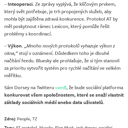
–
Inteoperaci
. Ze zprávy vyplývá, že klíčovým prvkem,
který svět potřebuje, je trh propojených služeb, aby
mohla být zajištěna zdravá konkurence. Protokol AT by
měl poskytnout rámec Lexicon, který pomůže řešit
problémy s koordinací.
–
Výkon
.
„Mnoho nových protokolů vyhazuje výkon z
okna,“
stojí v oznámení. Důsledkem toho je dlouhé
načítání feedu. Bluesky ale prohlašuje, že si tým stanovil
za prioritu vytvořit systém pro rychlé načítání ve velkém
měřítku.
Sám Dorsey na Twitteru
uvedl
, že bude sociální platforma
konkurovat všem společnostem, které se snaží vlastnit
základy sociálních médií anebo data uživatelů
.
Zdroj:
People
,
TZ
Tagy:
AT protokol
,
bluesky
,
Elon Musk
,
jack dorsey
,
sociální