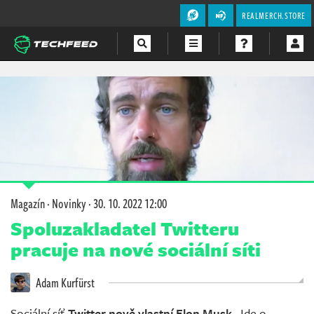
REALMERCH.STORE
Magazín
Videa
Soutěže
Magazín
·
Novinky
·
30. 10. 2022 12:00
Spoluzakladatel Twitteru
pracuje na nové sociální síti
Adam Kurfürst
Sociální síť
Twitter nově vlastní Elon Musk
. Jde o