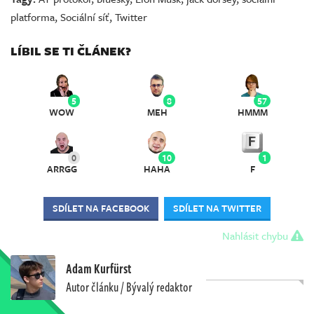
platforma
,
Sociální síť
,
Twitter
LÍBIL SE TI ČLÁNEK?
5
8
57
WOW
MEH
HMMM
0
10
1
ARRGG
HAHA
F
SDÍLET NA FACEBOOK
SDÍLET NA TWITTER
Nahlásit chybu
Adam Kurfürst
Autor článku / Bývalý redaktor