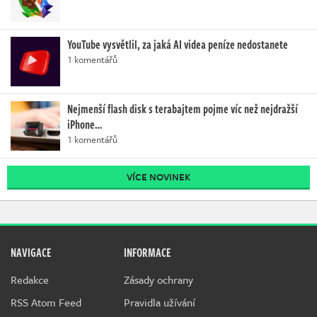
YouTube vysvětlil, za jaká AI videa peníze nedostanete
1 komentářů
Nejmenší flash disk s terabajtem pojme víc než nejdražší
iPhone…
1 komentářů
VÍCE NOVINEK
NAVIGACE
INFORMACE
Redakce
Zásady ochrany
RSS Atom Feed
Pravidla užívání