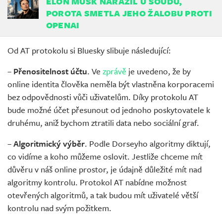
ELON MUSK NARAZIL U SOUDU,
POROTA SMETLA JEHO ŽALOBU PROTI
OPENAI
Od AT protokolu si Bluesky slibuje následující:
–
Přenositelnost účtu
. Ve
zprávě
je uvedeno, že by
online identita člověka neměla být vlastněna korporacemi
bez odpovědnosti vůči uživatelům. Díky protokolu AT
bude možné účet přesunout od jednoho poskytovatele k
druhému, aniž bychom ztratili data nebo sociální graf.
–
Algoritmický výběr
. Podle Dorseyho algoritmy diktují,
co vidíme a koho můžeme oslovit. Jestliže chceme mít
důvěru v náš online prostor, je údajně důležité mít nad
algoritmy kontrolu. Protokol AT nabídne možnost
otevřených algoritmů, a tak budou mít uživatelé větší
kontrolu nad svým požitkem.