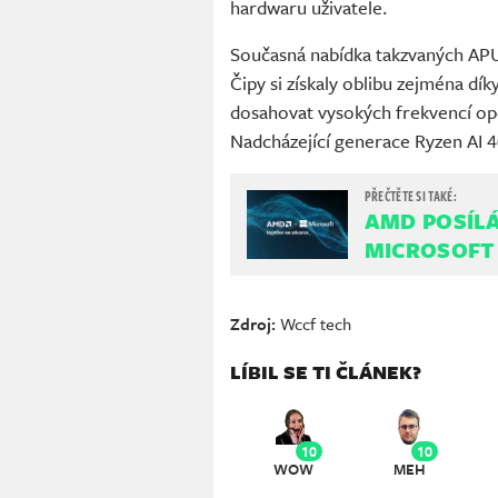
hardwaru uživatele.
Současná nabídka takzvaných APU 
Čipy si získaly oblibu zejména dí
dosahovat vysokých frekvencí op
Nadcházející generace Ryzen AI 4
AMD POSÍLÁ 
MICROSOFT 
Zdroj:
Wccf tech
LÍBIL SE TI ČLÁNEK?
10
10
WOW
MEH