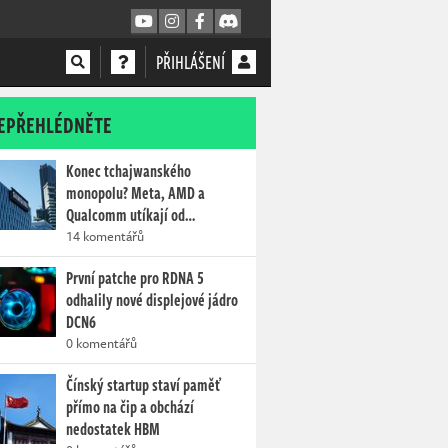
PŘIHLÁŠENÍ
EPŘEHLÉDNĚTE
Konec tchajwanského
monopolu? Meta, AMD a
Qualcomm utíkají od…
14 komentářů
První patche pro RDNA 5
odhalily nové displejové jádro
DCN6
0 komentářů
Čínský startup staví paměť
přímo na čip a obchází
nedostatek HBM