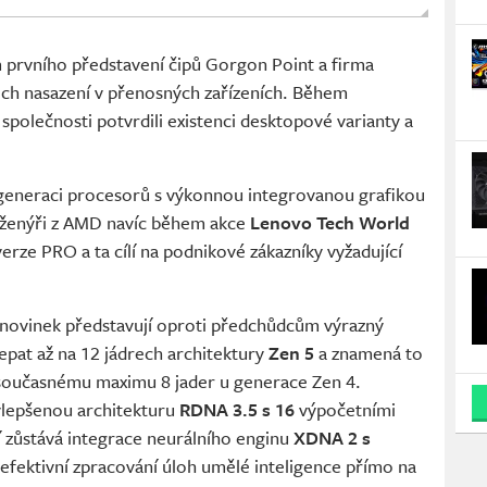
m prvního představení čipů Gorgon Point a firma
ich nasazení v přenosných zařízeních. Během
 společnosti potvrdili existenci desktopové varianty a
 generaci procesorů s výkonnou integrovanou grafikou
nženýři z AMD navíc během akce
Lenovo Tech World
verze PRO a ta cílí na podnikové zákazníky vyžadující
novinek představují oproti předchůdcům výrazný
pat až na 12 jádrech architektury
Zen 5
a znamená to
 současnému maximu 8 jader u generace Zen 4.
ylepšenou architekturu
RDNA 3.5 s 16
výpočetními
í zůstává integrace neurálního enginu
XDNA 2 s
efektivní zpracování úloh umělé inteligence přímo na