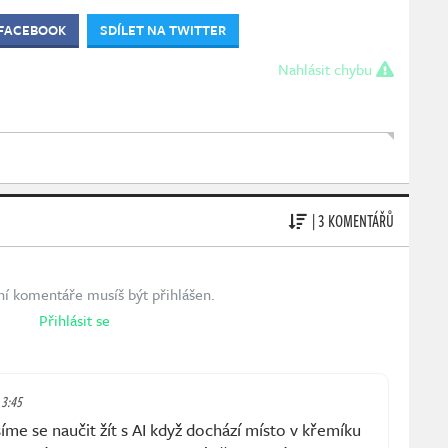
 FACEBOOK
SDÍLET NA TWITTER
Nahlásit chybu
| 3 KOMENTÁŘŮ
ní komentáře musíš být přihlášen.
Přihlásit se
 3:45
íme se naučit žít s AI když dochází místo v křemíku