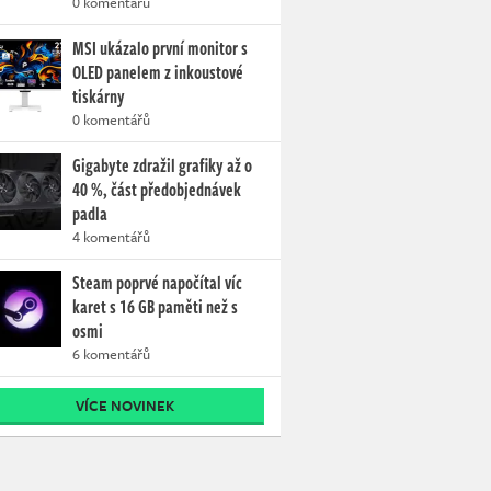
0 komentářů
MSI ukázalo první monitor s
OLED panelem z inkoustové
tiskárny
0 komentářů
Gigabyte zdražil grafiky až o
40 %, část předobjednávek
padla
4 komentářů
Steam poprvé napočítal víc
karet s 16 GB paměti než s
osmi
6 komentářů
VÍCE NOVINEK