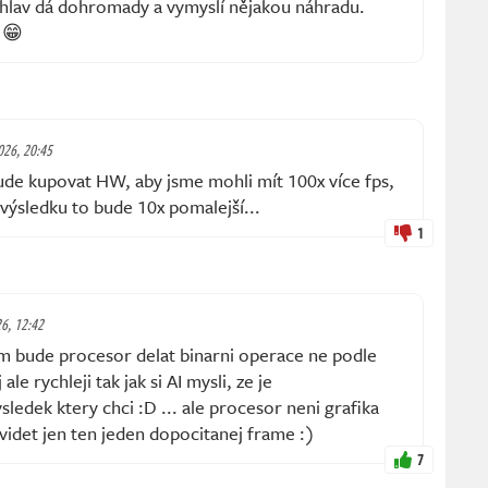
 hlav dá dohromady a vymyslí nějakou náhradu.
 😁
2026, 20:45
ude kupovat HW, aby jsme mohli mít 100x více fps,
 výsledku to bude 10x pomalejší...
1
26, 12:42
em bude procesor delat binarni operace ne podle
e rychleji tak jak si AI mysli, ze je
ledek ktery chci :D ... ale procesor neni grafika
 videt jen ten jeden dopocitanej frame :)
7