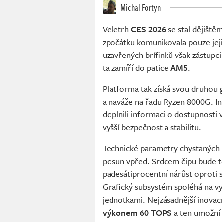
Michal Fortyn
Veletrh
CES 2026
se stal dějiště
zpočátku komunikovala pouze jej
uzavřených brífinků však zástupci
ta zamíří do patice
AM5
.
Platforma tak získá svou druhou
a naváže na řadu Ryzen 8000G. I
doplnili informaci o dostupnosti 
vyšší bezpečnost a stabilitu.
Technické parametry chystaných 
posun vpřed. Srdcem čipu bude te
padesátiprocentní nárůst oproti
Grafický subsystém spoléhá na v
jednotkami. Nejzásadnější inovac
výkonem 60 TOPS
a ten umožní 