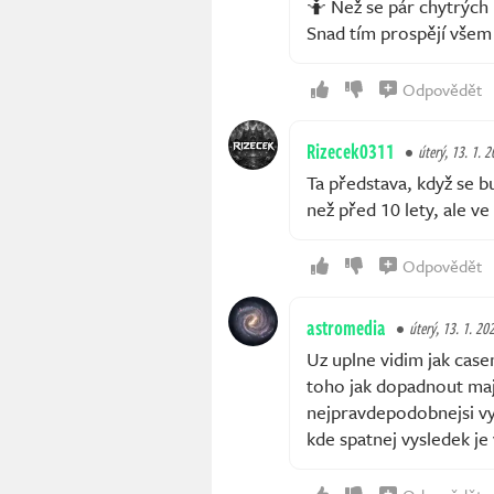
🤷 Než se pár chytrých
Snad tím prospějí všem
Odpovědět
Rizecek0311
úterý, 13. 1. 
Ta představa, když se b
než před 10 lety, ale ve
Odpovědět
astromedia
úterý, 13. 1. 20
Uz uplne vidim jak cas
toho jak dopadnout maj al
nejpravdepodobnejsi vys
kde spatnej vysledek je