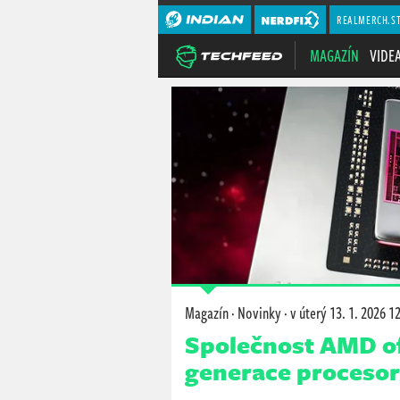
REALMERCH.S
MAGAZÍN
VIDE
Magazín
·
Novinky
·
v úterý
13. 1. 2026 1
Společnost AMD of
generace procesorů