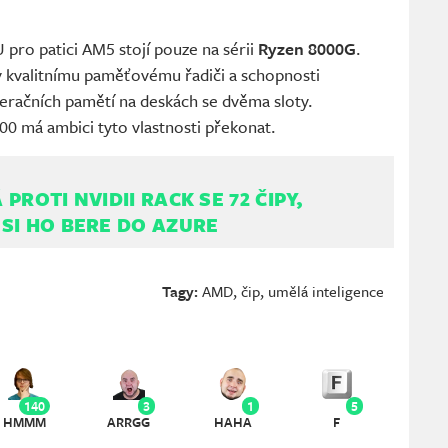
pro patici AM5 stojí pouze na sérii
Ryzen 8000G
.
ky kvalitnímu paměťovému řadiči a schopnosti
eračních pamětí na deskách se dvěma sloty.
00 má ambici tyto vlastnosti překonat.
PROTI NVIDII RACK SE 72 ČIPY,
SI HO BERE DO AZURE
Tagy:
AMD
,
čip
,
umělá inteligence
140
3
1
5
HMMM
ARRGG
HAHA
F