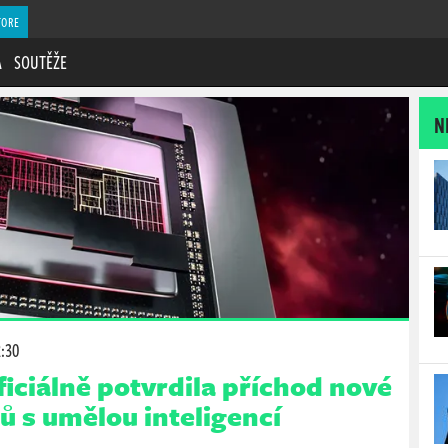
TORE
A
SOUTĚŽE
N
2:30
iciálně potvrdila příchod nové
 s umělou inteligencí