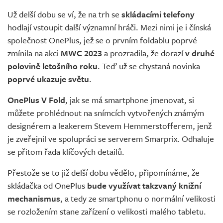
Už delší dobu se ví, že na trh se
skládacími telefony
hodlají vstoupit další významní hráči. Mezi nimi je i čínská
společnost OnePlus, jež se o prvním foldablu poprvé
zmínila na akci
MWC 2023
a prozradila, že dorazí
v druhé
polovině letošního roku
. Teď už se chystaná novinka
poprvé ukazuje světu
.
OnePlus V Fold
, jak se má smartphone jmenovat, si
můžete prohlédnout na snímcích vytvořených známým
designérem a leakerem Stevem Hemmerstofferem, jenž
je zveřejnil ve spolupráci se serverem Smarprix. Odhaluje
se přitom řada klíčových detailů.
Přestože se to již delší dobu vědělo, připomínáme, že
skládačka od OnePlus
bude využívat takzvaný knižní
mechanismus
, a tedy ze smartphonu o normální velikosti
se rozložením stane zařízení o velikosti malého tabletu.