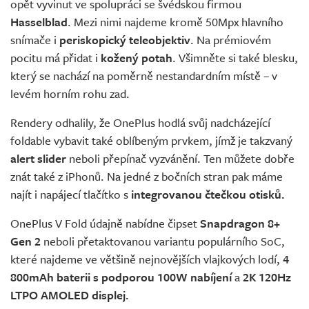
opět vyvinut ve spolupráci se švédskou firmou
Hasselblad
. Mezi nimi najdeme kromě 50Mpx hlavního
snímače i
periskopický teleobjektiv
. Na prémiovém
pocitu má přidat i
kožený potah
. Všimněte si také blesku,
který se nachází na poměrně nestandardním místě – v
levém horním rohu zad.
Rendery odhalily, že OnePlus hodlá svůj nadcházející
foldable vybavit také oblíbeným prvkem, jímž je takzvaný
alert slider
neboli přepínač vyzvánění. Ten můžete dobře
znát také z iPhonů. Na jedné z bočních stran pak máme
najít i napájecí tlačítko s
integrovanou čtečkou otisků.
OnePlus V Fold údajně nabídne čipset
Snapdragon 8+
Gen 2
neboli přetaktovanou variantu populárního SoC,
které najdeme ve většině nejnovějších vlajkových lodí,
4
800mAh baterii s podporou 100W nabíjení
a
2K 120Hz
LTPO AMOLED displej.