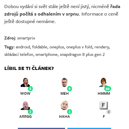
Dobou vydání si svět stále ještě není jistý, nicméně
řada
zdrojů počítá s odhalením v srpnu
. Informace o ceně
ještě dostupné nemáme.
Zdroj:
smartprix
Tagy:
android
,
foldable
,
oneplus
,
oneplus v fold
,
rendery
,
skládací telefon
,
smartphone
,
snapdragon 8 plus gen 2
LÍBIL SE TI ČLÁNEK?
5
9
66
WOW
MEH
HMMM
2
2
0
ARRGG
HAHA
F