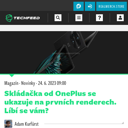
REALMERCH.STORE
Magazín
Videa
Soutěže
Magazín
·
Novinky
·
24. 6. 2023 09:00
Skládačka od OnePlus se
ukazuje na prvních renderech.
Líbí se vám?
Adam Kurfürst