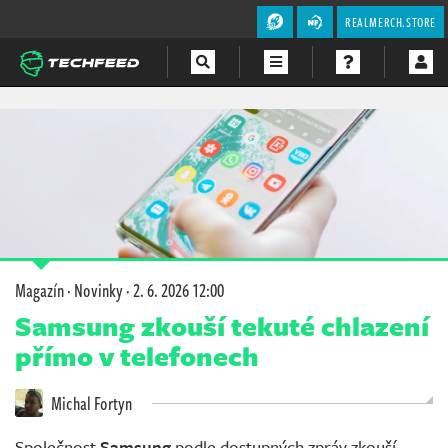
REALMERCH.STORE
Magazín
Videa
Soutěže
Magazín
·
Novinky
·
2. 6. 2026 12:00
Samsung zkouší tekuté chlazení
přímo v telefonech
Michal Fortyn
Společnost
Samsung
podle dostupných zpráv zkouší