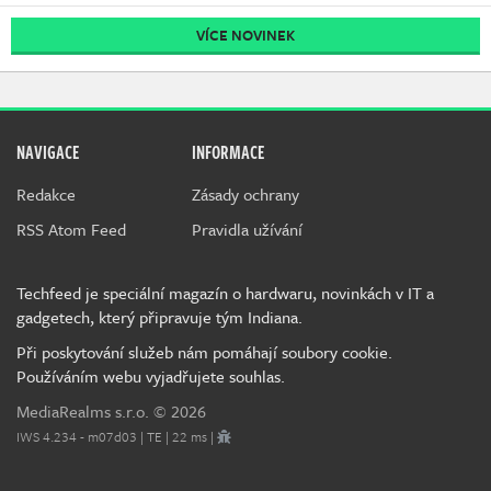
VÍCE NOVINEK
NAVIGACE
INFORMACE
Redakce
Zásady ochrany
RSS Atom Feed
Pravidla užívání
Techfeed je speciální magazín o hardwaru, novinkách v IT a
gadgetech, který připravuje tým Indiana.
Při poskytování služeb nám pomáhají soubory cookie.
Používáním webu vyjadřujete souhlas.
MediaRealms s.r.o.
© 2026
IWS 4.234 - m07d03 | TE | 22 ms |