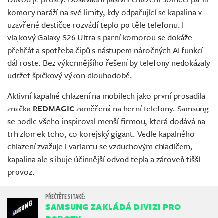
komory naráží na své limity, kdy odpařující se kapalina v
uzavřené destičce rozvádí teplo po těle telefonu. I
vlajkový Galaxy S26 Ultra s parní komorou se dokáže
přehřát a spotřeba čipů s nástupem náročných AI funkcí
dál roste. Bez výkonnějšího řešení by telefony nedokázaly
udržet špičkový výkon dlouhodobě.
Aktivní kapalné chlazení na mobilech jako první prosadila
značka
REDMAGIC
zaměřená na herní telefony. Samsung
se podle všeho inspiroval menší firmou, která dodává na
trh zlomek toho, co korejský gigant. Vedle kapalného
chlazení zvažuje i variantu se vzduchovým chladičem,
kapalina ale slibuje účinnější odvod tepla a zároveň tišší
provoz.
SAMSUNG ZAKLÁDÁ DIVIZI PRO