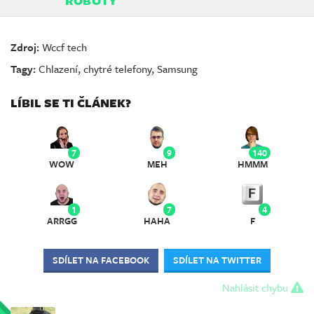
ROBOTY
Zdroj:
Wccf tech
Tagy:
Chlazení
,
chytré telefony
,
Samsung
LÍBIL SE TI ČLÁNEK?
7
9
140
WOW
MEH
HMMM
1
7
4
ARRGG
HAHA
F
SDÍLET NA FACEBOOK
SDÍLET NA TWITTER
Nahlásit chybu