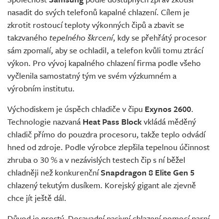
nasadit do svých telefonů kapalné chlazení. Cílem je
zkrotit rostoucí teploty výkonných čipů a zbavit se
takzvaného
tepelného škrcení
, kdy se přehřátý procesor
sám zpomalí, aby se ochladil, a telefon kvůli tomu ztrácí
výkon. Pro vývoj kapalného chlazení firma podle všeho
vyčlenila samostatný tým ve svém výzkumném a
výrobním institutu.
Východiskem je úspěch chladiče v čipu
Exynos 2600
.
Technologie nazvaná
Heat Pass Block
vkládá měděný
chladič přímo do pouzdra procesoru, takže teplo odvádí
hned od zdroje. Podle výrobce zlepšila tepelnou účinnost
zhruba o 30 % a v nezávislých testech čip s ní běžel
chladněji než konkurenční
Snapdragon 8 Elite Gen 5
chlazený tekutým dusíkem. Korejský gigant ale zjevně
chce jít ještě dál.
Důvod je prostý. Dosavadní pasivní chlazení pomocí parní