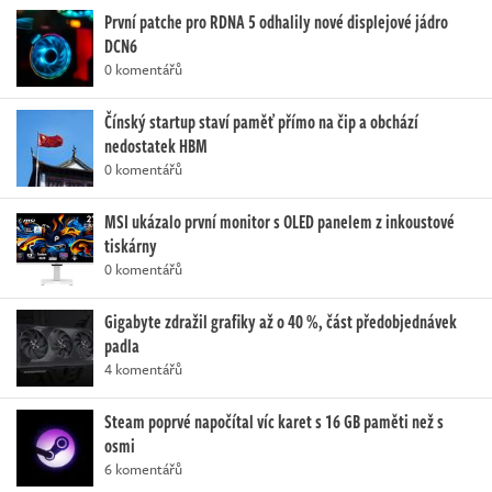
První patche pro RDNA 5 odhalily nové displejové jádro
DCN6
0 komentářů
Čínský startup staví paměť přímo na čip a obchází
nedostatek HBM
0 komentářů
MSI ukázalo první monitor s OLED panelem z inkoustové
tiskárny
0 komentářů
Gigabyte zdražil grafiky až o 40 %, část předobjednávek
padla
4 komentářů
Steam poprvé napočítal víc karet s 16 GB paměti než s
osmi
6 komentářů