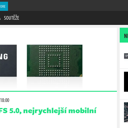
TORE
A
SOUTĚŽE
N
 18:00
 5.0, nejrychlejší mobilní