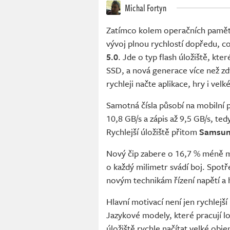
Michal Fortyn
Zatímco kolem operačních pamětí 
vývoj plnou rychlostí dopředu, c
5.0
. Jde o typ flash úložiště, kt
SSD, a nová generace více než zd
rychleji načte aplikace, hry i vel
Samotná čísla působí na mobilní 
10,8 GB/s a zápis až 9,5 GB/s, t
Rychlejší úložiště přitom
Samsu
Nový čip zabere o 16,7 % méně mí
o každý milimetr svádí boj. Spotř
novým technikám řízení napětí a 
Hlavní motivací není jen rychlejší
Jazykové modely, které pracují lo
úložiště rychle načítat velké obj