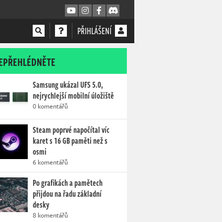
PŘIHLÁŠENÍ
EPŘEHLÉDNĚTE
Samsung ukázal UFS 5.0,
nejrychlejší mobilní úložiště
0 komentářů
Steam poprvé napočítal víc
karet s 16 GB paměti než s
osmi
6 komentářů
Po grafikách a pamětech
přijdou na řadu základní
desky
8 komentářů