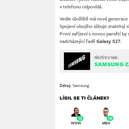
v telefonu odpovídá.
Vedle úložiště má nová generace 
Spojení obojího slibuje znatelný 
První zařízení s novou pamětí by
nadcházející řadě
Galaxy S27
.
SAMSUNG Z
Zdroj:
Samsung
LÍBIL SE TI ČLÁNEK?
13
10
WOW
MEH