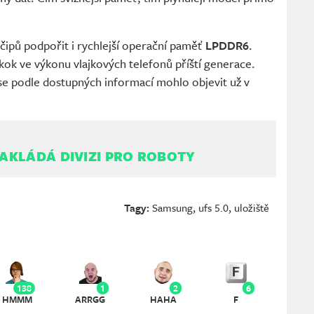
čipů podpořit i rychlejší operační paměť
LPDDR6
.
skok ve výkonu vlajkových telefonů příští generace.
 se podle dostupných informací mohlo objevit už v
AKLÁDÁ DIVIZI PRO ROBOTY
Tagy:
Samsung
,
ufs 5.0
,
uložiště
138
1
2
6
HMMM
ARRGG
HAHA
F