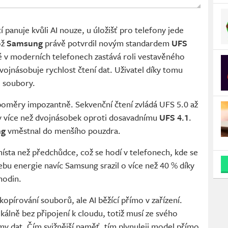
panuje kvůli AI nouze, u úložišť pro telefony jede
ož
Samsung
právě potvrdil novým standardem
UFS
eré v moderních telefonech zastává roli vestavěného
vojnásobuje rychlost čtení dat. Uživatel díky tomu
ké soubory.
poměry impozantně. Sekvenční čtení zvládá UFS 5.0 až
edy více než dvojnásobek oproti dosavadnímu
UFS 4.1
.
ng
vměstnal do menšího pouzdra.
sta než předchůdce, což se hodí v telefonech, kde se
ebu energie navíc Samsung srazil o více než 40 % díky
hodin.
 kopírování souborů, ale AI běžící přímo v zařízení.
kálně bez připojení k cloudu, totiž musí ze svého
emy dat. Čím svižnější paměť, tím plynuleji model přímo