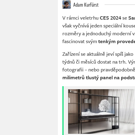
Adam Kurfürst
V rámci veletrhu
CES 2024
se
Sa
však vyčnívá jeden speciální kous
rozměry a jednoduchý moderní v
fascinovat svým
tenkým proved
Zařízení se aktuálně jeví spíš jak
týdnů či měsíců dostat na trh. V
fotografii – nebo pravděpodobněj
milimetrů tlustý panel na podst