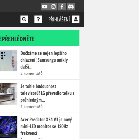
PŘIHLÁŠENÍ
EPŘEHLÉDNĚTE
Dočkáme se nejen lepšího
chlazení! Samsungu unikly
další…
2 komentářů
Je tohle budoucnost
televizorů? LG převedlo telku s
průhledným…
1 komentářů
Acer Predator X34 V3 je nový
mini-LED monitor se 180Hz
frekvencí