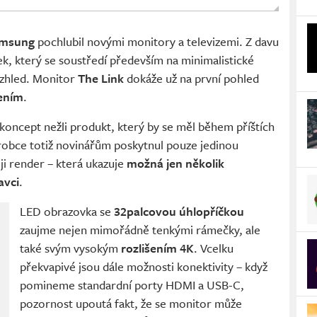
msung
pochlubil novými monitory a televizemi. Z davu
ek, který se soustředí především na minimalistické
zhled. Monitor
The Link
dokáže už na první pohled
ením
.
o koncept nežli produkt, který by se měl během příštích
ýrobce totiž novinářům poskytnul pouze jedinou
i render – která ukazuje
možná jen několik
avci
.
LED obrazovka se
32palcovou úhlopříčkou
zaujme nejen mimořádně tenkými rámečky, ale
také svým vysokým
rozlišením 4K
. Vcelku
překvapivé jsou dále možnosti konektivity – když
pomineme standardní porty HDMI a USB-C,
pozornost upoutá fakt, že se monitor může