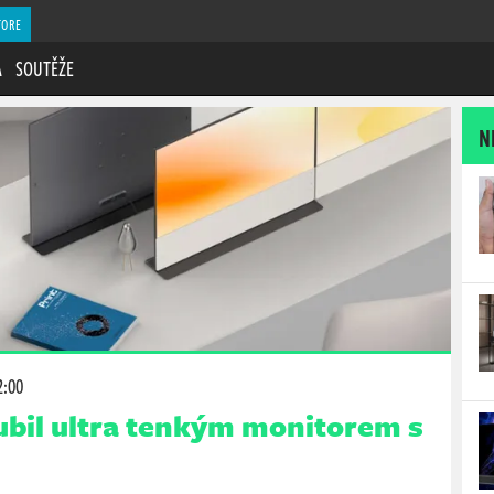
TORE
A
SOUTĚŽE
N
2:00
bil ultra tenkým monitorem s