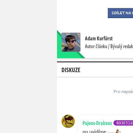
SDÍLET NA
Adam Kurfürst
Autor článku / Bývalý redak
DISKUZE
Pro napsá
Pajous-Drakous
ROCKETCLU
no uvidíme .....