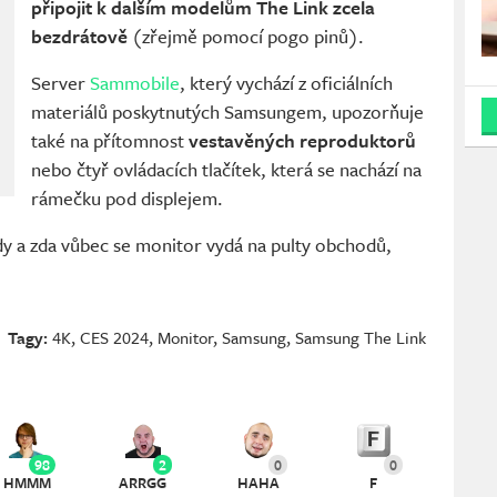
připojit k dalším modelům The Link zcela
bezdrátově
(zřejmě pomocí pogo pinů).
Server
Sammobile
, který vychází z oficiálních
materiálů poskytnutých Samsungem, upozorňuje
také na přítomnost
vestavěných reproduktorů
nebo čtyř ovládacích tlačítek, která se nachází na
rámečku pod displejem.
dy a zda vůbec se monitor vydá na pulty obchodů,
Tagy:
4K
,
CES 2024
,
Monitor
,
Samsung
,
Samsung The Link
98
2
0
0
HMMM
ARRGG
HAHA
F