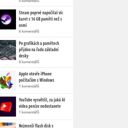
0 komentářů
Steam poprvé napočítal víc
karet s 16 GB paměti než s
osmi
6 komentářů
Po grafikách a pamětech
přijdou na řadu základní
desky
8 komentářů
Apple otevře iPhone
počítačům s Windows
1 komentářů
YouTube vysvětlil, za jaká AI
videa peníze nedostanete
1 komentářů
Nejmenší flash disk s