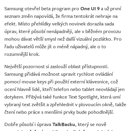
Samsung otevřel beta program pro
One UI 9
a už první
seznam změn napovídá, že firma tentokrát nehraje na
efekt. Místo přehlídky velkých novinek dorazila sada
úprav, které působí nenápadněji, ale v běžném provozu
mohou dávat větší smysl než další vizuální pozlátko. Pro
řadu uživatelů může jít o méně nápadný, ale o to
rozumnější krok.
Největší pozornost si zaslouží oblast přístupnosti.
Samsung přidává možnost upravit rychlost ovládání
pomocí mouse keys při použití externí klávesnice, což
ocení hlavně lidé, kteří telefon nebo tablet neovládají jen
dotykem. Přibývá také funkce Text Spotlight, která umí
vybraný text zvětšit a zpřehlednit v plovoucím okně, takže
čtení nebo práce s menšími prvky bude pohodlnější.
Dobře působí i úprava
TalkBacku
, který se nově