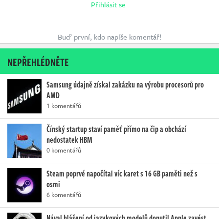
Přihlásit se
Buď první, kdo napíše komentář!
NEPŘEHLÉDNĚTE
Samsung údajně získal zakázku na výrobu procesorů pro
AMD
1 komentářů
Čínský startup staví paměť přímo na čip a obchází
nedostatek HBM
0 komentářů
Steam poprvé napočítal víc karet s 16 GB paměti než s
osmi
6 komentářů
Nával hlášení od jazykových modelů donutil Apple zavést