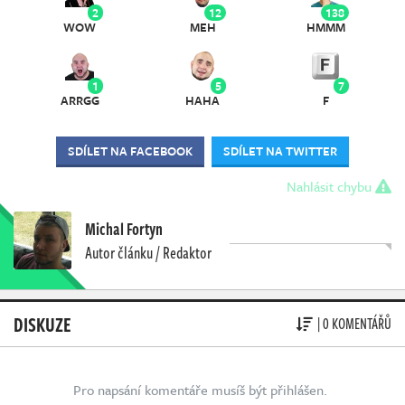
2
12
138
WOW
MEH
HMMM
1
5
7
ARRGG
HAHA
F
SDÍLET NA FACEBOOK
SDÍLET NA TWITTER
Nahlásit chybu
Michal Fortyn
Autor článku / Redaktor
DISKUZE
| 0 KOMENTÁŘŮ
Pro napsání komentáře musíš být přihlášen.