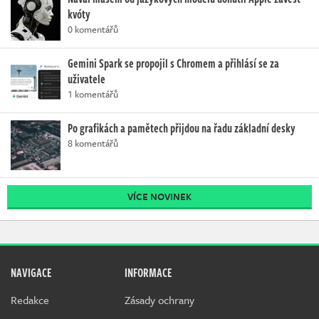
kvóty
0 komentářů
Gemini Spark se propojil s Chromem a přihlásí se za
uživatele
1 komentářů
Po grafikách a pamětech přijdou na řadu základní desky
8 komentářů
VÍCE NOVINEK
NAVIGACE
INFORMACE
Redakce
Zásady ochrany