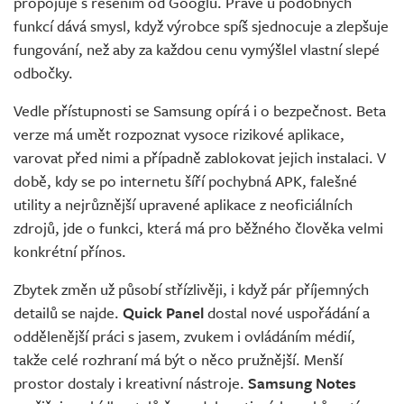
propojuje s řešením od Googlu. Právě u podobných
funkcí dává smysl, když výrobce spíš sjednocuje a zlepšuje
fungování, než aby za každou cenu vymýšlel vlastní slepé
odbočky.
Vedle přístupnosti se Samsung opírá i o bezpečnost. Beta
verze má umět rozpoznat vysoce rizikové aplikace,
varovat před nimi a případně zablokovat jejich instalaci. V
době, kdy se po internetu šíří pochybná APK, falešné
utility a nejrůznější upravené aplikace z neoficiálních
zdrojů, jde o funkci, která má pro běžného člověka velmi
konkrétní přínos.
Zbytek změn už působí střízlivěji, i když pár příjemných
detailů se najde.
Quick Panel
dostal nové uspořádání a
oddělenější práci s jasem, zvukem i ovládáním médií,
takže celé rozhraní má být o něco pružnější. Menší
prostor dostaly i kreativní nástroje.
Samsung Notes