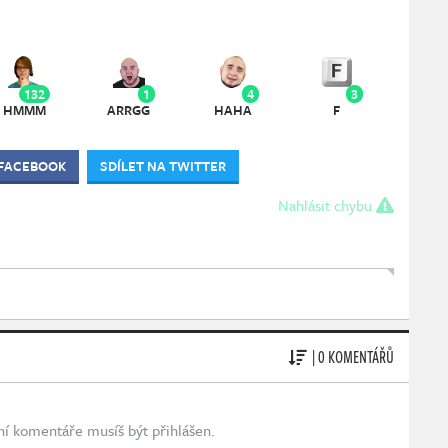
132
1
4
3
HMMM
ARRGG
HAHA
F
 FACEBOOK
SDÍLET NA TWITTER
Nahlásit chybu
| 0 KOMENTÁŘŮ
ní komentáře musíš být přihlášen.