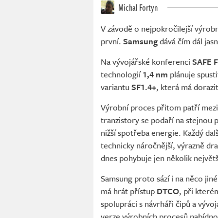
Michal Fortyn
V závodě o nejpokročilejší výrobn
první.
Samsung
dává čím dál jasn
Na vývojářské konferenci
SAFE 
technologií
1,4 nm
plánuje spust
variantu
SF1.4+
, která má dorazit
Výrobní proces přitom patří mezi
tranzistory se podaří na stejnou
nižší spotřeba energie. Každý da
technicky náročnější, výrazně dra
dnes pohybuje jen několik největ
Samsung proto sází i na něco jin
má hrát přístup
DTCO
, při které
spolupráci s návrháři čipů a výv
verze výrobních procesů nabídnout