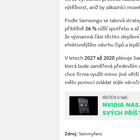
výtěžnost, aniž by zákazníci muse
Podle Samsungu se taková strate
přibližně
26 %
nižší spotřebu a a
že významná část těchto zlepšení 
efektivnějšího návrhu čipů a lepš
V letech
2027 až 2028
plánuje Sa
která bude zaměřená především 
chce firma využít mimo jiné větší
mělo pomoci zvládat stále náročn
NVIDIA NAS
SVÝCH PŘÍŠ
Zdroj:
Sammyfans