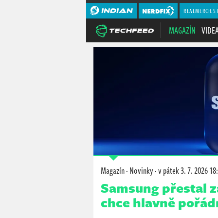
REALMERCH.S
MAGAZÍN
VIDE
Magazín
·
Novinky
·
v pátek
3. 7. 2026 18
Samsung přestal zá
chce hlavně pořád