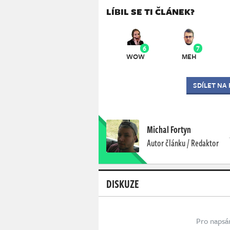
LÍBIL SE TI ČLÁNEK?
6
7
WOW
MEH
SDÍLET NA
Michal Fortyn
Autor článku / Redaktor
DISKUZE
Pro napsá