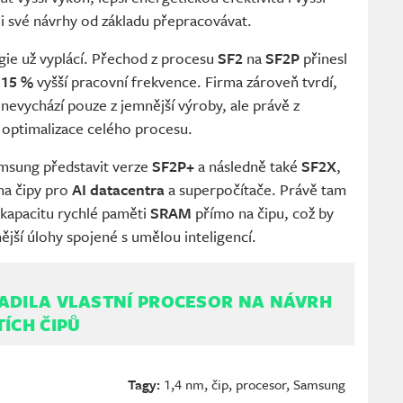
li své návrhy od základu přepracovávat.
gie už vyplácí. Přechod z procesu
SF2
na
SF2P
přinesl
ž
15 %
vyšší pracovní frekvence. Firma zároveň tvrdí,
nevychází pouze z jemnější výroby, ale právě z
í optimalizace celého procesu.
msung představit verze
SF2P+
a následně také
SF2X
,
na čipy pro
AI datacentra
a superpočítače. Právě tam
 kapacitu rychlé paměti
SRAM
přímo na čipu, což by
ější úlohy spojené s umělou inteligencí.
ADILA VLASTNÍ PROCESOR NA NÁVRH
TÍCH ČIPŮ
Tagy:
1,4 nm
,
čip
,
procesor
,
Samsung