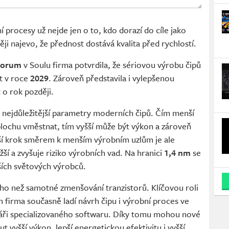
í procesy už nejde jen o to, kdo dorazí do cíle jako
ěji najevo, že přednost dostává kvalita před rychlostí.
Forum
v Soulu firma potvrdila, že sériovou výrobu čipů
it v roce
2029
. Zároveň představila i vylepšenou
 o rok později.
 nejdůležitější parametry moderních čipů. Čím menší
 plochu vměstnat, tím vyšší může být výkon a zároveň
lší krok směrem k menším výrobním uzlům je ale
žší a zvyšuje riziko výrobních vad. Na hranici
1,4 nm
se
ších světových výrobců.
ého než samotné zmenšování tranzistorů. Klíčovou roli
m firma současně ladí návrh čipu i výrobní proces ve
ojáři specializovaného softwaru. Díky tomu mohou nové
 vyšší výkon, lepší energetickou efektivitu i vyšší