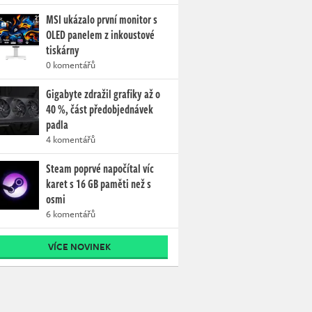
MSI ukázalo první monitor s
OLED panelem z inkoustové
tiskárny
0 komentářů
Gigabyte zdražil grafiky až o
40 %, část předobjednávek
padla
4 komentářů
Steam poprvé napočítal víc
karet s 16 GB paměti než s
osmi
6 komentářů
VÍCE NOVINEK