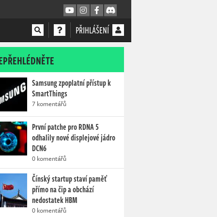
PŘIHLÁŠENÍ
EPŘEHLÉDNĚTE
Samsung zpoplatní přístup k
SmartThings
7 komentářů
První patche pro RDNA 5
odhalily nové displejové jádro
DCN6
0 komentářů
Čínský startup staví paměť
přímo na čip a obchází
nedostatek HBM
0 komentářů