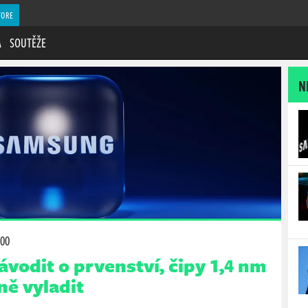
TORE
A
SOUTĚŽE
N
:00
vodit o prvenství, čipy 1,4 nm
ně vyladit