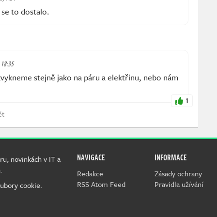
 se to dostalo.
, 18:35
zvykneme stejně jako na páru a elektřinu, nebo nám
1
ět
NAVIGACE
INFORMACE
ru, novinkách v IT a
.
Redakce
Zásady ochrany
RSS Atom Feed
Pravidla užívání
ubory cookie.