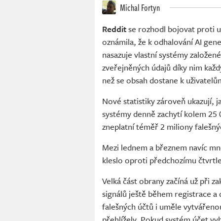
Michal Fortyn
Reddit
se rozhodl bojovat proti u
oznámila, že k odhalování AI ge
nasazuje vlastní systémy založen
zveřejněných údajů díky nim každý
než se obsah dostane k uživatelů
Nové statistiky zároveň ukazují,
systémy denně zachytí kolem 25
zneplatní téměř 2 miliony falešný
Mezi lednem a březnem navíc množ
kleslo oproti předchozímu čtvrtle
Velká část obrany začíná už při za
signálů ještě během registrace 
falešných účtů i uměle vytvářenou
přehlížely. Pokud systém účet vyh