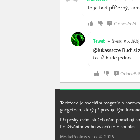
To je fakt příšerný, kam
Odpovědět
Tewet
čtvrtek, 9. 7. 2026
@lukassscze Buď si 
to už bude jedno.
Odpověd
Techfeed je speciální magazín o hardwa
gadgetech, který připravuje tým Indiana
Při poskytování služeb nám pomáhají so
Používáním webu vyjadřujete souhlas.
MediaRealms s.r.o.
© 2026