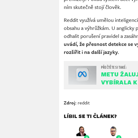
ním skutečně stojí člověk.
Reddit využívá umělou inteligenci
obsahu a výhrůžkám. U anglicky 
odhalit porušení pravidel a zasá
uvádí, že přesnost detekce se v
rozšířit i na další jazyky.
METU ŽALUJ
VYBÍRALA 
Zdroj:
reddit
LÍBIL SE TI ČLÁNEK?
8
4