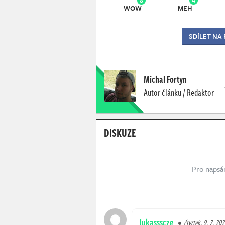
WOW
MEH
SDÍLET NA
Michal Fortyn
Autor článku / Redaktor
DISKUZE
Pro napsá
lukassscze
čtvrtek, 9. 7. 20