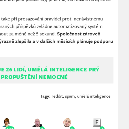
 také při prosazování pravidel proti nenávistnému
psaných příspěvků zvládne automatizovaný systém
hnout za méně než 5 sekund.
Společnost zároveň
ýrazně zlepšila a v dalších měsících plánuje podporu
E 26 LIDÍ, UMĚLÁ INTELIGENCE PRÝ
K PROPUŠTĚNÍ NEMOCNÉ
Tagy:
reddit
,
spam
,
umělá inteligence
147
1
6
4