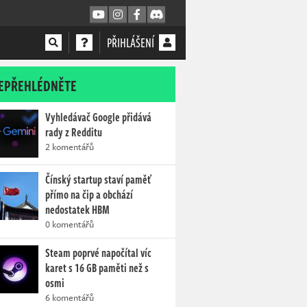
PŘIHLÁŠENÍ
EPŘEHLÉDNĚTE
Vyhledávač Google přidává
rady z Redditu
2 komentářů
Čínský startup staví paměť
přímo na čip a obchází
nedostatek HBM
0 komentářů
Steam poprvé napočítal víc
karet s 16 GB paměti než s
osmi
6 komentářů