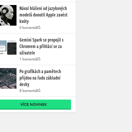
Nával hlášení od jazykových
modelů donutil Apple zavést
kvóty
0 komentářů
Gemini Spark se propojil s
Chromem a přihlásí se za
uživatele
1 komentářů
Po grafikách a pamětech
přijdou na řadu základní
desky
8 komentářů
VÍCE NOVINEK