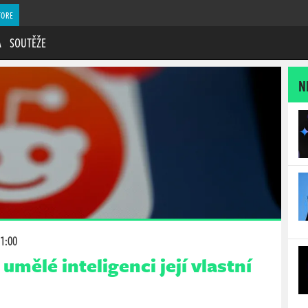
TORE
A
SOUTĚŽE
N
11:00
 umělé inteligenci její vlastní