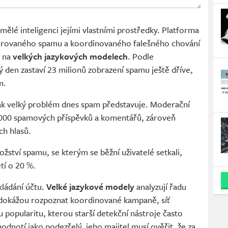
mělé inteligenci jejími vlastními prostředky. Platforma
nerovaného spamu a koordinovaného falešného chování
é na
velkých jazykových modelech
. Podle
 den zastaví 23 milionů zobrazení spamu ještě dříve,
m.
 jak velký problém dnes spam představuje. Moderační
 000 spamových příspěvků a komentářů, zároveň
ch hlasů.
ství spamu, se kterým se běžní uživatelé setkali,
tí o 20 %.
kládání účtu.
Velké jazykové modely
analyzují řadu
a dokážou rozpoznat koordinované kampaně, síť
 popularitu, kterou starší detekční nástroje často
odnotí jako podezřelý, jeho majitel musí ověřit, že za