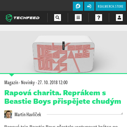
REALMERCH.STORE
Magazín
Videa
Soutěže
Magazín
·
Novinky
·
27. 10. 2018 12:00
Rapová charita. Reprákem s
Beastie Boys přispějete chudým
Martin Havlíček
Rapové trio Beastie Boys přestalo vystupovat krátce po