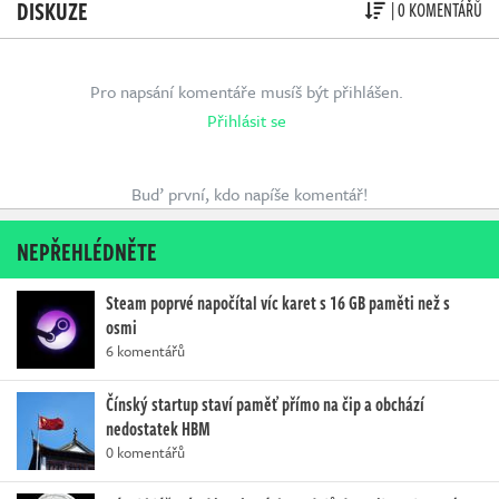
DISKUZE
| 0 KOMENTÁŘŮ
Pro napsání komentáře musíš být přihlášen.
Přihlásit se
Buď první, kdo napíše komentář!
NEPŘEHLÉDNĚTE
Steam poprvé napočítal víc karet s 16 GB paměti než s
osmi
6 komentářů
Čínský startup staví paměť přímo na čip a obchází
nedostatek HBM
0 komentářů