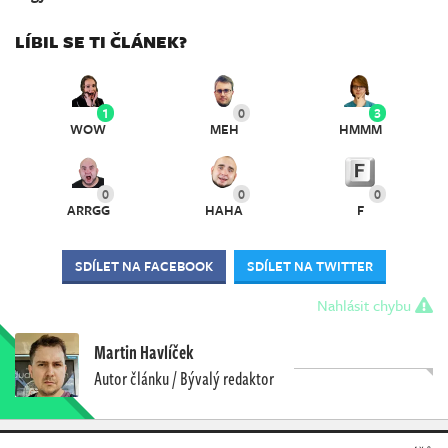
LÍBIL SE TI ČLÁNEK?
1
0
3
WOW
MEH
HMMM
0
0
0
ARRGG
HAHA
F
SDÍLET NA FACEBOOK
SDÍLET NA TWITTER
Nahlásit chybu
Martin Havlíček
Autor článku / Bývalý redaktor