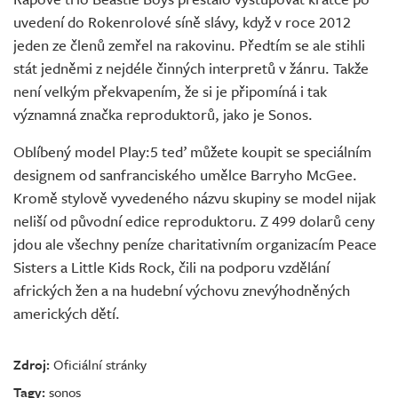
uvedení do Rokenrolové síně slávy, když v roce 2012
jeden ze členů zemřel na rakovinu. Předtím se ale stihli
stát jedněmi z nejdéle činných interpretů v žánru. Takže
není velkým překvapením, že si je připomíná i tak
významná značka reproduktorů, jako je Sonos.
Oblíbený model Play:5 teď můžete koupit se speciálním
designem od sanfranciského umělce Barryho McGee.
Kromě stylově vyvedeného názvu skupiny se model nijak
neliší od původní edice reproduktoru. Z 499 dolarů ceny
jdou ale všechny peníze charitativním organizacím Peace
Sisters a Little Kids Rock, čili na podporu vzdělání
afrických žen a na hudební výchovu znevýhodněných
amerických dětí.
Zdroj:
Oficiální stránky
Tagy:
sonos