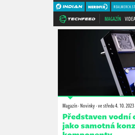
REALMERCH.S
MAGAZÍN
VIDE
Magazín
·
Novinky
·
ve středu
4. 10. 2023
Představen vodní c
jako samotná konz
komponenty