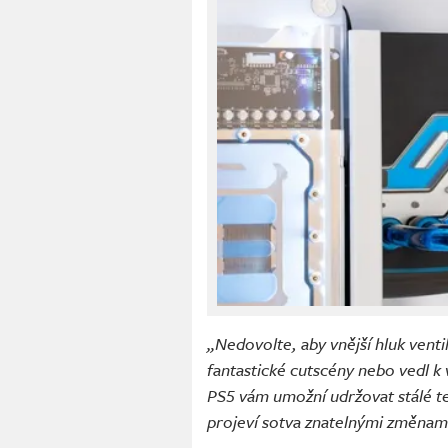
„Nedovolte, aby vnější hluk vent
fantastické cutscény nebo vedl k 
PS5 vám umožní udržovat stálé te
projeví sotva znatelnými změnami