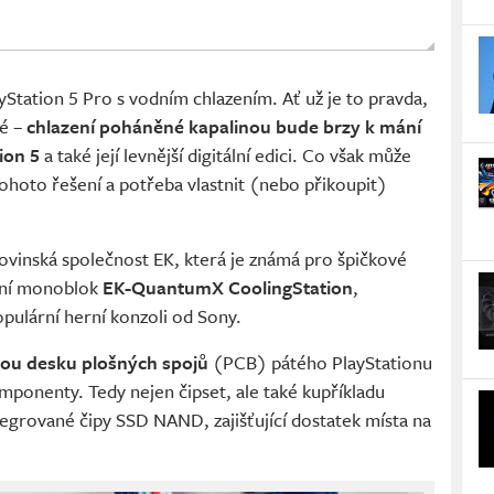
yStation 5 Pro s vodním chlazením. Ať už je to pravda,
né –
chlazení poháněné kapalinou bude brzy k mání
ion 5
a také její levnější digitální edici. Co však může
ohoto řešení a potřeba vlastnit (nebo přikoupit)
ovinská společnost EK, která je známá pro špičkové
átní monoblok
EK-QuantumX CoolingStation
,
pulární herní konzoli od Sony.
lou desku plošných spojů
(PCB) pátého PlayStationu
omponenty. Tedy nejen čipset, ale také kupříkladu
grované čipy SSD NAND, zajišťující dostatek místa na