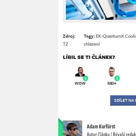
Zdroj:
Tagy:
EK-QuantumX Coolin
TZ
chlazení
LÍBIL SE TI ČLÁNEK?
4
3
WOW
MEH
SDÍLET NA
Adam Kurfürst
Autor článku / Bývalý redak