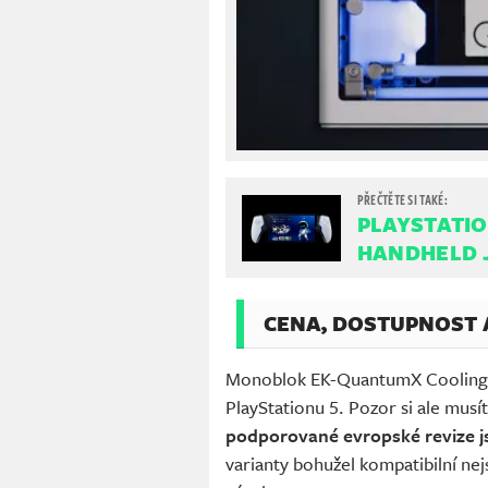
PLAYSTATIO
HANDHELD 
CENA, DOSTUPNOST 
Monoblok EK-QuantumX CoolingStat
PlayStationu 5. Pozor si ale mus
podporované evropské revize js
varianty bohužel kompatibilní ne