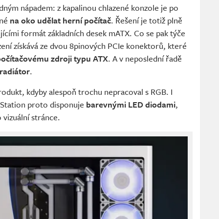
odným nápadem: z kapalinou chlazené konzole je po
žné
na oko udělat herní počítač
. Řešení je totiž plně
jícími formát základních desek mATX. Co se pak týče
ízení získává ze dvou 8pinových PCIe konektorů, které
počítačovému zdroji typu ATX
. A v neposlední řadě
radiátor
.
rodukt, kdyby alespoň trochu nepracoval s RGB. I
tation proto disponuje
barevnými LED diodami
,
o vizuální stránce.