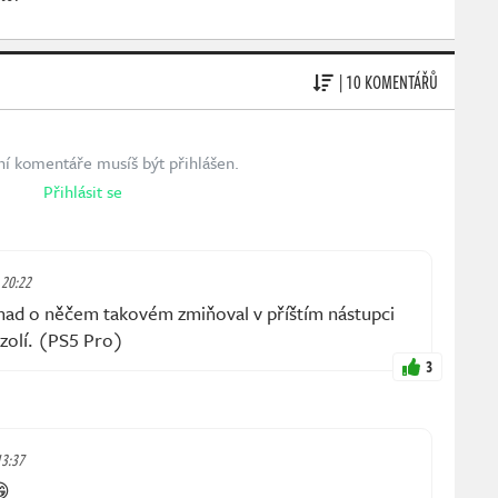
| 10 KOMENTÁŘŮ
ní komentáře musíš být přihlášen.
Přihlásit se
, 20:22
nad o něčem takovém zmiňoval v příštím nástupci
zolí. (PS5 Pro)
3
13:37
😁