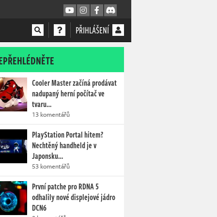
PŘIHLÁŠENÍ
EPŘEHLÉDNĚTE
Cooler Master začíná prodávat
nadupaný herní počítač ve
tvaru…
13 komentářů
PlayStation Portal hitem?
Nechtěný handheld je v
Japonsku…
53 komentářů
První patche pro RDNA 5
odhalily nové displejové jádro
DCN6