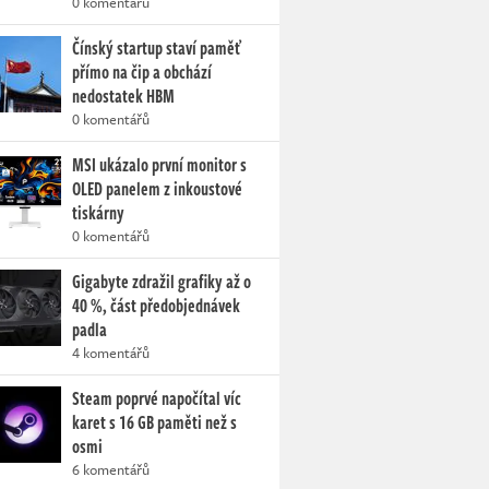
0 komentářů
Čínský startup staví paměť
přímo na čip a obchází
nedostatek HBM
0 komentářů
MSI ukázalo první monitor s
OLED panelem z inkoustové
tiskárny
0 komentářů
Gigabyte zdražil grafiky až o
40 %, část předobjednávek
padla
4 komentářů
Steam poprvé napočítal víc
karet s 16 GB paměti než s
osmi
6 komentářů