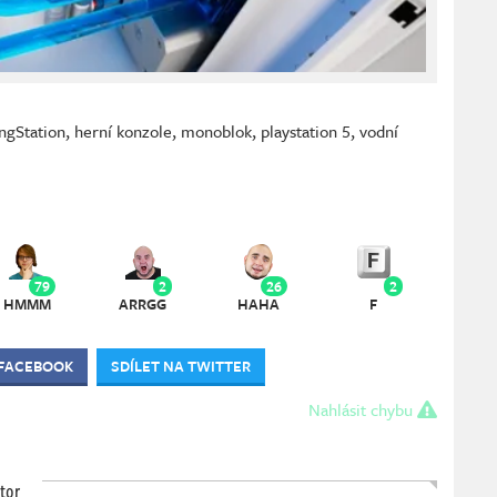
gStation
,
herní konzole
,
monoblok
,
playstation 5
,
vodní
79
2
26
2
HMMM
ARRGG
HAHA
F
 FACEBOOK
SDÍLET NA TWITTER
Nahlásit chybu
tor