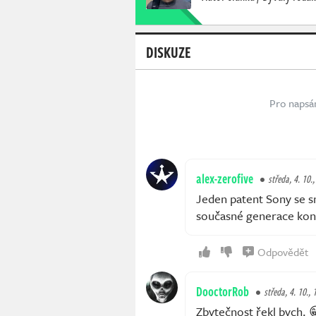
DISKUZE
Pro napsá
alex-zerofive
středa, 4. 10.
Jeden patent Sony se s
současné generace kon
Odpovědět
DooctorRob
středa, 4. 10., 
Zbytečnost řekl bych. 