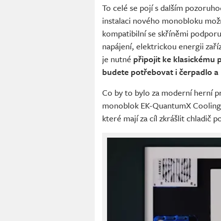
To celé se pojí s dalším pozoruh
instalaci nového monobloku mo
kompatibilní se skříněmi podporu
napájení, elektrickou energii zař
je nutné
připojit ke klasickému 
budete potřebovat i čerpadlo a 
Co by to bylo za moderní herní p
monoblok EK-QuantumX CoolingS
které mají za cíl zkrášlit chladič p