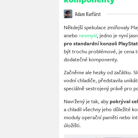
Adam Kurfürst
Někdejší spekulace zmiňovaly Pla
anebo
nesmysl
, jedno je nyní jas
pro standardní konzoli PlayStat
být trochu problémové, je cena t
dodatečné komponenty.
Začněme ale hezky od začátku. Sl
vodní chladiče, představila unik
speciálně sestrojený právě pro po
Navržený je tak, aby
pokrýval ce
a chladil všechny jeho důležité k
moduly operační paměti nebo inte
úložišti.