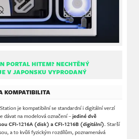
N PORTAL HITEM? NECHTĚNÝ
JE V JAPONSKU VYPRODANÝ
A KOMPATIBILITA
ion je kompatibilní se standardní i digitální verzí
íte dávat na modelová označení –
jediné dvě
ou CFI-1216A (disk) a CFI-1216B (digitální)
. Starší
jsou, a to kvůli fyzickým rozdílům, poznamenává