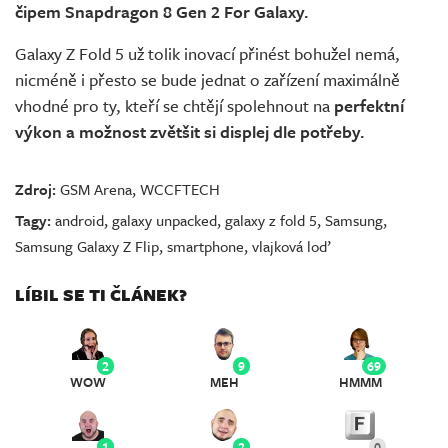
čipem Snapdragon 8 Gen 2 For Galaxy.
Galaxy Z Fold 5 už tolik inovací přinést bohužel nemá,
nicméně i přesto se bude jednat o zařízení maximálně
vhodné pro ty, kteří se chtějí spolehnout na
perfektní
výkon a možnost zvětšit si displej dle potřeby.
Zdroj:
GSM Arena
,
WCCFTECH
Tagy:
android
,
galaxy unpacked
,
galaxy z fold 5
,
Samsung
,
Samsung Galaxy Z Flip
,
smartphone
,
vlajková loď
LÍBIL SE TI ČLÁNEK?
2
9
69
WOW
MEH
HMMM
1
2
0