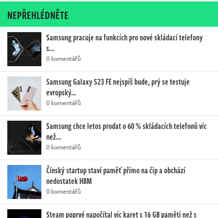
NEPŘEHLÉDNĚTE
Samsung pracuje na funkcích pro nové skládací telefony
s…
0 komentářů
Samsung Galaxy S23 FE nejspíš bude, prý se testuje
evropský…
0 komentářů
Samsung chce letos prodat o 60 % skládacích telefonů víc
než…
0 komentářů
Čínský startup staví paměť přímo na čip a obchází
nedostatek HBM
0 komentářů
Steam poprvé napočítal víc karet s 16 GB paměti než s