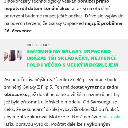
Jihokorejský technologický velikán
bohužel přímo
nepotvrdil datum konání akce
, a tak si na oficiální
potvrzení budeme muset ještě počkat. Dříve ale vyplavalo
na povrch tvrzení, že Galaxy Unpacked
nejspíš proběhne
26. července.
SAMSUNG NA GALAXY UNPACKED
UKÁZAL TŘI SKLÁDAČKY, NEJTENČÍ
FOLD I VÉČKO S VELKÝM DISPLEJEM
Asi nejočekávanějším zařízením z celé prezentace bude
zmíněný Galaxy Z Flip 5. Ten má dostat
výraznou zadní
obrazovku
, jež dosáhne daleko větších rozměrů než ta,
jež byla přítomná u loňského modelu. Od Samsungu se
čeká, že sekundární displej vybaví širokou škálou funkcí,
aby mohl konkurovat Motorole, která nedávno
nastavila
laťku opravdu vysoko. Počítat dále lze s
výkonným