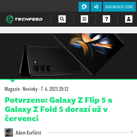
REALMERCH.STORE
Magazín
Videa
Soutěže
Magazín
·
Novinky
·
7. 6. 2023 20:32
Potvrzeno: Galaxy Z Flip 5 a
Galaxy Z Fold 5 dorazí už v
červenci
Adam Kurfürst