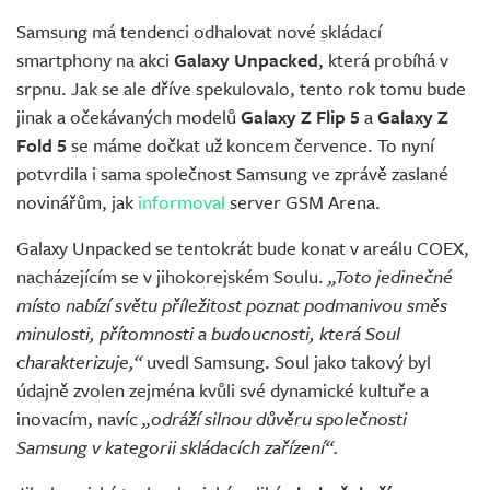
Samsung má tendenci odhalovat nové skládací
smartphony na akci
Galaxy Unpacked
, která probíhá v
srpnu. Jak se ale dříve spekulovalo, tento rok tomu bude
jinak a očekávaných modelů
Galaxy Z Flip 5
a
Galaxy Z
Fold 5
se máme dočkat už koncem července. To nyní
potvrdila i sama společnost Samsung ve zprávě zaslané
novinářům, jak
informoval
server GSM Arena.
Galaxy Unpacked se tentokrát bude konat v areálu COEX,
nacházejícím se v jihokorejském Soulu.
„Toto jedinečné
místo nabízí světu příležitost poznat podmanivou směs
minulosti, přítomnosti a budoucnosti, která Soul
charakterizuje,“
uvedl Samsung. Soul jako takový byl
údajně zvolen zejména kvůli své dynamické kultuře a
inovacím, navíc
„odráží silnou důvěru společnosti
Samsung v kategorii skládacích zařízení“.