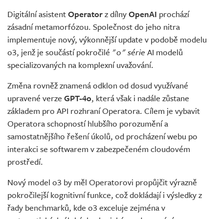
Digitální asistent
Operator
z dílny
OpenAI
prochází
zásadní metamorfózou. Společnost do jeho nitra
implementuje nový, výkonnější update v podobě modelu
o3, jenž je součástí pokročilé "
o" série
AI modelů
specializovaných na komplexní uvažování.
Změna rovněž znamená odklon od dosud využívané
upravené verze
GPT-4o
, která však i nadále zůstane
základem pro API rozhraní Operatora. Cílem je vybavit
Operatora schopností hlubšího porozumění a
samostatnějšího řešení úkolů, od procházení webu po
interakci se softwarem v zabezpečeném cloudovém
prostředí.
Nový model o3 by měl Operatorovi propůjčit výrazně
pokročilejší kognitivní funkce, což dokládají i výsledky z
řady benchmarků, kde o3 exceluje zejména v