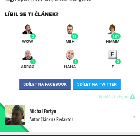
LÍBIL SE TI ČLÁNEK?
2
13
131
WOW
MEH
HMMM
1
2
2
ARRGG
HAHA
F
SDÍLET NA FACEBOOK
SDÍLET NA TWITTER
Nahlásit chybu
Michal Fortyn
Autor článku / Redaktor