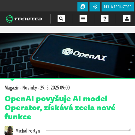
REALMERCH.STORE
Magazín
Videa
Soutěže
Magazín
·
Novinky
·
29. 5. 2025 09:00
OpenAI povyšuje AI model
Operator, získává zcela nové
funkce
Michal Fortyn