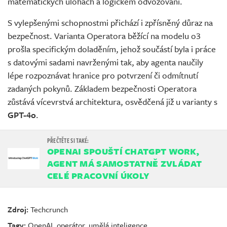
matematických úlohách a logickém odvozování.
S vylepšenými schopnostmi přichází i zpřísněný důraz na
bezpečnost. Varianta Operatora běžící na modelu o3
prošla specifickým doladěním, jehož součástí byla i práce
s datovými sadami navrženými tak, aby agenta naučily
lépe rozpoznávat hranice pro potvrzení či odmítnutí
zadaných pokynů. Základem bezpečnosti Operatora
zůstává vícevrstvá architektura, osvědčená již u varianty s
GPT-4o
.
OPENAI SPOUŠTÍ CHATGPT WORK,
AGENT MÁ SAMOSTATNĚ ZVLÁDAT
CELÉ PRACOVNÍ ÚKOLY
Zdroj:
Techcrunch
Tagy:
OpenAI
,
operátor
,
umělá inteligence