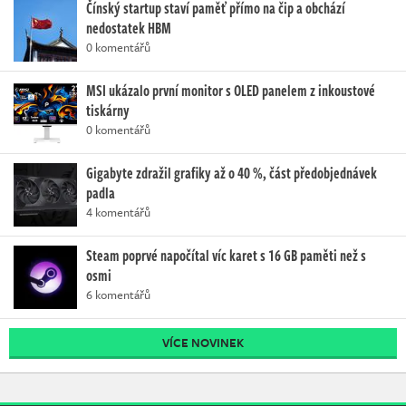
Čínský startup staví paměť přímo na čip a obchází
nedostatek HBM
0 komentářů
MSI ukázalo první monitor s OLED panelem z inkoustové
tiskárny
0 komentářů
Gigabyte zdražil grafiky až o 40 %, část předobjednávek
padla
4 komentářů
Steam poprvé napočítal víc karet s 16 GB paměti než s
osmi
6 komentářů
VÍCE NOVINEK