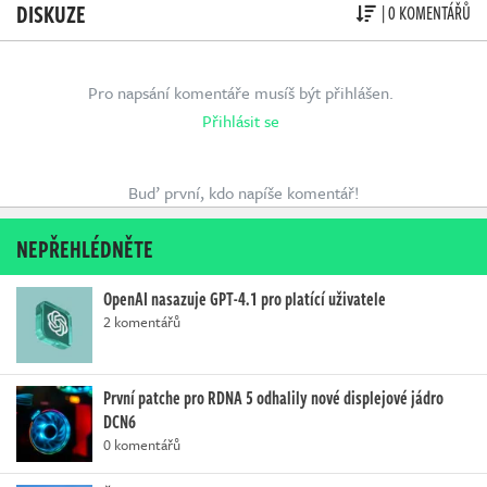
DISKUZE
| 0 KOMENTÁŘŮ
Pro napsání komentáře musíš být přihlášen.
Přihlásit se
Buď první, kdo napíše komentář!
NEPŘEHLÉDNĚTE
OpenAI nasazuje GPT-4.1 pro platící uživatele
2 komentářů
První patche pro RDNA 5 odhalily nové displejové jádro
DCN6
0 komentářů