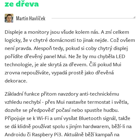
ze dřeva
Martin Havlíček
Displeje a monitory jsou všude kolem nás. A zní celkem
logicky, že v chytré domácnosti to jinak nejde. Což ovšem
není pravda. Alespoň tedy, pokud si coby chytrý displej
pořídíte dřevěný panel Mui. Ne že by mu chyběla LED
technologie, je ale skrytá za dřevem. Čili pokud Mui
zrovna nepoužíváte, vypadá prostě jako dřevěná
dekorace.
Základní funkce přitom navzdory anti-technickému
vzhledu nechybí - přes Mui nastavíte termostat i světla,
dozvíte se předpověď počasí nebo spustíte hudbu.
Připojuje se k Wi-Fi a umí vysílat Bluetooth signál, takže
se dá klidně používat spolu s jiným hardwarem, běží-li na
Androidu či Raspbery Pi3. Aktuálně běží kampaň na