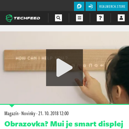
REALMERCH.STORE
Magazín
Videa
Soutěže
Magazín
·
Novinky
·
21. 10. 2018 12:00
Obrazovka? Mui je smart displej