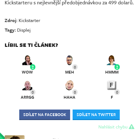
Kickstarteru s nejlevnější předobjednávkou za 499 dolarů.
Zdroj:
Kickstarter
Tagy:
Displej
LÍBIL SE TI ČLÁNEK?
2
0
2
WOW
MEH
HMMM
0
0
0
ARRGG
HAHA
F
SDÍLET NA FACEBOOK
SDÍLET NA TWITTER
Nahlásit chybu