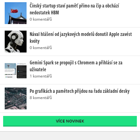
Čínský startup staví paměť přímo na čip a obchází
nedostatek HBM
0 komentářů
Nával hlášení od jazykových modelů donutil Apple zavést
kvóty
0 komentářů
Gemini Spark se propojil s Chromem a přihlásí se za
uživatele
1 komentářů
Po grafikách a pamětech přijdou na řadu základní desky
8 komentářů
VÍCE NOVINEK