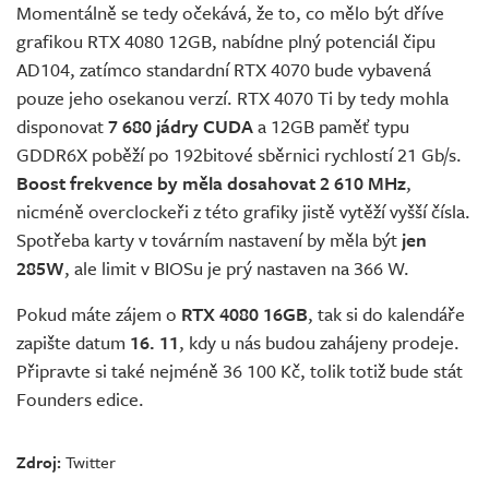
Momentálně se tedy očekává, že to, co mělo být dříve
grafikou RTX 4080 12GB, nabídne plný potenciál čipu
AD104, zatímco standardní RTX 4070 bude vybavená
pouze jeho osekanou verzí. RTX 4070 Ti by tedy mohla
disponovat
7 680 jádry CUDA
a 12GB paměť typu
GDDR6X poběží po 192bitové sběrnici rychlostí 21 Gb/s.
Boost frekvence by měla dosahovat 2 610 MHz
,
nicméně overclockeři z této grafiky jistě vytěží vyšší čísla.
Spotřeba karty v továrním nastavení by měla být
jen
285W
, ale limit v BIOSu je prý nastaven na 366 W.
Pokud máte zájem o
RTX 4080 16GB
, tak si do kalendáře
zapište datum
16. 11
, kdy u nás budou zahájeny prodeje.
Připravte si také nejméně 36 100 Kč, tolik totiž bude stát
Founders edice.
Zdroj:
Twitter