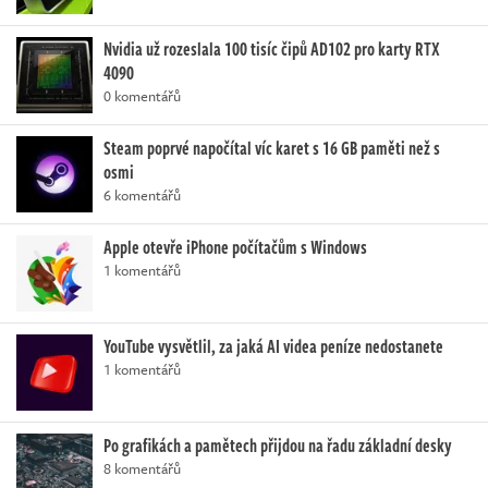
Nvidia už rozeslala 100 tisíc čipů AD102 pro karty RTX
4090
0 komentářů
Steam poprvé napočítal víc karet s 16 GB paměti než s
osmi
6 komentářů
Apple otevře iPhone počítačům s Windows
1 komentářů
YouTube vysvětlil, za jaká AI videa peníze nedostanete
1 komentářů
Po grafikách a pamětech přijdou na řadu základní desky
8 komentářů