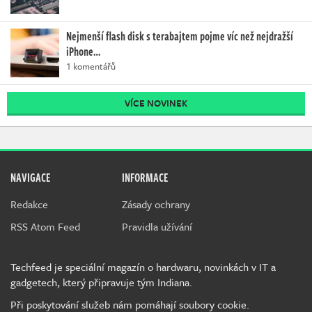
Nejmenší flash disk s terabajtem pojme víc než nejdražší
iPhone…
1 komentářů
VÍCE NOVINEK
NAVIGACE
INFORMACE
Redakce
Zásady ochrany
RSS Atom Feed
Pravidla užívání
Techfeed je speciální magazín o hardwaru, novinkách v IT a
gadgetech, který připravuje tým Indiana.
Při poskytování služeb nám pomáhají soubory cookie.