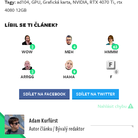
Tagy:
ad104
,
GPU
,
Grafická karta
,
NVIDIA
,
RTX 4070 Ti
,
rtx
4080 12GB
LÍBIL SE TI ČLÁNEK?
2
4
63
WOW
MEH
HMMM
2
9
0
ARRGG
HAHA
F
SDÍLET NA FACEBOOK
SDÍLET NA TWITTER
Nahlásit chybu
Adam Kurfürst
Autor článku / Bývalý redaktor