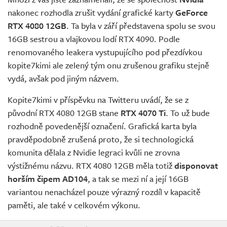
nakonec rozhodla zrušit vydání grafické karty
GeForce
RTX 4080 12GB
. Ta byla v září představena spolu se svou
16GB sestrou a vlajkovou lodí RTX 4090. Podle
renomovaného leakera vystupujícího pod přezdívkou
kopite7kimi ale zelený tým onu zrušenou grafiku stejně
vydá, avšak pod jiným názvem.
Kopite7kimi v příspěvku na Twitteru uvádí, že se z
původní RTX 4080 12GB stane
RTX 4070 Ti
. To už bude
rozhodně povedenější označení. Grafická karta byla
pravděpodobně zrušená proto, že si technologická
komunita dělala z Nvidie legraci kvůli ne zrovna
výstižnému názvu. RTX 4080 12GB měla totiž
disponovat
horším čipem AD104
, a tak se mezi ní a její 16GB
variantou nenacházel pouze výrazný rozdíl v kapacitě
paměti, ale také v celkovém výkonu.