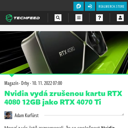
REALMERCH.STORE
Magazín
Videa
Soutěže
Magazín
·
Drby
·
10. 11. 2022 07:00
Nvidia vydá zrušenou kartu RTX
4080 12GB jako RTX 4070 Ti
Adam Kurfürst
Mnozí z vás jistě zaznamenali, že se společnost
Nvidia