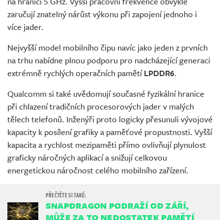
na hranici 5 GHz. Vyšší pracovní frekvence obvykle
zaručují znatelný nárůst výkonu při zapojení jednoho i
více jader.
Nejvyšší model mobilního čipu navíc jako jeden z prvních
na trhu nabídne plnou podporu pro nadcházející generaci
extrémně rychlých operačních pamětí
LPDDR6
.
Qualcomm si také uvědomují současné fyzikální hranice
při chlazení tradičních procesorových jader v malých
tělech telefonů. Inženýři proto logicky přesunuli vývojové
kapacity k posílení grafiky a paměťové propustnosti. Vyšší
kapacita a rychlost mezipaměti přímo ovlivňují plynulost
graficky náročných aplikací a snižují celkovou
energetickou náročnost celého mobilního zařízení.
SNAPDRAGON PODRAŽÍ OD ZÁŘÍ,
MŮŽE ZA TO NEDOSTATEK PAMĚTÍ