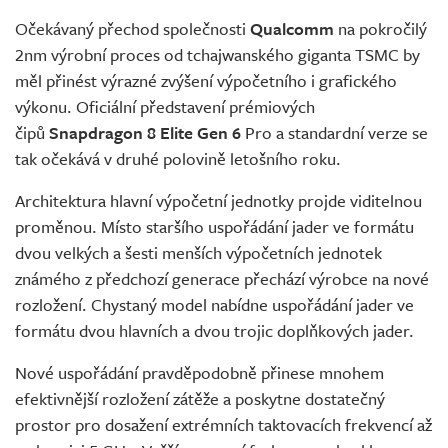
Očekávaný přechod společnosti
Qualcomm
na pokročilý
2nm výrobní proces od tchajwanského giganta TSMC by
měl přinést výrazné zvýšení výpočetního i grafického
výkonu. Oficiální představení prémiových
čipů
Snapdragon 8 Elite Gen 6
Pro a standardní verze se
tak očekává v druhé polovině letošního roku.
Architektura hlavní výpočetní jednotky projde viditelnou
proměnou. Místo staršího uspořádání jader ve formátu
dvou velkých a šesti menších výpočetních jednotek
známého z předchozí generace přechází výrobce na nové
rozložení. Chystaný model nabídne uspořádání jader ve
formátu dvou hlavních a dvou trojic doplňkových jader.
Nové uspořádání pravděpodobně přinese mnohem
efektivnější rozložení zátěže a poskytne dostatečný
prostor pro dosažení extrémních taktovacích frekvencí až