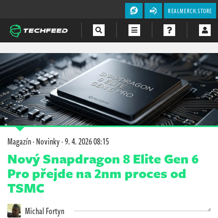
REALMERCH.STORE
Magazín
Videa
Soutěže
Magazín
·
Novinky
·
9. 4. 2026 08:15
Nový Snapdragon 8 Elite Gen 6
Pro přejde na 2nm proces od
TSMC
Michal Fortyn