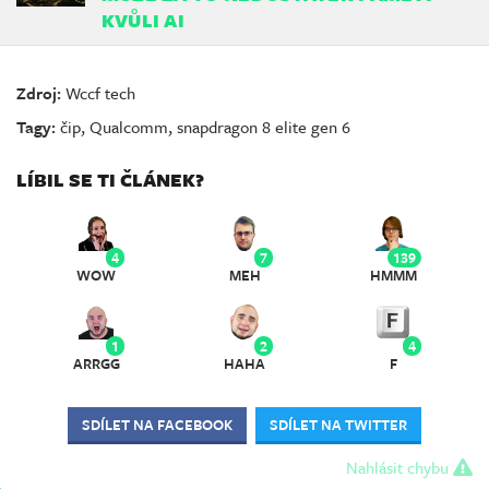
KVŮLI AI
Zdroj:
Wccf tech
Tagy:
čip
,
Qualcomm
,
snapdragon 8 elite gen 6
LÍBIL SE TI ČLÁNEK?
4
7
139
WOW
MEH
HMMM
1
2
4
ARRGG
HAHA
F
SDÍLET NA FACEBOOK
SDÍLET NA TWITTER
Nahlásit chybu