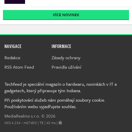
VÍCE NOVINEK
NAVIGACE
INFORMACE
Redakce
Zásady ochrany
RSS Atom Feed
Pravidla užívání
Techfeed je speciální magazín o hardwaru, novinkách v IT a
gadgetech, který připravuje tým Indiana.
Při poskytování služeb nám pomáhají soubory cookie.
Používáním webu vyjadřujete souhlas.
MediaRealms s.r.o.
© 2026
IWS 4.234 - m07d03 | TE | 48 ms |