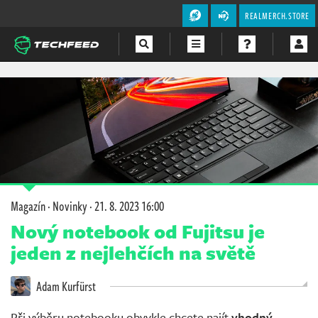
REALMERCH.STORE
Magazín
Videa
Soutěže
Magazín
·
Novinky
·
21. 8. 2023 16:00
Nový notebook od Fujitsu je
jeden z nejlehčích na světě
Adam Kurfürst
Při výběru notebooku obvykle chcete najít
vhodný