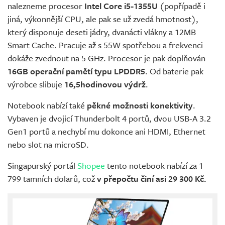
nalezneme procesor
Intel Core i5-1355U
(popřípadě i
jiná, výkonnější CPU, ale pak se už zvedá hmotnost),
který disponuje deseti jádry, dvanácti vlákny a 12MB
Smart Cache. Pracuje až s 55W spotřebou a frekvenci
dokáže zvednout na 5 GHz. Procesor je pak doplňován
16GB operační pamětí typu LPDDR5
. Od baterie pak
výrobce slibuje
16,5hodinovou výdrž
.
Notebook nabízí také
pěkné možnosti konektivity
.
Vybaven je dvojicí Thunderbolt 4 portů, dvou USB-A 3.2
Gen1 portů a nechybí mu dokonce ani HDMI, Ethernet
nebo slot na microSD.
Singapurský portál
Shopee
tento notebook nabízí za 1
799 tamních dolarů, což
v přepočtu činí asi 29 300 Kč.