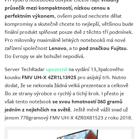
průsečík mezi kompaktností, nízkou cenou a
perfektním výkonem
, ovšem pokud nechcete dělat
kompromisy a skutečně chcete to nejlepší, většinou bude
finální produkt splňovat pouze dvě z těchto tří podmínek.
Pro milovníky maximálně lehkých notebooků má nové
zařízení společnost
Lenovo
, a to
pod značkou Fujitsu
.
Do Evropy se ale bohužel nepodívá.
Server TechRadar
upozornil
na vydání 13,3palcového
kousku
FMV UH-X 4ZR1L13925
pro asijský trh. Nutno
dodat, že se nekonala žádná velká prezentace a celkově
šlo ze strany výrobce o rychlý a tichý krok. I přesto je
však tento notebook
se svou hmotností 868 gramů
jedním z nejlehčích na světě
. Ještě méně vážil snad už
jenom 778gramový FMV UH-X 4ZR0X81523 z roku 2018.