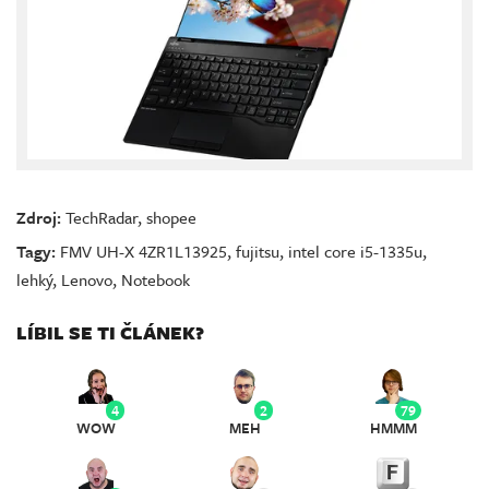
Zdroj:
TechRadar
,
shopee
Tagy:
FMV UH-X 4ZR1L13925
,
fujitsu
,
intel core i5-1335u
,
lehký
,
Lenovo
,
Notebook
LÍBIL SE TI ČLÁNEK?
4
2
79
WOW
MEH
HMMM