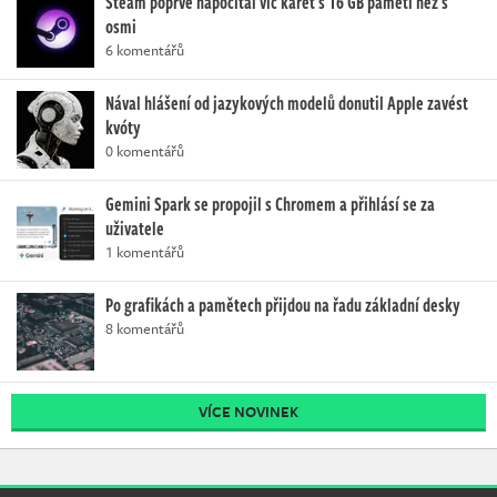
Steam poprvé napočítal víc karet s 16 GB paměti než s
osmi
6 komentářů
Nával hlášení od jazykových modelů donutil Apple zavést
kvóty
0 komentářů
Gemini Spark se propojil s Chromem a přihlásí se za
uživatele
1 komentářů
Po grafikách a pamětech přijdou na řadu základní desky
8 komentářů
VÍCE NOVINEK