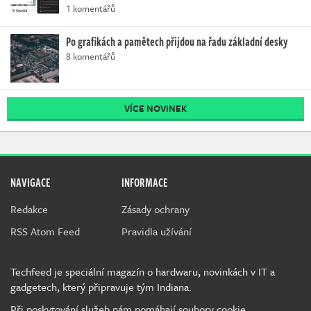
1 komentářů
Po grafikách a pamětech přijdou na řadu základní desky
8 komentářů
VÍCE NOVINEK
NAVIGACE
INFORMACE
Redakce
Zásady ochrany
RSS Atom Feed
Pravidla užívání
Techfeed je speciální magazín o hardwaru, novinkách v IT a
gadgetech, který připravuje tým Indiana.
Při poskytování služeb nám pomáhají soubory cookie.