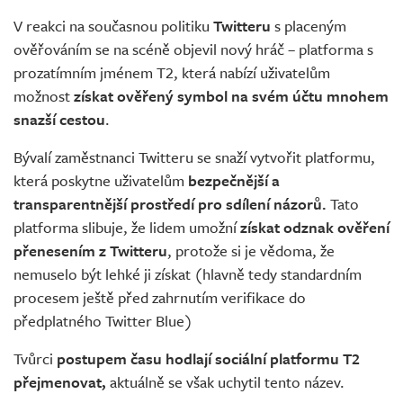
V reakci na současnou politiku
Twitteru
s placeným
ověřováním se na scéně objevil nový hráč – platforma s
prozatímním jménem T2, která nabízí uživatelům
možnost
získat ověřený symbol na svém účtu mnohem
snazší cestou
.
Bývalí zaměstnanci Twitteru se snaží vytvořit platformu,
která poskytne uživatelům
bezpečnější a
transparentnější prostředí pro sdílení názorů.
Tato
platforma slibuje, že lidem umožní
získat odznak ověření
přenesením z Twitteru
, protože si je vědoma, že
nemuselo být lehké ji získat (hlavně tedy standardním
procesem ještě před zahrnutím verifikace do
předplatného Twitter Blue)
Tvůrci
postupem času hodlají sociální platformu T2
přejmenovat,
aktuálně se však uchytil tento název.