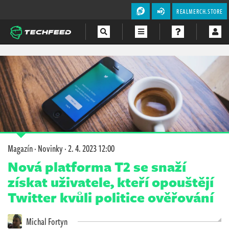
REALMERCH.STORE
Magazín
Videa
Soutěže
Magazín
·
Novinky
·
2. 4. 2023 12:00
Nová platforma T2 se snaží
získat uživatele, kteří opouštějí
Twitter kvůli politice ověřování
Michal Fortyn