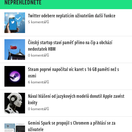
NEPŘEHLÉDNĚTE
Twitter odebere neplatícím uživatelům další funkce
5 komentářů
Čínský startup staví paměť přímo na čip a obchází
nedostatek HBM
0 komentářů
Steam poprvé napočítal víc karet s 16 GB paměti než s
osmi
6 komentářů
Nával hlášení od jazykových modelů donutil Apple zavést
kvóty
0 komentářů
Gemini Spark se propojil s Chromem a přihlásí se za
uživatele