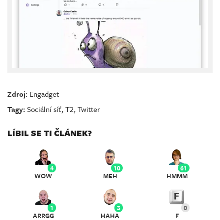
Zdroj:
Engadget
Tagy:
Sociální síť
,
T2
,
Twitter
LÍBIL SE TI ČLÁNEK?
4
10
61
WOW
MEH
HMMM
1
3
0
ARRGG
HAHA
F