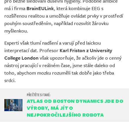
pro běžné sledování duševní hygieny. Podobné ambice
má i firma
BrainEULink
, která kombinuje EEG s
rozšířenou realitou a umožňuje ovládat prvky v prostředí
pouhým soustředěním, například rozsvítit žárovku
myšlenkou.
Experti však tlumí nadšení a varují před laickou
interpretací dat. Profesor
Karl Friston z University
College London
však upozorňuje, že ačkoliv jde o cenný
nástroj pracující v reálném čase, jsme stále daleko od
toho, abychom mozku rozuměli tak dobře jako třeba
srdci.
ATLAS OD BOSTON DYNAMICS JDE DO
VÝROBY, MÁ JÍT O
NEJPOKROČILEJŠÍHO ROBOTA