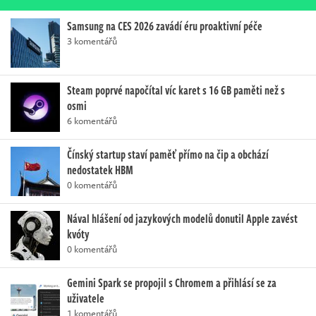
Samsung na CES 2026 zavádí éru proaktivní péče
3 komentářů
Steam poprvé napočítal víc karet s 16 GB paměti než s
osmi
6 komentářů
Čínský startup staví paměť přímo na čip a obchází
nedostatek HBM
0 komentářů
Nával hlášení od jazykových modelů donutil Apple zavést
kvóty
0 komentářů
Gemini Spark se propojil s Chromem a přihlásí se za
uživatele
1 komentářů