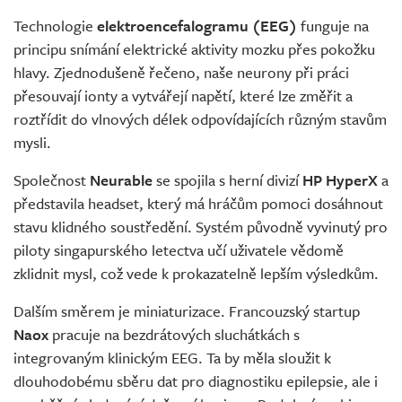
Technologie
elektroencefalogramu (EEG)
funguje na
principu snímání elektrické aktivity mozku přes pokožku
hlavy. Zjednodušeně řečeno, naše neurony při práci
přesouvají ionty a vytvářejí napětí, které lze změřit a
roztřídit do vlnových délek odpovídajících různým stavům
mysli.
Společnost
Neurable
se spojila s herní divizí
HP HyperX
a
představila headset, který má hráčům pomoci dosáhnout
stavu klidného soustředění. Systém původně vyvinutý pro
piloty singapurského letectva učí uživatele vědomě
zklidnit mysl, což vede k prokazatelně lepším výsledkům.
Dalším směrem je miniaturizace. Francouzský startup
Naox
pracuje na bezdrátových sluchátkách s
integrovaným klinickým EEG. Ta by měla sloužit k
dlouhodobému sběru dat pro diagnostiku epilepsie, ale i