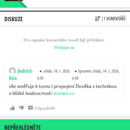
DISKUZE
| 1 KOMENTÁŘŮ
Pro napsání komentáře musíš být přihlášen.
Přihlásit se
jindrich-
středa, 14. 1. 2026,
Upraveno
středa, 14. 1. 2026,
biza
6:58
6:58
vše směřuje k tomu l propojení člověka s technikou
v blízké budoucnosti
seznam.cz
Odpovědět
NEPŘEHLÉDNĚTE