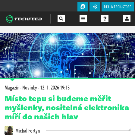
REALMERCH.STORE
Magazín
Videa
Soutěže
Magazín
·
Novinky
·
12. 1. 2026 19:13
Místo tepu si budeme měřit
myšlenky, nositelná elektronika
míří do našich hlav
Michal Fortyn