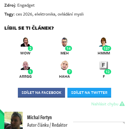
Zdroj:
Engadget
Tagy:
ces 2026
,
elektronika
,
ovládání mysli
LÍBIL SE TI ČLÁNEK?
2
14
137
WOW
MEH
HMMM
1
7
12
ARRGG
HAHA
F
SDÍLET NA FACEBOOK
SDÍLET NA TWITTER
Nahlásit chybu
Michal Fortyn
Autor článku / Redaktor