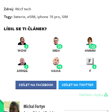
Zdroj:
Wccf tech
Tagy:
baterie
,
eSIM
,
iphone 18 pro
,
SIM
LÍBIL SE TI ČLÁNEK?
4
20
128
WOW
MEH
HMMM
2
10
4
ARRGG
HAHA
F
SDÍLET NA FACEBOOK
SDÍLET NA TWITTER
Nahlásit chybu
Michal Fortyn