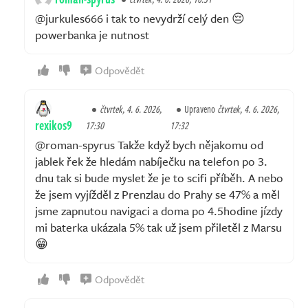
@jurkules666 i tak to nevydrží celý den 😔
powerbanka je nutnost
Odpovědět
čtvrtek, 4. 6. 2026,
Upraveno
čtvrtek, 4. 6. 2026,
rexikos9
17:30
17:32
@roman-spyrus Takže když bych nějakomu od
jablek řek že hledám nabíječku na telefon po 3.
dnu tak si bude myslet že je to scifi příběh. A nebo
že jsem vyjížděl z Prenzlau do Prahy se 47% a měl
jsme zapnutou navigaci a doma po 4.5hodine jízdy
mi baterka ukázala 5% tak už jsem přiletěl z Marsu
😁
Odpovědět