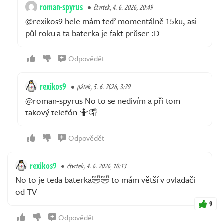
roman-spyrus
čtvrtek, 4. 6. 2026, 20:49
@rexikos9 hele mám teď momentálně 15ku, asi
půl roku a ta baterka je fakt průser :D
Odpovědět
rexikos9
pátek, 5. 6. 2026, 3:29
@roman-spyrus No to se nedivím a při tom
takový telefón 🤷🤦
Odpovědět
rexikos9
čtvrtek, 4. 6. 2026, 10:13
No to je teda baterka🤣🤣 to mám větší v ovladači
od TV
9
Odpovědět