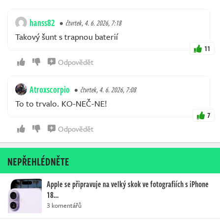
hanss82
čtvrtek, 4. 6. 2026, 7:18
Takový šunt s trapnou baterií
11
Odpovědět
Atroxscorpio
čtvrtek, 4. 6. 2026, 7:08
To to trvalo. KO-NEČ-NE!
7
Odpovědět
NEPŘEHLÉDNĚTE
Apple se připravuje na velký skok ve fotografiích s iPhone
18…
3 komentářů