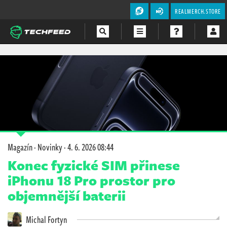
REALMERCH.STORE
Magazín
Videa
Soutěže
Magazín
·
Novinky
·
4. 6. 2026 08:44
Konec fyzické SIM přinese
iPhonu 18 Pro prostor pro
objemnější baterii
Michal Fortyn