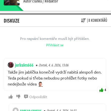
Autor článku / Redaktor
DISKUZE
| 8 KOMENTÁŘŮ
Pro napsání komentáře musíš být přihlášen.
Přihlásit se
jurkules666
čtvrtek, 4. 6. 2026, 13:06
Takže jim jablíčka konečně vydrží nabitá alespoň den.
Teda pokud si třeba nebudou prohlížet fotky nebo
nedejbože videa
4
Odpovědět
roman-spyrus
čtvrtek, 4. 6. 2026, 16:31