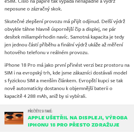
eSIM. Číslo na papíře tak vypadá nenápadně a výdrž
neposune o zázračný skok.
Skutečné zlepšení provozu má přijít odjinud. Delší výdrž
obvykle táhne hlavně úspornější čip a displej, ne pár
desítek miliampérhodin navíc. Samotná kapacita je tedy
jen jednou částí příběhu a finální výdrž ukáže až měření
hotového telefonu v reálném provozu.
iPhone 18 Pro má jako první přinést verzi bez prostoru na
SIM i na evropský trh, kde jsme zákazníci dostávali model
s fyzickou SIM a menším článkem. Evropští kupci se tak
nově automaticky dostanou k objemnější baterii o
kapacitě 4 288 mAh, aniž by si vybírali.
APPLE UŠETŘIL NA DISPLEJI, VÝROBA
IPHONU 18 PRO PŘESTO ZDRAŽUJE