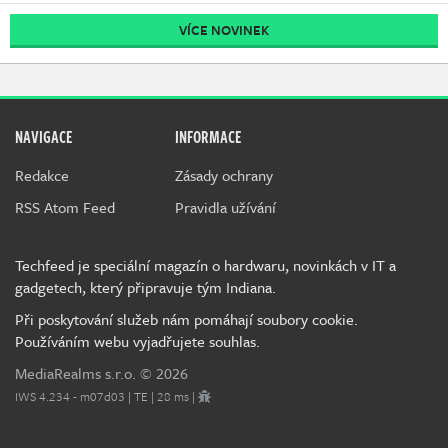
VÍCE NOVINEK
NAVIGACE
INFORMACE
Redakce
Zásady ochrany
RSS Atom Feed
Pravidla užívání
Techfeed je speciální magazín o hardwaru, novinkách v IT a
gadgetech, který připravuje tým Indiana.
Při poskytování služeb nám pomáhají soubory cookie.
Používáním webu vyjadřujete souhlas.
MediaRealms s.r.o.
© 2026
IWS 4.234 - m07d03 | TE | 28 ms |