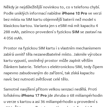
Někdy je nejdůležitější novinkou to, co v telefonu chybí.
Podle uniklých informací nabídne
iPhone 18 Pro
ve verzi
bez místa na SIM kartu objemnější baterii než model s
klasickou kartou. Varianta jen s eSIM má mít kapacitu 4
288 mAh, zatímco provedení s fyzickou
SIM
se zastaví na
4 056 mAh.
Prostor na fyzickou SIM kartu i s vlastním mechanismem
zabírá uvnitř těla nezanedbatelné místo. Jakmile výrobce
kartu vypustí, uvolněný prostor může zaplnit větším
článkem baterie. Telefon s elektronickou SIM, tedy čipem
napevno zabudovaným do zařízení, tak získá kapacitu
navíc bez nutnosti zvětšovat celé tělo.
Samotné navýšení přitom velkou senzaci nedělá. Proti
loňskému
iPhonu 17 Pro
jde zhruba o 68 miliampérhodin
u verze s kartou a asi 36 miliampérhodin u provedení s