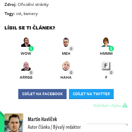
Zdroj:
Oficiální stránky
Tagy:
iot
,
kamery
LÍBIL SE TI ČLÁNEK?
1
0
3
WOW
MEH
HMMM
0
0
0
ARRGG
HAHA
F
SDÍLET NA FACEBOOK
SDÍLET NA TWITTER
Nahlásit chybu
Martin Havlíček
Autor článku / Bývalý redaktor