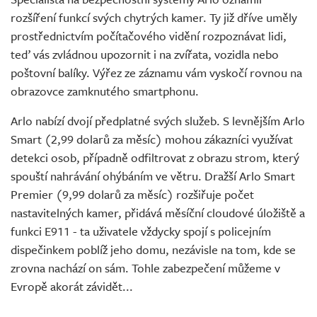
rozšíření funkcí svých chytrých kamer. Ty již dříve uměly
prostřednictvím počítačového vidění rozpoznávat lidi,
teď vás zvládnou upozornit i na zvířata, vozidla nebo
poštovní balíky. Výřez ze záznamu vám vyskočí rovnou na
obrazovce zamknutého smartphonu.
Arlo nabízí dvojí předplatné svých služeb. S levnějším Arlo
Smart (2,99 dolarů za měsíc) mohou zákazníci využívat
detekci osob, případně odfiltrovat z obrazu strom, který
spouští nahrávání ohýbáním ve větru. Dražší Arlo Smart
Premier (9,99 dolarů za měsíc) rozšiřuje počet
nastavitelných kamer, přidává měsíční cloudové úložiště a
funkci E911 - ta uživatele vždycky spojí s policejním
dispečinkem poblíž jeho domu, nezávisle na tom, kde se
zrovna nachází on sám. Tohle zabezpečení můžeme v
Evropě akorát závidět...