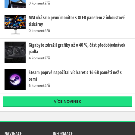
0 komentářů
MSI ukázalo první monitor s OLED panelem z inkoustové
tiskárny
0 komentářů
Gigabyte zdražil grafiky až o 40 %, část předobjednávek
padla
4 komentářů
Steam poprvé napočítal víc karet s 16 GB paměti než s
osmi
6 komentářů
VÍCE NOVINEK
NAVIGACE
INFORMACE