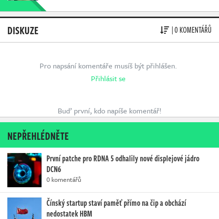
DISKUZE
| 0 KOMENTÁŘŮ
Pro napsání komentáře musíš být přihlášen.
Přihlásit se
Buď první, kdo napíše komentář!
NEPŘEHLÉDNĚTE
První patche pro RDNA 5 odhalily nové displejové jádro
DCN6
0 komentářů
Čínský startup staví paměť přímo na čip a obchází
nedostatek HBM