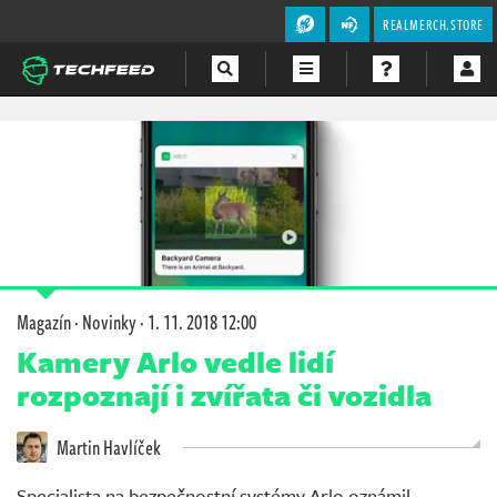
REALMERCH.STORE
Magazín
Videa
Soutěže
Magazín
·
Novinky
·
1. 11. 2018 12:00
Kamery Arlo vedle lidí
rozpoznají i zvířata či vozidla
Martin Havlíček
Specialista na bezpečnostní systémy Arlo oznámil