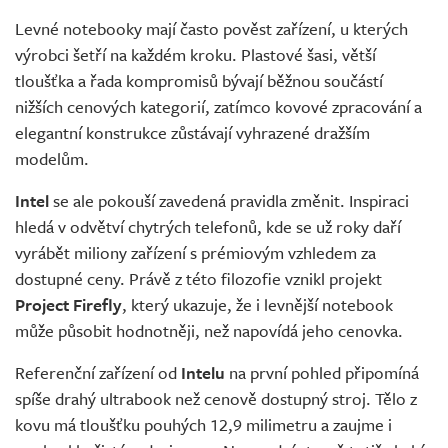
Levné notebooky mají často pověst zařízení, u kterých
výrobci šetří na každém kroku. Plastové šasi, větší
tloušťka a řada kompromisů bývají běžnou součástí
nižších cenových kategorií, zatímco kovové zpracování a
elegantní konstrukce zůstávají vyhrazené dražším
modelům.
Intel
se ale pokouší zavedená pravidla změnit. Inspiraci
hledá v odvětví chytrých telefonů, kde se už roky daří
vyrábět miliony zařízení s prémiovým vzhledem za
dostupné ceny. Právě z této filozofie vznikl projekt
Project Firefly
, který ukazuje, že i levnější notebook
může působit hodnotněji, než napovídá jeho cenovka.
Referenční zařízení od
Intelu
na první pohled připomíná
spíše drahý ultrabook než cenově dostupný stroj. Tělo z
kovu má tloušťku pouhých 12,9 milimetru a zaujme i