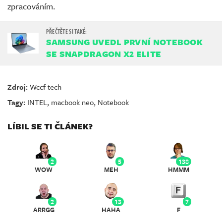
zpracováním.
SAMSUNG UVEDL PRVNÍ NOTEBOOK
SE SNAPDRAGON X2 ELITE
Zdroj:
Wccf tech
Tagy:
INTEL
,
macbook neo
,
Notebook
LÍBIL SE TI ČLÁNEK?
2
5
138
WOW
MEH
HMMM
2
13
7
ARRGG
HAHA
F