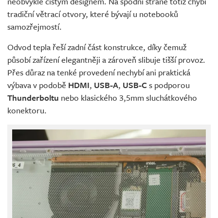
neobvykle čistým designem. Na spodní straně totiž chybí
tradiční větrací otvory, které bývají u notebooků
samozřejmostí.
Odvod tepla řeší zadní část konstrukce, díky čemuž
působí zařízení elegantněji a zároveň slibuje tišší provoz.
Přes důraz na tenké provedení nechybí ani praktická
výbava v podobě
HDMI
,
USB-A
,
USB-C
s podporou
Thunderboltu
nebo klasického 3,5mm sluchátkového
konektoru.