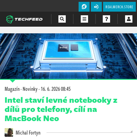
REALMERCH.STORE
Magazín
Videa
Soutěže
Magazín
·
Novinky
·
16. 6. 2026 08:45
Intel staví levné notebooky z
dílů pro telefony, cílí na
MacBook Neo
Michal Fortyn