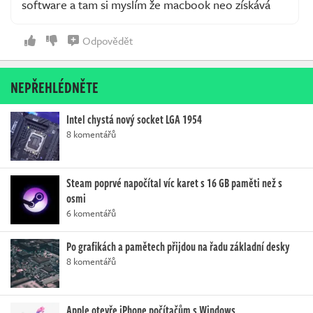
software a tam si myslím že macbook neo získává
Odpovědět
NEPŘEHLÉDNĚTE
Intel chystá nový socket LGA 1954
8 komentářů
Steam poprvé napočítal víc karet s 16 GB paměti než s
osmi
6 komentářů
Po grafikách a pamětech přijdou na řadu základní desky
8 komentářů
Apple otevře iPhone počítačům s Windows