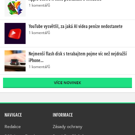
1 komentářů
YouTube vysvětlil, za jaká AI videa peníze nedostanete
1 komentářů
Nejmenší flash disk s terabajtem pojme víc než nejdražší
iPhone…
1 komentářů
VÍCE NOVINEK
NAVIGACE
INFORMACE
Redakce
Zásady ochrany