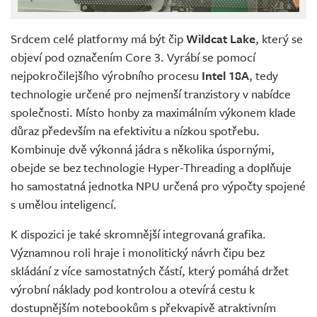
Srdcem celé platformy má být čip
Wildcat Lake
, který se
objeví pod označením Core 3. Vyrábí se pomocí
nejpokročilejšího výrobního procesu
Intel 18A
, tedy
technologie určené pro nejmenší tranzistory v nabídce
společnosti. Místo honby za maximálním výkonem klade
důraz především na efektivitu a nízkou spotřebu.
Kombinuje dvě výkonná jádra s několika úspornými,
obejde se bez technologie Hyper-Threading a doplňuje
ho samostatná jednotka NPU určená pro výpočty spojené
s umělou inteligencí.
K dispozici je také skromnější integrovaná grafika.
Významnou roli hraje i monolitický návrh čipu bez
skládání z více samostatných částí, který pomáhá držet
výrobní náklady pod kontrolou a otevírá cestu k
dostupnějším notebookům s překvapivě atraktivním