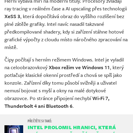
Herní výbava míří na moderní tituly. Procesory zvládají
ray tracing v reálném čase a AI upscaling přes technologii
XeSS 3
, která dopočítává obraz do vyššího rozlišení bez
plné zátěže grafiky. Intel navíc nasadil takzvané
předkompilované shadery, kdy si zařízení stáhne hotové
grafické výpočty z cloudu místo náročného zpracování na
místě.
Čipy počítají s herním režimem Windows. Intel je vyladil
na celoobrazovkový
Xbox režim ve Windows 11
, který
potlačuje klasické okenní prostředí a chová se spíš jako
konzole. Zařízení díky tomu působí svižněji a uživatel
nemusí bojovat s myší a okny na malé dotykové
obrazovce. Po stránce připojení nechybí
Wi-Fi 7,
Thunderbolt 4 ani Bluetooth 6
.
INTEL PROLOMIL HRANICI, KTERÁ