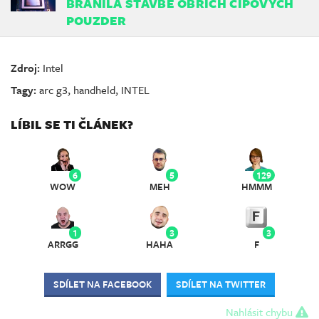
BRÁNILA STAVBĚ OBŘÍCH ČIPOVÝCH
POUZDER
Zdroj:
Intel
Tagy:
arc g3
,
handheld
,
INTEL
LÍBIL SE TI ČLÁNEK?
6
5
129
WOW
MEH
HMMM
1
3
3
ARRGG
HAHA
F
SDÍLET NA FACEBOOK
SDÍLET NA TWITTER
Nahlásit chybu