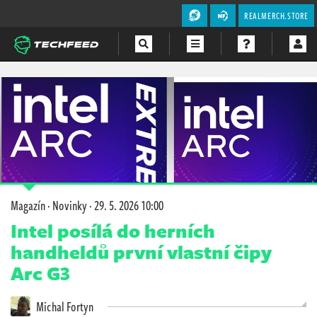
REALMERCH.STORE
Magazín
Videa
Soutěže
Magazín
·
Novinky
·
29. 5. 2026 10:00
Intel posílá do herních
handheldů první vlastní čipy
Arc G3
Michal Fortyn