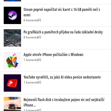
Steam poprvé napočítal víc karet s 16 GB paměti než s
osmi
6 komentářů
Po grafikách a pamětech přijdou na řadu základní desky
8 komentářů
Apple otevře iPhone počítačům s Windows
1 komentářů
YouTube vysvětlil, za jaká AI videa peníze nedostanete
1 komentářů
Nejmenší flash disk s terabajtem pojme víc než nejdražší
iPhone…
1 komentářů