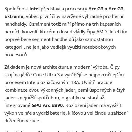
Společnost
Intel
představila procesory
Arc G3 a Arc G3
Extreme
, vůbec první čipy navržené výhradně pro herní
handheldy. Oznámení totiž míří přímo na trh kapesních
herních konzolí, kterému dosud vládly čipy AMD. Intel tím
poprvé bere segment handheldů jako samostatnou
kategorii, ne jen jako vedlejší využití notebookových
procesorů.
Základem je nová architektura a moderní výroba. Čipy
stojí na jádře Core Ultra 3 a vyrábějí se nejpokročilejším
procesem Intelu označovaným 18A. Uvnitř pracuje
kombinace dvou výkonných jader, osmi úsporných a čtyř
jader s nejnižší spotřebou, o grafiku se stará až
integrované
GPU Arc B390
. Rozložení jader má vyvážit
výkon ve hře s výdrží baterie, klíčovou veličinou u zařízení
drženého v ruce.