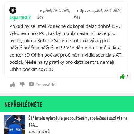
pátek, 29. 5. 2026,
Upraveno
pátek, 29. 5. 2026,
AspartusCZ
8:13
8:15
Pokud by se intel konečně dokopal dělat dobré GPU
výkonem pro PC, tak by mohla nastat situace pro
nvidii, jako u 3dfx :D Sereme tolik na vývoj pro
běžné hráče a běžné lidi!!! Vše dáme do filmů a data
center :D Ohhh počkat proč nám nvidia sebrala s ATi
pozici. Nééé na ty grafiky pro data centra nemají.
Ohhh počkat co?? :D
7
Odpovědět
NEPŘEHLÉDNĚTE
Šéf Intelu vyhrožuje propouštěním, společnost sází vše na
14A…
2 komentářů