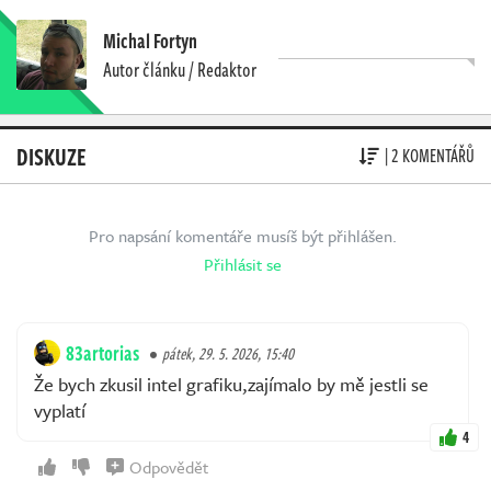
Michal Fortyn
Autor článku / Redaktor
DISKUZE
| 2 KOMENTÁŘŮ
Pro napsání komentáře musíš být přihlášen.
Přihlásit se
83artorias
pátek, 29. 5. 2026, 15:40
Že bych zkusil intel grafiku,zajímalo by mě jestli se
vyplatí
4
Odpovědět