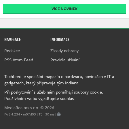
VÍCE NOVINEK
NAVIGACE
INFORMACE
Redakce
Zásady ochrany
RSS Atom Feed
Pravidla užívání
Techfeed je speciální magazín o hardwaru, novinkách v IT a
gadgetech, který připravuje tým Indiana.
Při poskytování služeb nám pomáhají soubory cookie.
Používáním webu vyjadřujete souhlas.
MediaRealms s.r.o.
© 2026
IWS 4.234 - m07d03 | TE | 30 ms |