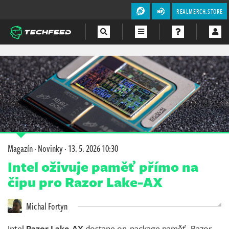
REALMERCH.STORE
Magazín
Videa
Soutěže
Magazín
·
Novinky
·
13. 5. 2026 10:30
Intel oživuje paměť přímo na
čipu pro Razor Lake-AX
Michal Fortyn
Intel
Razor Lake-AX
dostane on-package paměť. Razor