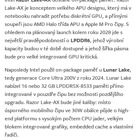
Lake-AX je konceptem velkého APU designu, který má v
notebooku nahradit potřebu diskrétní GPU, a přímými
soupeři jsou AMD Halo třída APU a Apple M Pro čipy. S
ohledem na plánovaný launch kolem roku 2028 jde s
největší pravděpodobností o
LPDDR6
, jehož výrobní
kapacity budou v té době dostupné a jehož šířka pásma
bude pro velké integrované GPU kritická.
Naposledy Intel použil on-package paměť u
Lunar Lake
,
tedy generace Core Ultra 200V z roku 2024. Lunar Lake
nabízel 16 nebo 32 GB LPDDR5X-8533 paměti přímo
integrované v pouzdře čipu bez možnosti pozdějšího
upgradu. Razor Lake-AX bude jiné kaliby: místo
úsporného mobilního čipu ve 30W obálce půjde o high-
end platformu s vysokým počtem CPU jader, velkým
blokem integrované grafiky, embedded cache a vlastními
řadiči.