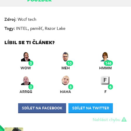
Zdroj:
Wccf tech
Tagy:
INTEL
,
paměť
,
Razor Lake
LÍBIL SE TI ČLÁNEK?
3
10
146
WOW
MEH
HMMM
2
3
6
ARRGG
HAHA
F
SDÍLET NA FACEBOOK
SDÍLET NA TWITTER
Nahlásit chybu