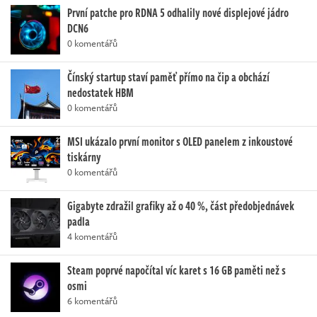
První patche pro RDNA 5 odhalily nové displejové jádro
DCN6
0 komentářů
Čínský startup staví paměť přímo na čip a obchází
nedostatek HBM
0 komentářů
MSI ukázalo první monitor s OLED panelem z inkoustové
tiskárny
0 komentářů
Gigabyte zdražil grafiky až o 40 %, část předobjednávek
padla
4 komentářů
Steam poprvé napočítal víc karet s 16 GB paměti než s
osmi
6 komentářů