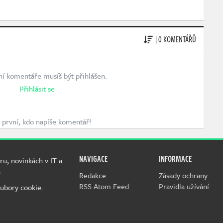
| 0 KOMENTÁŘŮ
ní komentáře musíš být přihlášen.
Přihlásit se
první, kdo napíše komentář!
NAVIGACE
INFORMACE
ru, novinkách v IT a
.
Redakce
Zásady ochrany
RSS Atom Feed
Pravidla užívání
ubory cookie.