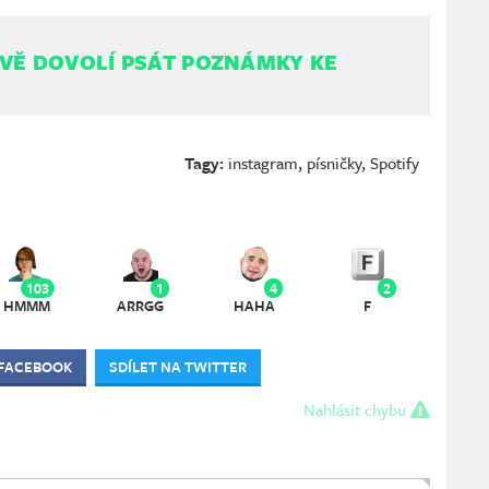
VĚ DOVOLÍ PSÁT POZNÁMKY KE
Tagy:
instagram
,
písničky
,
Spotify
103
1
4
2
HMMM
ARRGG
HAHA
F
 FACEBOOK
SDÍLET NA TWITTER
Nahlásit chybu