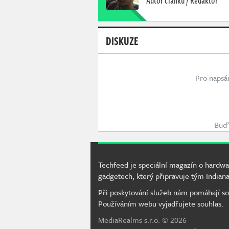
DISKUZE
Pro napsá
Buď 
Techfeed je speciální magazín o hardwa
gadgetech, který připravuje tým Indiana
Při poskytování služeb nám pomáhají so
Používáním webu vyjadřujete souhlas.
MediaRealms s.r.o.
© 2026