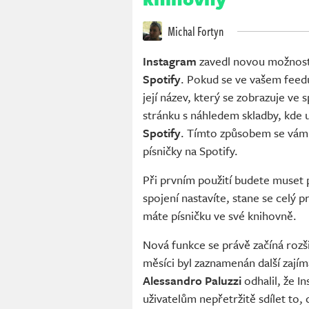
Michal Fortyn
Instagram
zavedl novou možnost, 
Spotify
. Pokud se ve vašem feedu
její název, který se zobrazuje ve
stránku s náhledem skladby, kde u
Spotify
. Tímto způsobem se vám
písničky na Spotify.
Při prvním použití budete muset 
spojení nastavíte, stane se celý
máte písničku ve své knihovně.
Nová funkce se právě začíná rozši
měsíci byl zaznamenán další zají
Alessandro Paluzzi
odhalil, že I
uživatelům nepřetržitě sdílet to,