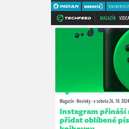
REALMERCH.S
MAGAZÍN
VIDE
Magazín
·
Novinky
·
v sobotu
26. 10. 2024
Instagram přináší
přidat oblíbené pí
knihovny