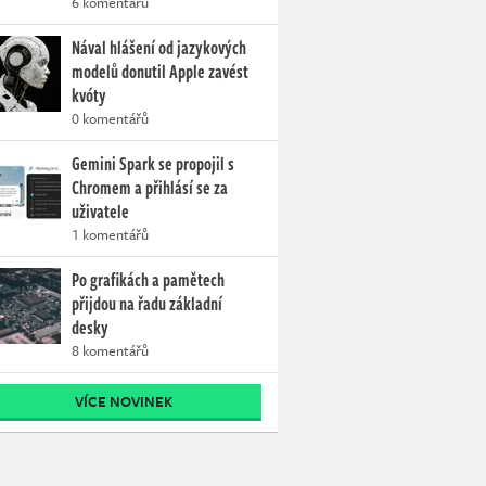
6 komentářů
Nával hlášení od jazykových
modelů donutil Apple zavést
kvóty
0 komentářů
Gemini Spark se propojil s
Chromem a přihlásí se za
uživatele
1 komentářů
Po grafikách a pamětech
přijdou na řadu základní
desky
8 komentářů
VÍCE NOVINEK