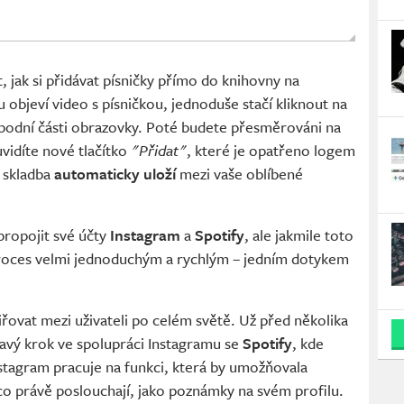
jak si přidávat písničky přímo do knihovny na
 objeví video s písničkou, jednoduše stačí kliknout na
 spodní části obrazovky. Poté budete přesměrováni na
vidíte nové tlačítko
"Přidat"
, které je opatřeno logem
 skladba
automaticky uloží
mezi vaše oblíbené
propojit své účty
Instagram
a
Spotify
, ale jakmile toto
 proces velmi jednoduchým a rychlým – jedním dotykem
řovat mezi uživateli po celém světě. Už před několika
mavý krok ve spolupráci Instagramu se
Spotify
, kde
nstagram pracuje na funkci, která by umožňovala
 co právě poslouchají, jako poznámky na svém profilu.