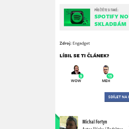
SPOTIFY NO
SKLADBÁM
Zdroj:
Engadget
LÍBIL SE TI ČLÁNEK?
5
15
WOW
MEH
SDÍLET NA
Michal Fortyn
Autor článku / Redaktor