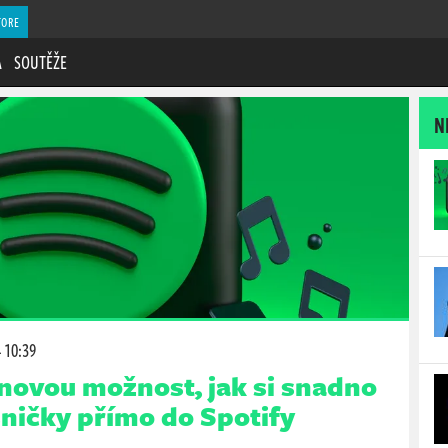
TORE
A
SOUTĚŽE
N
 10:39
 novou možnost, jak si snadno
sničky přímo do Spotify