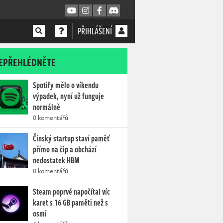
PŘIHLÁŠENÍ
EPŘEHLÉDNĚTE
Spotify mělo o víkendu
výpadek, nyní už funguje
normálně
0 komentářů
Čínský startup staví paměť
přímo na čip a obchází
nedostatek HBM
0 komentářů
Steam poprvé napočítal víc
karet s 16 GB paměti než s
osmi