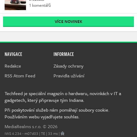
1 komentářů
VÍCE NOVINEK
NAVIGACE
INFORMACE
Redakce
Zásady ochrany
RSS Atom Feed
Pravidla užívání
Techfeed je speciální magazín o hardwaru, novinkách v IT a
gadgetech, který připravuje tým Indiana.
Při poskytování služeb nám pomáhají soubory cookie.
Používáním webu vyjadřujete souhlas.
MediaRealms s.r.o.
© 2026
IWS 4.234 - m07d03 | TE | 33 ms |