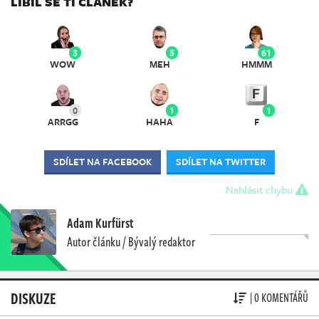
LÍBIL SE TI ČLÁNEK?
3
5
61
WOW
MEH
HMMM
0
1
1
ARRGG
HAHA
F
SDÍLET NA FACEBOOK
SDÍLET NA TWITTER
Nahlásit chybu
Adam Kurfürst
Autor článku / Bývalý redaktor
DISKUZE
| 0 KOMENTÁŘŮ