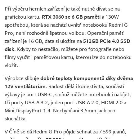
Při výběru herních zařízení je také nutné dívat se na
grafickou kartu.
RTX 3060 se 6 GB paměti
a 130W
spotřebou, která se nachází uvnitř notebooku Redmi G
Pro, není rozhodně špatnou volbou. Operační paměť
zařízení je 16 GB, data si uložíte na
512GB PCIe 4.0 SSD
disk
. Kdyby to nestačilo, můžete pro fotografie nebo
filmy využít i paměťovou kartu, kterou lze do notebooku
vložit.
Výrobce slibuje
dobré teploty komponentů díky dvěma
12V ventilátorům
. Radost dělá i konektivita, součástí
výbavy je port USB-C, s nímž můžete notebook i nabíjet,
tři porty USB-A 3.2, jeden port USB-A 2.0, HDMI 2.0 a
Mini DisplayPort 1.4. Nechybí ani 3,5mm jack pro
sluchátka.
V Číně se dá Redmi G Pro půjde sehnat za 7 599 jüanů,