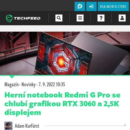
REALMERCH.STORE
Magazín
Videa
Soutěže
Magazín
·
Novinky
·
7. 9. 2022 10:35
Herní notebook Redmi G Pro se
chlubí grafikou RTX 3060 a 2,5K
displejem
Adam Kurfürst