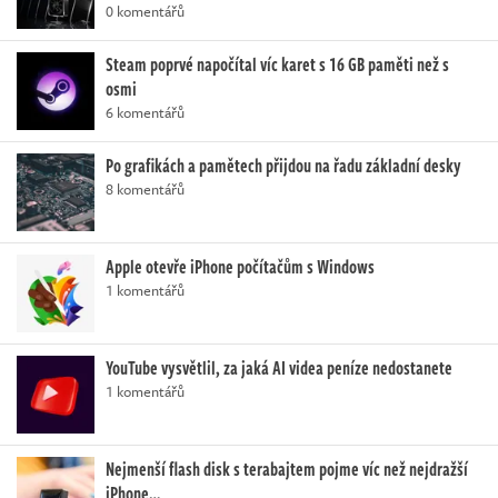
0 komentářů
Steam poprvé napočítal víc karet s 16 GB paměti než s
osmi
6 komentářů
Po grafikách a pamětech přijdou na řadu základní desky
8 komentářů
Apple otevře iPhone počítačům s Windows
1 komentářů
YouTube vysvětlil, za jaká AI videa peníze nedostanete
1 komentářů
Nejmenší flash disk s terabajtem pojme víc než nejdražší
iPhone…