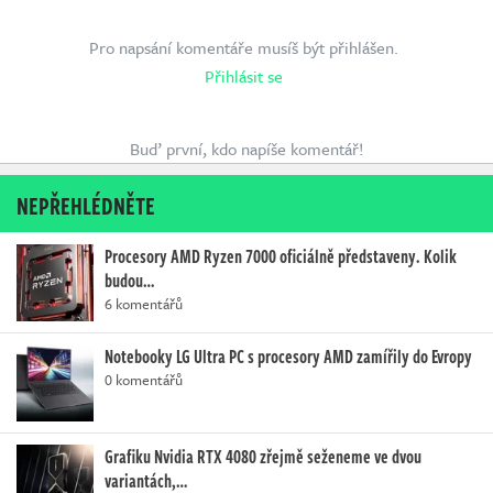
Pro napsání komentáře musíš být přihlášen.
Přihlásit se
Buď první, kdo napíše komentář!
NEPŘEHLÉDNĚTE
Procesory AMD Ryzen 7000 oficiálně představeny. Kolik
budou…
6 komentářů
Notebooky LG Ultra PC s procesory AMD zamířily do Evropy
0 komentářů
Grafiku Nvidia RTX 4080 zřejmě seženeme ve dvou
variantách,…