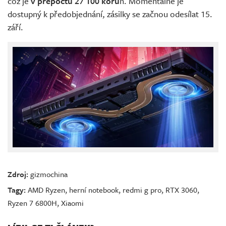
což je
v přepočtu 27 100 koru
n. Momentálně je
dostupný k předobjednání, zásilky se začnou odesílat 15.
září.
Zdroj:
gizmochina
Tagy:
AMD Ryzen
,
herní notebook
,
redmi g pro
,
RTX 3060
,
Ryzen 7 6800H
,
Xiaomi