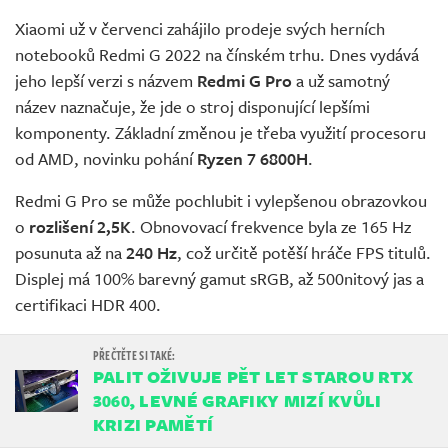
Xiaomi už v červenci zahájilo prodeje svých herních
notebooků Redmi G 2022 na čínském trhu. Dnes vydává
jeho lepší verzi s názvem
Redmi G Pro
a už samotný
název naznačuje, že jde o stroj disponující lepšími
komponenty. Základní změnou je třeba využití procesoru
od AMD, novinku pohání
Ryzen 7 6800H
.
Redmi G Pro se může pochlubit i vylepšenou obrazovkou
o
rozlišení 2,5K
. Obnovovací frekvence byla ze 165 Hz
posunuta až na
240 Hz
, což určitě potěší hráče FPS titulů.
Displej má 100% barevný gamut sRGB, až 500nitový jas a
certifikaci HDR 400.
PALIT OŽIVUJE PĚT LET STAROU RTX
3060, LEVNÉ GRAFIKY MIZÍ KVŮLI
KRIZI PAMĚTÍ