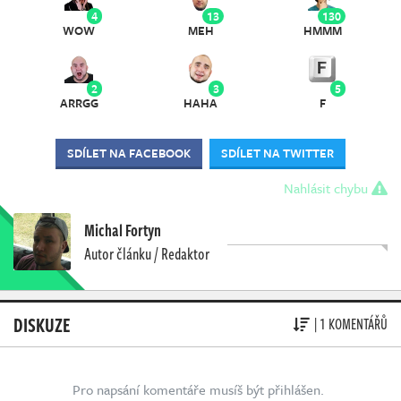
4
13
130
WOW
MEH
HMMM
2
3
5
ARRGG
HAHA
F
SDÍLET NA FACEBOOK
SDÍLET NA TWITTER
Nahlásit chybu
Michal Fortyn
Autor článku / Redaktor
DISKUZE
| 1 KOMENTÁŘŮ
Pro napsání komentáře musíš být přihlášen.