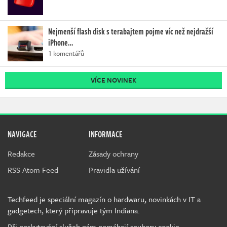
Nejmenší flash disk s terabajtem pojme víc než nejdražší
iPhone…
1 komentářů
VÍCE NOVINEK
NAVIGACE
INFORMACE
Redakce
Zásady ochrany
RSS Atom Feed
Pravidla užívání
Techfeed je speciální magazín o hardwaru, novinkách v IT a
gadgetech, který připravuje tým Indiana.
Při poskytování služeb nám pomáhají soubory cookie.