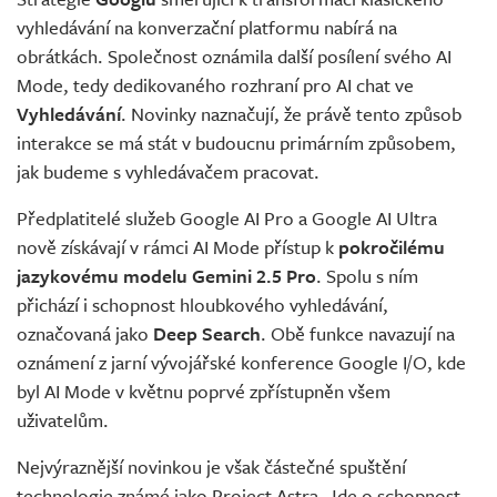
vyhledávání na konverzační platformu nabírá na
obrátkách. Společnost oznámila další posílení svého AI
Mode, tedy dedikovaného rozhraní pro AI chat ve
Vyhledávání
. Novinky naznačují, že právě tento způsob
interakce se má stát v budoucnu primárním způsobem,
jak budeme s vyhledávačem pracovat.
Předplatitelé služeb Google AI Pro a Google AI Ultra
nově získávají v rámci AI Mode přístup k
pokročilému
jazykovému modelu Gemini 2.5 Pro
. Spolu s ním
přichází i schopnost hloubkového vyhledávání,
označovaná jako
Deep Search
. Obě funkce navazují na
oznámení z jarní vývojářské konference Google I/O, kde
byl AI Mode v květnu poprvé zpřístupněn všem
uživatelům.
Nejvýraznější novinkou je však částečné spuštění
technologie známé jako Project Astra. Jde o schopnost