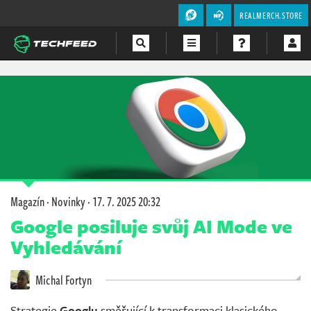
REALMERCH.STORE
Magazín
Videa
Soutěže
Magazín
·
Novinky
·
17. 7. 2025 20:32
Google posiluje svůj AI Mode ve
Vyhledávání
Michal Fortyn
Strategie
Googlu
směřující k transformaci klasického