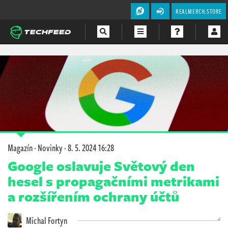
REALMERCH.STORE
Magazín
Videa
Soutěže
Magazín
·
Novinky
·
8. 5. 2024 16:28
Google oslavuje Světový den
hesel s propagačními metrikami
a rozšířením ochrany účtů
Michal Fortyn