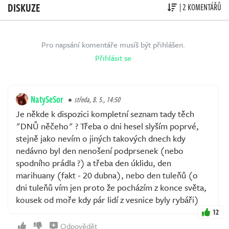
DISKUZE
| 2 KOMENTÁŘŮ
Pro napsání komentáře musíš být přihlášen.
Přihlásit se
NatySeSor
středa, 8. 5., 14:50
Je někde k dispozici kompletní seznam tady těch
"DNŮ něčeho" ? Třeba o dni hesel slyším poprvé,
stejně jako nevím o jiných takových dnech kdy
nedávno byl den nenošení podprsenek (nebo
spodního prádla ?) a třeba den úklidu, den
marihuany (fakt - 20 dubna), nebo den tuleňů (o
dni tuleňů vím jen proto že pocházím z konce světa,
kousek od moře kdy pár lidí z vesnice byly rybáři)
12
Odpovědět