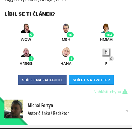
LÍBIL SE TI ČLÁNEK?
5
10
104
WOW
MEH
HMMM
1
1
0
ARRGG
HAHA
F
SDÍLET NA FACEBOOK
SDÍLET NA TWITTER
Nahlásit chybu
Michal Fortyn
Autor článku / Redaktor