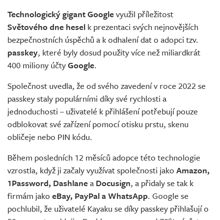
Technologický gigant Google
využil příležitost
Světového dne hesel
k prezentaci svých nejnovějších
bezpečnostních úspěchů a k odhalení dat o adopci tzv.
passkey
, které byly dosud použity více než miliardkrát
400 miliony účty
Google
.
Společnost uvedla, že od svého zavedení v roce 2022 se
passkey staly populárními díky své rychlosti a
jednoduchosti – uživatelé k přihlášení potřebují pouze
odblokovat své zařízení pomocí otisku prstu, skenu
obličeje nebo PIN kódu.
Během posledních 12 měsíců adopce této technologie
vzrostla, když ji začaly využívat společnosti jako
Amazon,
1Password, Dashlane
a
Docusign
, a přidaly se tak k
firmám jako
eBay, PayPal a WhatsApp
. Google se
pochlubil, že uživatelé Kayaku se díky passkey přihlašují o