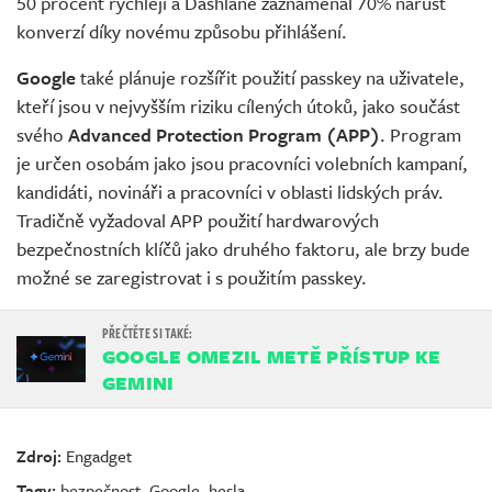
50 procent rychleji a Dashlane zaznamenal 70% nárůst
konverzí díky novému způsobu přihlášení.
Google
také plánuje rozšířit použití passkey na uživatele,
kteří jsou v nejvyšším riziku cílených útoků, jako součást
svého
Advanced Protection Program (APP)
. Program
je určen osobám jako jsou pracovníci volebních kampaní,
kandidáti, novináři a pracovníci v oblasti lidských práv.
Tradičně vyžadoval APP použití hardwarových
bezpečnostních klíčů jako druhého faktoru, ale brzy bude
možné se zaregistrovat i s použitím passkey.
GOOGLE OMEZIL METĚ PŘÍSTUP KE
GEMINI
Zdroj:
Engadget
Tagy:
bezpečnost
,
Google
,
hesla