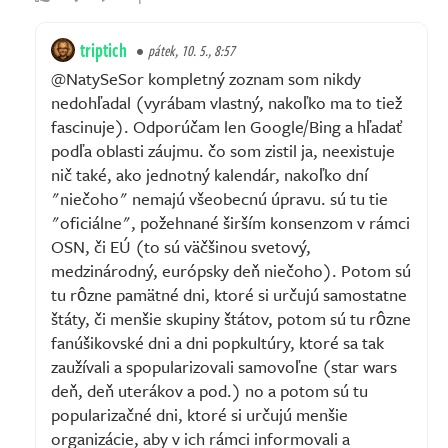
triptich
pátek, 10. 5., 8:57
@NatySeSor kompletný zoznam som nikdy
nedohľadal (vyrábam vlastný, nakoľko ma to tiež
fascinuje). Odporúčam len Google/Bing a hľadať
podľa oblasti záujmu. čo som zistil ja, neexistuje
nič také, ako jednotný kalendár, nakoľko dní
"niečoho" nemajú všeobecnú úpravu. sú tu tie
"oficiálne", požehnané širším konsenzom v rámci
OSN, či EÚ (to sú väčšinou svetový,
medzinárodný, európsky deň niečoho). Potom sú
tu rôzne pamätné dni, ktoré si určujú samostatne
štáty, či menšie skupiny štátov, potom sú tu rôzne
fanúšikovské dni a dni popkultúry, ktoré sa tak
zaužívali a spopularizovali samovoľne (star wars
deň, deň uterákov a pod.) no a potom sú tu
popularizačné dni, ktoré si určujú menšie
organizácie, aby v ich rámci informovali a