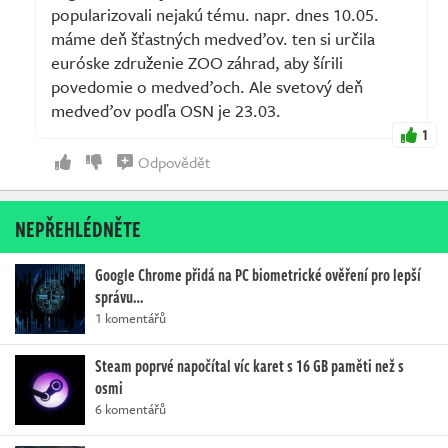
popularizovali nejakú tému. napr. dnes 10.05.
máme deň šťastných medveďov. ten si určila
euróske združenie ZOO záhrad, aby šírili
povedomie o medveďoch. Ale svetový deň
medveďov podľa OSN je 23.03.
1
Odpovědět
NEPŘEHLÉDNĚTE
Google Chrome přidá na PC biometrické ověření pro lepší
správu…
1 komentářů
Steam poprvé napočítal víc karet s 16 GB paměti než s
osmi
6 komentářů