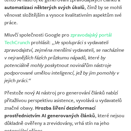
automatizaci některých svých úkolů
, čímž by se mohli
věnovat složitějším a vysoce kvalitativním aspektům své
práce.
Mluvčí společnosti Google pro
zpravodajský portál
TechCrunch
prohlásil: ,,
Ve spolupráci s vydavateli
zpravodajství, zejména menšími vydavateli, se nacházíme
v nejranějších fázích průzkumu nápadů, které by
potenciálně mohly poskytnout novinářům nástroje
podporované umělou inteligencí, jež by jim pomohly v
jejich práci.“
Přestože nový AI nástroj pro generování článků nabízí
přitažlivou perspektivu asistence, vyvolává u vydavatelů
značné obavy.
Hrozba šíření dezinformací
prostřednictvím AI generovaných článků
, které nejsou
důkladně ověřeny a zrevidovány, vrhá stín na jeho
potenciální přínos.