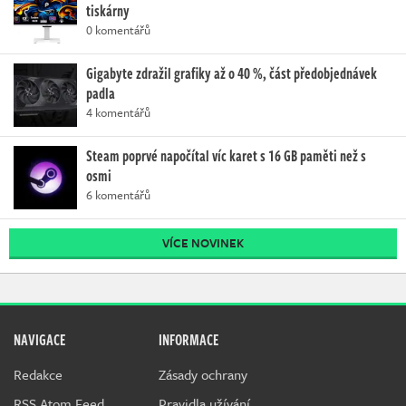
tiskárny
0 komentářů
Gigabyte zdražil grafiky až o 40 %, část předobjednávek
padla
4 komentářů
Steam poprvé napočítal víc karet s 16 GB paměti než s
osmi
6 komentářů
VÍCE NOVINEK
NAVIGACE
INFORMACE
Redakce
Zásady ochrany
RSS Atom Feed
Pravidla užívání