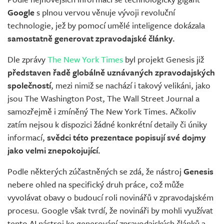
Google
s plnou vervou věnuje vývoji revoluční
technologie, jež by pomocí umělé inteligence dokázala
samostatně generovat zpravodajské články.
Dle zprávy
The New York Times
byl projekt Genesis již
představen řadě globálně uznávaných zpravodajských
společností
, mezi nimiž se nachází i takový velikáni, jako
jsou The Washington Post, The Wall Street Journal a
samozřejmě i zmíněný The New York Times. Ačkoliv
zatím nejsou k dispozici žádné konkrétní detaily či úniky
informací,
svědci této prezentace popisují své dojmy
jako velmi znepokojující.
Podle některých zúčastněných se zdá, že nástroj
Genesis
nebere ohled na specifický druh práce, což může
vyvolávat obavy o budoucí roli novinářů v zpravodajském
procesu. Google však tvrdí, že novináři by mohli využívat
tento AI nástroj ke generování zpravodajských článků a