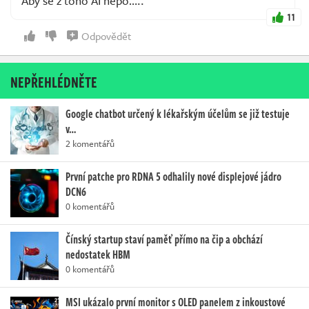
Aby se z toho AI nepo…..
11
Odpovědět
NEPŘEHLÉDNĚTE
Google chatbot určený k lékařským účelům se již testuje
v…
2 komentářů
První patche pro RDNA 5 odhalily nové displejové jádro
DCN6
0 komentářů
Čínský startup staví paměť přímo na čip a obchází
nedostatek HBM
0 komentářů
MSI ukázalo první monitor s OLED panelem z inkoustové