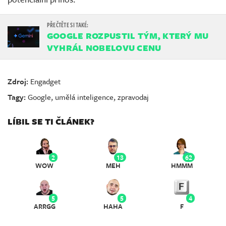
GOOGLE ROZPUSTIL TÝM, KTERÝ MU
VYHRÁL NOBELOVU CENU
Zdroj:
Engadget
Tagy:
Google
,
umělá inteligence
,
zpravodaj
LÍBIL SE TI ČLÁNEK?
2
13
62
WOW
MEH
HMMM
5
5
4
ARRGG
HAHA
F