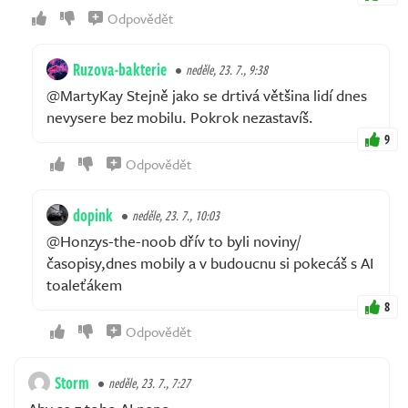
Odpovědět
Ruzova-bakterie
neděle, 23. 7., 9:38
@MartyKay Stejně jako se drtivá většina lidí dnes
nevysere bez mobilu. Pokrok nezastavíš.
9
Odpovědět
dopink
neděle, 23. 7., 10:03
@Honzys-the-noob dřív to byli noviny/
časopisy,dnes mobily a v budoucnu si pokecáš s AI
toaleťákem
8
Odpovědět
Storm
neděle, 23. 7., 7:27