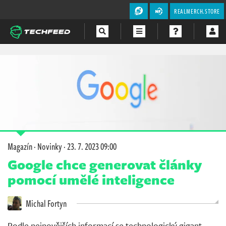
REALMERCH.STORE
Magazín
Videa
Soutěže
Magazín
·
Novinky
·
23. 7. 2023 09:00
Google chce generovat články
pomocí umělé inteligence
Michal Fortyn
Podle nejnovějších informací se technologický gigant