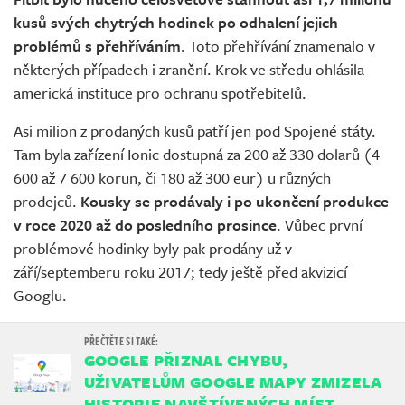
kusů svých chytrých hodinek po odhalení jejich
problémů s přehříváním
. Toto přehřívání znamenalo v
některých případech i zranění. Krok ve středu ohlásila
americká instituce pro ochranu spotřebitelů.
Asi milion z prodaných kusů patří jen pod Spojené státy.
Tam byla zařízení Ionic dostupná za 200 až 330 dolarů (4
600 až 7 600 korun, či 180 až 300 eur) u různých
prodejců.
Kousky se prodávaly i po ukončení produkce
v roce 2020 až do posledního prosince
. Vůbec první
problémové hodinky byly pak prodány už v
září/septemberu roku 2017; tedy ještě před akvizicí
Googlu.
GOOGLE PŘIZNAL CHYBU,
UŽIVATELŮM GOOGLE MAPY ZMIZELA
HISTORIE NAVŠTÍVENÝCH MÍST