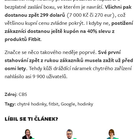
bezplatné zaslání boxu, ve kterém je navrátí.
Všichni pak
dostanou zpět 299 dolarů
(7 000 Kč či 270 eur), což
většinou kupní cenu zvládne pokrýt. I kdyby ne,
postižení
zákazníci dostanou ještě kupón na 40% slevu z
produktů Fitbit
.
Značce se něco takového neděje poprvé.
Své první
stahování zpět z rukou zákazníků musela zažít už před
osmi lety
. Tehdy kůži dráždící náramek chytrého zařízení
nahlásilo asi 9 900 uživatelů.
Zdroj:
CBS
Tagy:
chytré hodinky
,
fitbit
,
Google
,
hodinky
LÍBIL SE TI ČLÁNEK?