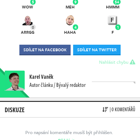
5
9
54
WOW
MEH
HMMM
0
4
1
ARRGG
HAHA
F
SDÍLET NA FACEBOOK
SDÍLET NA TWITTER
Nahlásit chybu
Karel Vaněk
Autor článku / Bývalý redaktor
DISKUZE
| 0 KOMENTÁŘŮ
Pro napsání komentáře musíš být přihlášen.