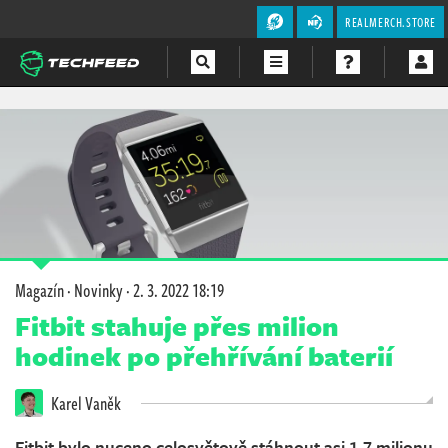
REALMERCH.STORE
Magazín
Videa
Soutěže
Magazín
·
Novinky
·
2. 3. 2022 18:19
Fitbit stahuje přes milion
hodinek po přehřívání baterií
Karel Vaněk
Fitbit bylo nuceno celosvětově stáhnout asi 1,7 milionu