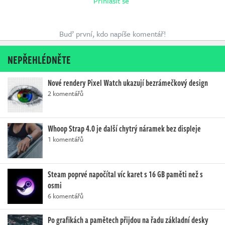
Přihlásit se
Buď první, kdo napíše komentář!
NEPŘEHLÉDNĚTE
Nové rendery Pixel Watch ukazují bezrámečkový design
2 komentářů
Whoop Strap 4.0 je další chytrý náramek bez displeje
1 komentářů
Steam poprvé napočítal víc karet s 16 GB paměti než s
osmi
6 komentářů
Po grafikách a pamětech přijdou na řadu základní desky