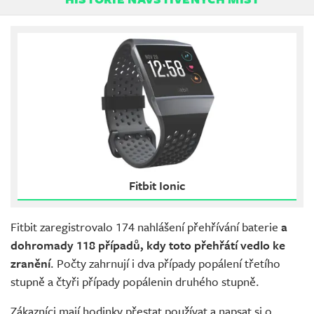
Fitbit Ionic
Fitbit zaregistrovalo 174 nahlášení přehřívání baterie
a
dohromady 118 případů, kdy toto přehřátí vedlo ke
zranění
. Počty zahrnují i dva případy popálení třetího
stupně a čtyři případy popálenin druhého stupně.
Zákazníci mají hodinky přestat používat a napsat si o