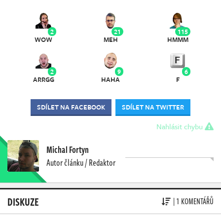
2
21
115
WOW
MEH
HMMM
2
9
6
ARRGG
HAHA
F
SDÍLET NA FACEBOOK
SDÍLET NA TWITTER
Nahlásit chybu
Michal Fortyn
Autor článku / Redaktor
DISKUZE
| 1 KOMENTÁŘŮ