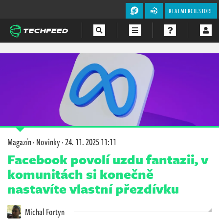
REALMERCH.STORE
Magazín
Videa
Soutěže
Magazín
·
Novinky
·
24. 11. 2025 11:11
Facebook povolí uzdu fantazii, v
komunitách si konečně
nastavíte vlastní přezdívku
Michal Fortyn