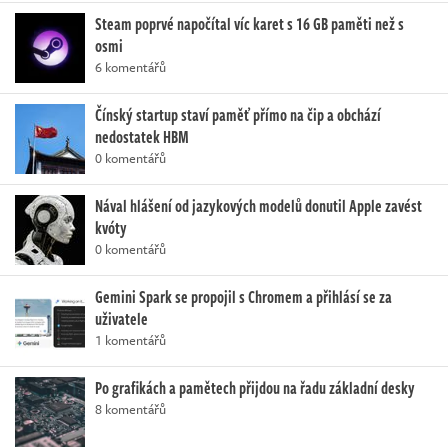
Steam poprvé napočítal víc karet s 16 GB paměti než s
osmi
6 komentářů
Čínský startup staví paměť přímo na čip a obchází
nedostatek HBM
0 komentářů
Nával hlášení od jazykových modelů donutil Apple zavést
kvóty
0 komentářů
Gemini Spark se propojil s Chromem a přihlásí se za
uživatele
1 komentářů
Po grafikách a pamětech přijdou na řadu základní desky
8 komentářů