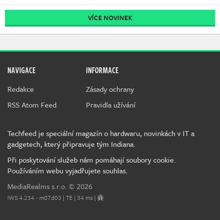
VÍCE NOVINEK
NAVIGACE
INFORMACE
Redakce
Zásady ochrany
RSS Atom Feed
Pravidla užívání
Techfeed je speciální magazín o hardwaru, novinkách v IT a
gadgetech, který připravuje tým Indiana.
Při poskytování služeb nám pomáhají soubory cookie.
Používáním webu vyjadřujete souhlas.
MediaRealms s.r.o.
© 2026
IWS 4.234 - m07d03 | TE | 34 ms |