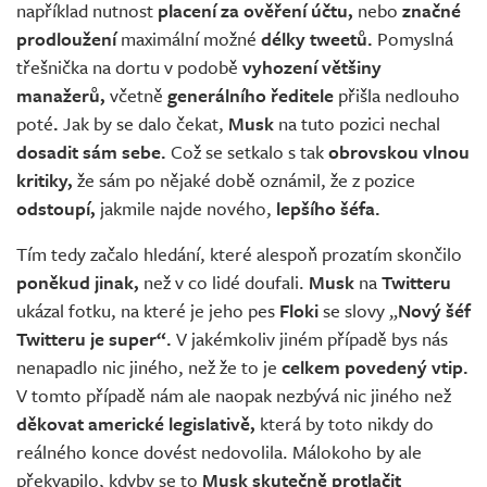
například nutnost
placení za ověření účtu,
nebo
značné
prodloužení
maximální možné
délky tweetů.
Pomyslná
třešnička na dortu v podobě
vyhození většiny
manažerů,
včetně
generálního ředitele
přišla nedlouho
poté
.
Jak by se dalo čekat,
Musk
na tuto pozici nechal
dosadit sám sebe.
Což se setkalo s tak
obrovskou vlnou
kritiky,
že sám po nějaké době oznámil, že z pozice
odstoupí,
jakmile najde nového,
lepšího šéfa.
Tím tedy začalo hledání, které alespoň prozatím skončilo
poněkud jinak,
než v co lidé doufali.
Musk
na
Twitteru
ukázal fotku, na které je jeho pes
Floki
se slovy „
Nový šéf
Twitteru je super“.
V jakémkoliv jiném případě bys nás
nenapadlo nic jiného, než že to je
celkem povedený vtip.
V tomto případě nám ale naopak nezbývá nic jiného než
děkovat americké legislativě,
která by toto nikdy do
reálného konce dovést nedovolila. Málokoho by ale
překvapilo, kdyby se to
Musk skutečně protlačit