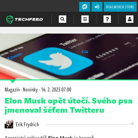
REALMERCH.STORE
Magazín
Videa
Soutěže
Magazín
·
Novinky
·
16. 2. 2023 07:00
Elon Musk opět útočí. Svého psa
jmenoval šéfem Twitteru
Erik Frydrich
Americký miliardář
Elon Musk
je kromě