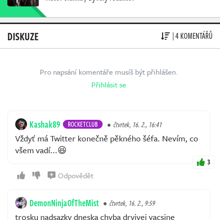
DISKUZE
| 4 KOMENTÁŘŮ
Pro napsání komentáře musíš být přihlášen.
Přihlásit se
Kashak89
ROCKETCLUB
čtvrtek, 16. 2., 16:41
Vždyť má Twitter konečně pěkného šéfa. Nevím, co
všem vadí...😆
3
Odpovědět
DemonNinjaOfTheMist
čtvrtek, 16. 2., 9:59
trosku nadsazky dneska chyba drvivej vacsine