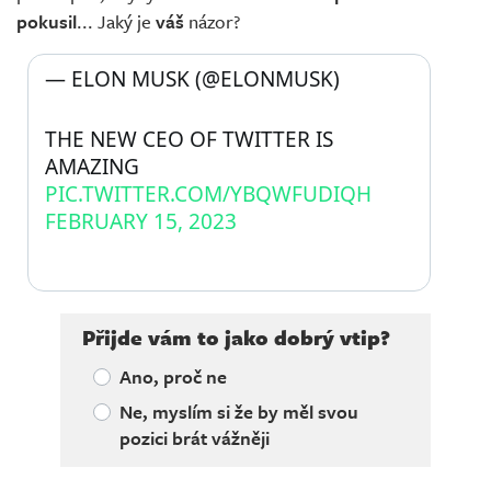
pokusil
... Jaký je
váš
názor?
— ELON MUSK (@ELONMUSK) 
THE NEW CEO OF TWITTER IS 
AMAZING 
PIC.TWITTER.COM/YBQWFUDIQH
FEBRUARY 15, 2023
Přijde vám to jako dobrý vtip?
Ano, proč ne
Ne, myslím si že by měl svou
pozici brát vážněji