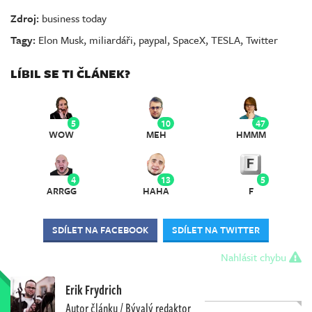
Zdroj:
business today
Tagy:
Elon Musk
,
miliardáři
,
paypal
,
SpaceX
,
TESLA
,
Twitter
LÍBIL SE TI ČLÁNEK?
5
10
47
WOW
MEH
HMMM
4
13
5
ARRGG
HAHA
F
SDÍLET NA FACEBOOK
SDÍLET NA TWITTER
Nahlásit chybu
Erik Frydrich
Autor článku / Bývalý redaktor