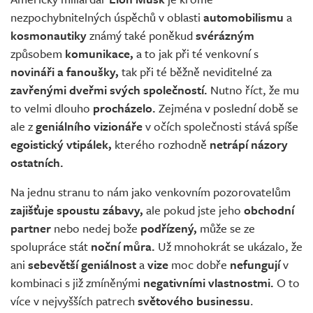
nezpochybnitelných úspěchů v oblasti
automobilismu
a
kosmonautiky
známý také poněkud
svérázným
způsobem
komunikace,
a to jak při té venkovní s
novináři a fanoušky,
tak při té běžně neviditelné za
zavřenými dveřmi svých společností.
Nutno říct, že mu
to velmi dlouho
procházelo.
Zejména v poslední době se
ale z
geniálního vizionáře
v očích společnosti stává spíše
egoistický vtipálek,
kterého rozhodně
netrápí názory
ostatních.
Na jednu stranu to nám jako venkovním pozorovatelům
zajišťuje spoustu zábavy,
ale pokud jste jeho
obchodní
partner
nebo nedej bože
podřízený,
může se ze
spolupráce stát
noční můra.
Už mnohokrát se ukázalo, že
ani
sebevětší geniálnost
a
vize
moc dobře
nefungují
v
kombinaci s již zmíněnými
negativními vlastnostmi.
O to
více v nejvyšších patrech
světového businessu
.