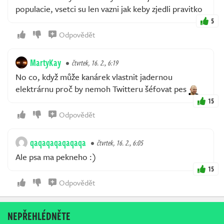
populacie, vsetci su len vazni jak keby zjedli pravitko
5
Odpovědět
MartyKay
čtvrtek, 16. 2., 6:19
No co, když může kanárek vlastnit jadernou
elektrárnu proč by nemoh Twitteru šéfovat pes
15
Odpovědět
qaqaqaqaqaqaqa
čtvrtek, 16. 2., 6:05
Ale psa ma pekneho :)
15
Odpovědět
NEPŘEHLÉDNĚTE