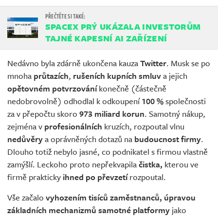
SPACEX PRÝ UKÁZALA INVESTORŮM
TAJNÉ KAPESNÍ AI ZAŘÍZENÍ
Nedávno byla zdárně ukončena kauza
Twitter
. Musk se po
mnoha
průtazích
,
rušeních kupních smluv
a jejich
opětovném potvrzování
konečně (částečně
nedobrovolně) odhodlal k odkoupení
100 %
společnosti
za v přepočtu skoro
973 miliard korun
. Samotný nákup,
zejména v
profesionálních
kruzích, rozpoutal vlnu
nedůvěry
a oprávněných dotazů na
budoucnost firmy
.
Dlouho totiž nebylo jasné, co podnikatel s firmou vlastně
zamýšlí. Leckoho proto nepřekvapila
čistka,
kterou ve
firmě prakticky
ihned po převzetí
rozpoutal.
Vše začalo
vyhozením tisíců zaměstnanců, úpravou
základních mechanizmů samotné platformy
jako