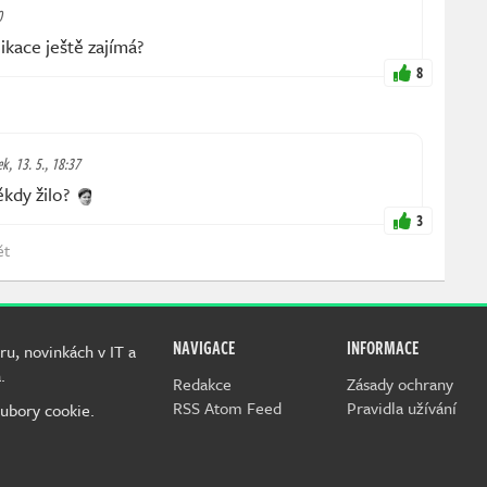
0
ikace ještě zajímá?
8
ek, 13. 5., 18:37
kdy žilo?
3
ět
NAVIGACE
INFORMACE
ru, novinkách v IT a
.
Redakce
Zásady ochrany
RSS Atom Feed
Pravidla užívání
ubory cookie.