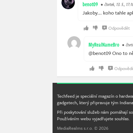
benot09
čtvrtek, 13. 5., 17:1
Jakoby... koho tahle apl
Odpovědět
MyRealNameBro
čtvrt
@benot09 Ono to ně
Odpověd
Techfeed je speciální magazín o hardwa
gadgetech, který připravuje tým Indiana
Při poskytování služeb nám pomáhají so
Používáním webu vyjadřujete souhlas.
MediaRealms s.r.o.
© 2026