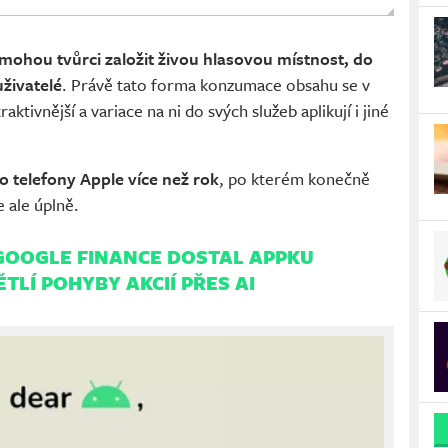
i mohou tvůrci založit živou hlasovou místnost, do
živatelé
. Právě tato forma konzumace obsahu se v
aktivnější a variace na ni do svých služeb aplikují i jiné
ro telefony Apple více než rok
, po kterém konečně
e ale úplně.
GOOGLE FINANCE DOSTAL APPKU
TLÍ POHYBY AKCIÍ PŘES AI