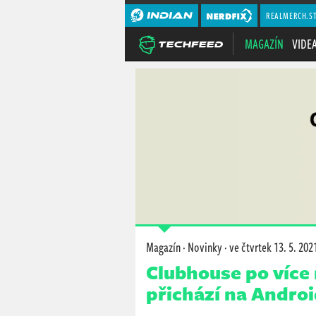
REALMERCH.S
MAGAZÍN
VIDE
Magazín
·
Novinky
·
ve čtvrtek
13. 5. 202
Clubhouse po více 
přichází na Andro