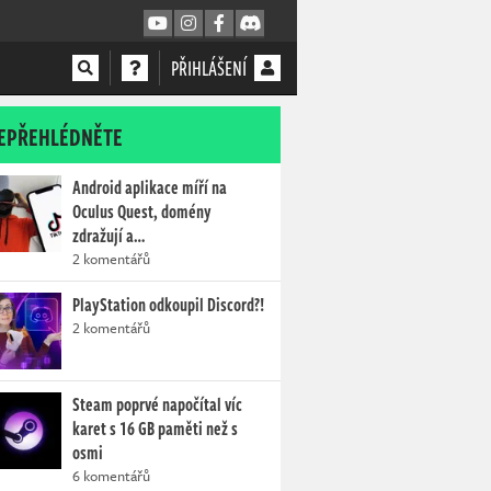
PŘIHLÁŠENÍ
EPŘEHLÉDNĚTE
Android aplikace míří na
Oculus Quest, domény
zdražují a…
2 komentářů
PlayStation odkoupil Discord?!
2 komentářů
Steam poprvé napočítal víc
karet s 16 GB paměti než s
osmi
6 komentářů