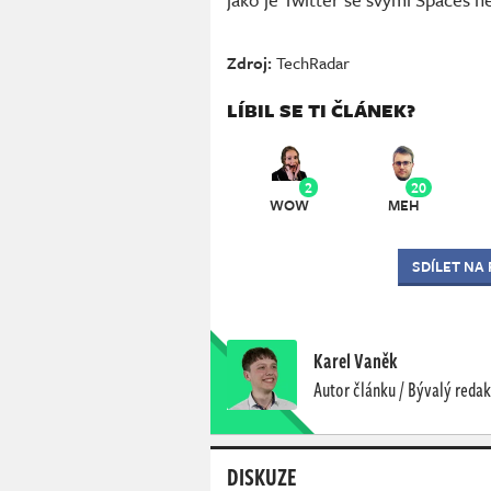
Zdroj:
TechRadar
LÍBIL SE TI ČLÁNEK?
2
20
WOW
MEH
SDÍLET NA
Karel Vaněk
Autor článku / Bývalý redak
DISKUZE