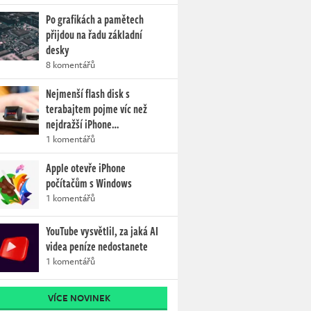
Po grafikách a pamětech
přijdou na řadu základní
desky
8 komentářů
Nejmenší flash disk s
terabajtem pojme víc než
nejdražší iPhone…
1 komentářů
Apple otevře iPhone
počítačům s Windows
1 komentářů
YouTube vysvětlil, za jaká AI
videa peníze nedostanete
1 komentářů
VÍCE NOVINEK