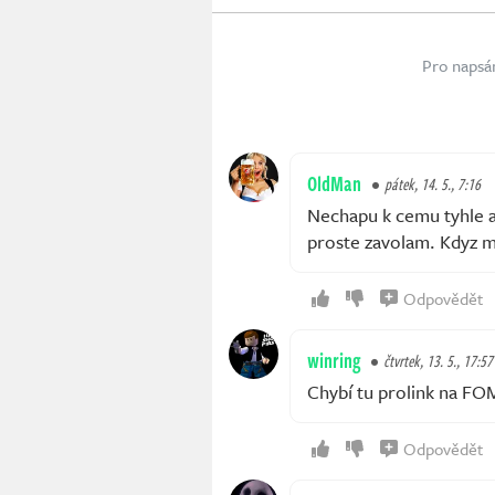
Pro napsá
OldMan
pátek, 14. 5., 7:16
Nechapu k cemu tyhle ap
proste zavolam. Kdyz m
Odpovědět
winring
čtvrtek, 13. 5., 17:57
Chybí tu prolink na FO
Odpovědět