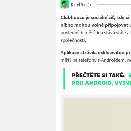
Karel Vaněk
Clubhouse je sociální síť, kde s
níž se mohou volně připojovat u
posledních měsících stává stále atr
společnosti.
Aplikace strávila exkluzivitou p
míří i na telefony s Androidem, n
PŘEČTĚTE SI TAKÉ:
PRO ANDROID, VYSVĚ