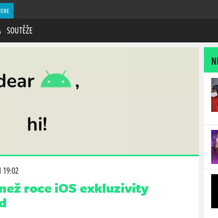
TORE
A
SOUTĚŽE
N
1 19:02
než roce iOS exkluzivity
id