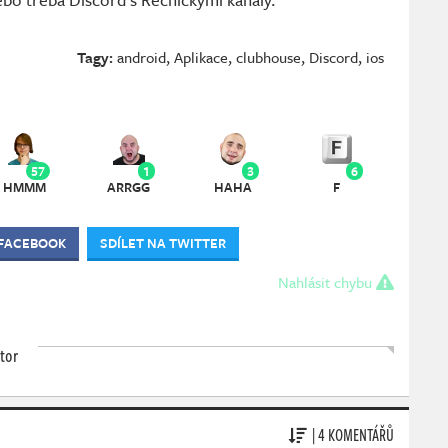
Tagy:
android
,
Aplikace
,
clubhouse
,
Discord
,
ios
57
1
3
6
HMMM
ARRGG
HAHA
F
 FACEBOOK
SDÍLET NA TWITTER
Nahlásit chybu
tor
| 4 KOMENTÁŘŮ