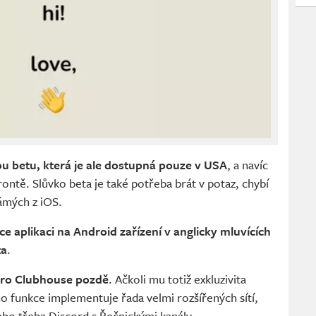
ou betu, která je ale dostupná pouze v USA
, a navíc
rontě. Slůvko beta je také potřeba brát v potaz, chybí
ámých z iOS.
 aplikaci na Android zařízení v anglicky mluvících
ta
.
 pro Clubhouse pozdě
. Ačkoli mu totiž exkluzivita
 funkce implementuje řada velmi rozšířených sítí,
ebo třeba Discord s Řečnickými kanály.