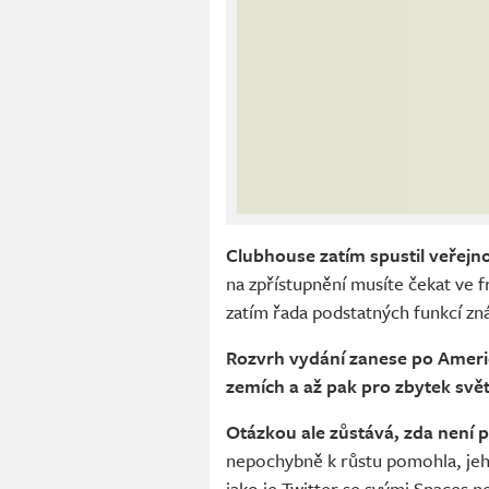
Clubhouse zatím spustil veřejn
na zpřístupnění musíte čekat ve f
zatím řada podstatných funkcí zn
Rozvrh vydání zanese po Americe
zemích a až pak pro zbytek svě
Otázkou ale zůstává, zda není
nepochybně k růstu pomohla, jeho
jako je Twitter se svými Spaces n