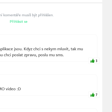
ní komentáře musíš být přihlášen.
Přihlásit se
likace jsou. Kdyz chci s nekym mluvit, tak mu
u chci poslat zpravu, poslu mu sms.
3
MO video :D
7