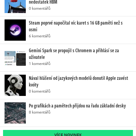
nedostatek HBM
0 komentářů
Steam poprvé napočítal víc karet s 16 GB paměti než s
osmi
6 komentářů
Gemini Spark se propojil s Chromem a přihlásí se za
uživatele
1 komentářů
Nával hlášení od jazykových modelů donutil Apple zavést
kvóty
0 komentářů
Po grafikách a pamětech přijdou na řadu základní desky
8 komentářů
VÍCE NOVINEK