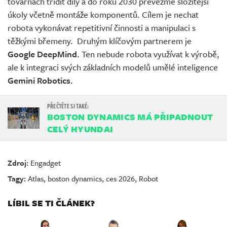
továrnách třídit díly a do roku 2030 převezme složitější
úkoly včetně montáže komponentů. Cílem je nechat
robota vykonávat repetitivní činnosti a manipulaci s
těžkými břemeny. Druhým klíčovým partnerem je
Google DeepMind
. Ten nebude robota využívat k výrobě,
ale k integraci svých základních modelů umělé inteligence
Gemini Robotics.
BOSTON DYNAMICS MÁ PŘIPADNOUT
CELÝ HYUNDAI
Zdroj:
Engadget
Tagy:
Atlas
,
boston dynamics
,
ces 2026
,
Robot
LÍBIL SE TI ČLÁNEK?