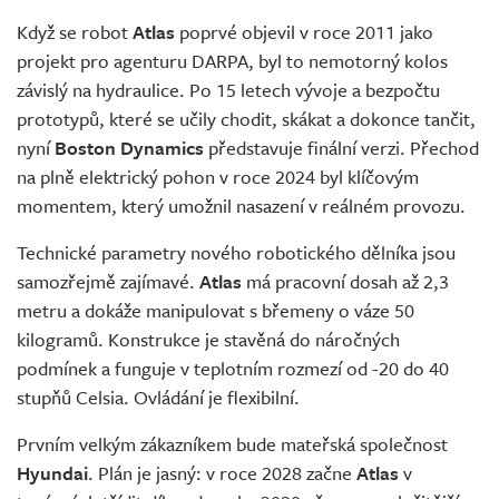
Když se robot
Atlas
poprvé objevil v roce 2011 jako
projekt pro agenturu DARPA, byl to nemotorný kolos
závislý na hydraulice. Po 15 letech vývoje a bezpočtu
prototypů, které se učily chodit, skákat a dokonce tančit,
nyní
Boston Dynamics
představuje finální verzi. Přechod
na plně elektrický pohon v roce 2024 byl klíčovým
momentem, který umožnil nasazení v reálném provozu.
Technické parametry nového robotického dělníka jsou
samozřejmě zajímavé.
Atlas
má pracovní dosah až 2,3
metru a dokáže manipulovat s břemeny o váze 50
kilogramů. Konstrukce je stavěná do náročných
podmínek a funguje v teplotním rozmezí od -20 do 40
stupňů Celsia. Ovládání je flexibilní.
Prvním velkým zákazníkem bude mateřská společnost
Hyundai
. Plán je jasný: v roce 2028 začne
Atlas
v