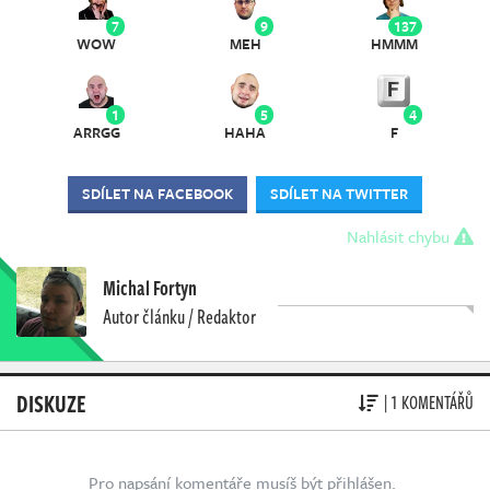
7
9
137
WOW
MEH
HMMM
1
5
4
ARRGG
HAHA
F
SDÍLET NA FACEBOOK
SDÍLET NA TWITTER
Nahlásit chybu
Michal Fortyn
Autor článku / Redaktor
DISKUZE
| 1 KOMENTÁŘŮ
Pro napsání komentáře musíš být přihlášen.