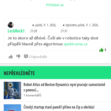
Přihlásit se
pátek, 9. 1. 2026,
Upraveno
pátek, 9. 1. 2026,
LockRock1
21:28
21:31
Je to skoro až děsivé. Češi ale v robotice taky dost
přispěli hlavně přes algoritmus
spektrumx.cz
3
Odpovědět
NEPŘEHLÉDNĚTE
Robot Atlas od Boston Dynamics nyní pracuje samostatně
s pomocí…
1 komentářů
Čínský startup staví paměť přímo na čip a obchází