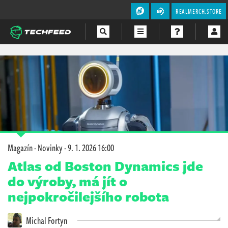
REALMERCH.STORE
Magazín
Videa
Soutěže
Magazín
·
Novinky
·
9. 1. 2026 16:00
Atlas od Boston Dynamics jde
do výroby, má jít o
nejpokročilejšího robota
Michal Fortyn