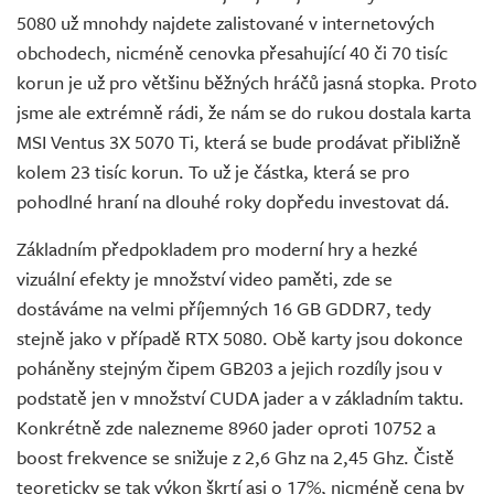
5080 už mnohdy najdete zalistované v internetových
obchodech, nicméně cenovka přesahující 40 či 70 tisíc
korun je už pro většinu běžných hráčů jasná stopka. Proto
jsme ale extrémně rádi, že nám se do rukou dostala karta
MSI Ventus 3X 5070 Ti, která se bude prodávat přibližně
kolem 23 tisíc korun. To už je částka, která se pro
pohodlné hraní na dlouhé roky dopředu investovat dá.
Základním předpokladem pro moderní hry a hezké
vizuální efekty je množství video paměti, zde se
dostáváme na velmi příjemných 16 GB GDDR7, tedy
stejně jako v případě RTX 5080. Obě karty jsou dokonce
poháněny stejným čipem GB203 a jejich rozdíly jsou v
podstatě jen v množství CUDA jader a v základním taktu.
Konkrétně zde nalezneme 8960 jader oproti 10752 a
boost frekvence se snižuje z 2,6 Ghz na 2,45 Ghz. Čistě
teoreticky se tak výkon škrtí asi o 17%, nicméně cena by