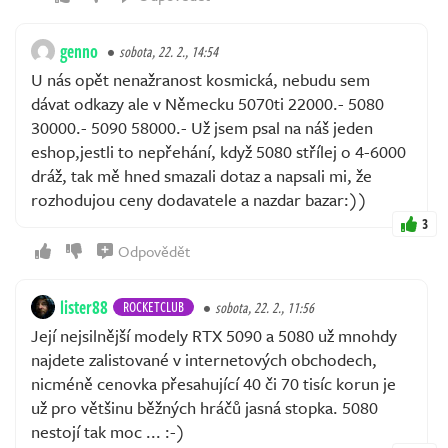
genno
sobota, 22. 2., 14:54
U nás opět nenažranost kosmická, nebudu sem
dávat odkazy ale v Německu 5070ti 22000.- 5080
30000.- 5090 58000.- Už jsem psal na náš jeden
eshop,jestli to nepřehání, když 5080 střílej o 4-6000
dráž, tak mě hned smazali dotaz a napsali mi, že
rozhodujou ceny dodavatele a nazdar bazar:))
3
Odpovědět
lister88
ROCKETCLUB
sobota, 22. 2., 11:56
Její nejsilnější modely RTX 5090 a 5080 už mnohdy
najdete zalistované v internetových obchodech,
nicméně cenovka přesahující 40 či 70 tisíc korun je
už pro většinu běžných hráčů jasná stopka. 5080
nestojí tak moc ... :-)