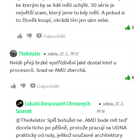
ke kterým by se lidé měli uchýlit. 50 série je
největší scam, který jsme tu kdy měli. A pokud si
to člověk koupí, okrádá tím jen sám sebe.
2
Odpovědět
TheAviator
sobota, 22. 2., 19:12
Nvidii přeji brzké vystřízlivění jaké dostal Intel u
procesorů. Snad se AMD zberchá.
4
Odpovědět
Lokalni-Dorucovatel-Citronovych-
sobota, 22. 2.,
Susenek
19:16
@TheAviator Spíš bohužel ne. AMD bude mít teď
docela ticho po pěšině, protože pracují na UDNA
prakticky od nuly, jelikož současné architektury