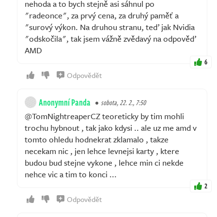
nehoda a to bych stejně asi sáhnul po
"radeonce", za prvý cena, za druhý paměť a
"surový výkon. Na druhou stranu, teď jak Nvidia
"odskočila", tak jsem vážně zvědavý na odpověď
AMD
6
Odpovědět
Anonymní Panda
sobota, 22. 2., 7:50
@TomNightreaperCZ teoreticky by tim mohli
trochu hybnout , tak jako kdysi .. ale uz me amd v
tomto ohledu hodnekrat zklamalo , takze
necekam nic , jen lehce levnejsi karty , ktere
budou bud stejne vykone , lehce min ci nekde
nehce vic a tim to konci ...
2
Odpovědět