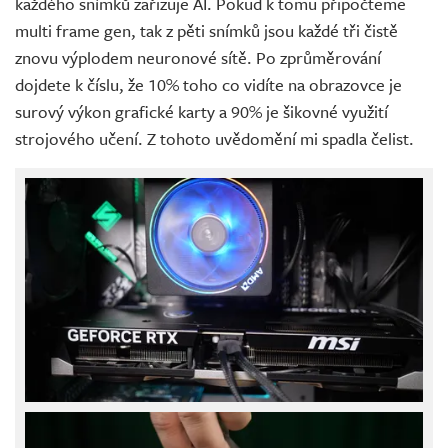
každého snímků zařizuje AI. Pokud k tomu připočteme
multi frame gen, tak z pěti snímků jsou každé tři čistě
znovu výplodem neuronové sítě. Po zprůměrování
dojdete k číslu, že 10% toho co vidíte na obrazovce je
surový výkon grafické karty a 90% je šikovné využití
strojového učení. Z tohoto uvědomění mi spadla čelist.