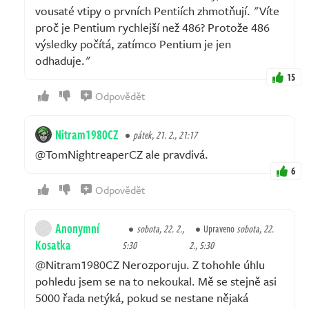
vousaté vtipy o prvních Pentiích zhmotňují. "Víte
proč je Pentium rychlejší než 486? Protože 486
výsledky počítá, zatímco Pentium je jen
odhaduje."
15
Odpovědět
Nitram1980CZ
pátek, 21. 2., 21:17
@TomNightreaperCZ ale pravdivá.
6
Odpovědět
Anonymní
sobota, 22. 2.,
Upraveno
sobota, 22.
Kosatka
5:30
2., 5:30
@Nitram1980CZ Nerozporuju. Z tohohle úhlu
pohledu jsem se na to nekoukal. Mě se stejně asi
5000 řada netýká, pokud se nestane nějaká