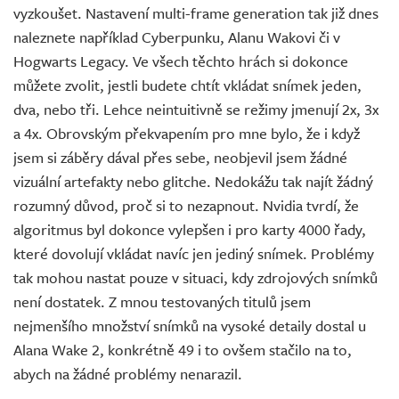
vyzkoušet. Nastavení multi-frame generation tak již dnes
naleznete například Cyberpunku, Alanu Wakovi či v
Hogwarts Legacy. Ve všech těchto hrách si dokonce
můžete zvolit, jestli budete chtít vkládat snímek jeden,
dva, nebo tři. Lehce neintuitivně se režimy jmenují 2x, 3x
a 4x. Obrovským překvapením pro mne bylo, že i když
jsem si záběry dával přes sebe, neobjevil jsem žádné
vizuální artefakty nebo glitche. Nedokážu tak najít žádný
rozumný důvod, proč si to nezapnout. Nvidia tvrdí, že
algoritmus byl dokonce vylepšen i pro karty 4000 řady,
které dovolují vkládat navíc jen jediný snímek. Problémy
tak mohou nastat pouze v situaci, kdy zdrojových snímků
není dostatek. Z mnou testovaných titulů jsem
nejmenšího množství snímků na vysoké detaily dostal u
Alana Wake 2, konkrétně 49 i to ovšem stačilo na to,
abych na žádné problémy nenarazil.