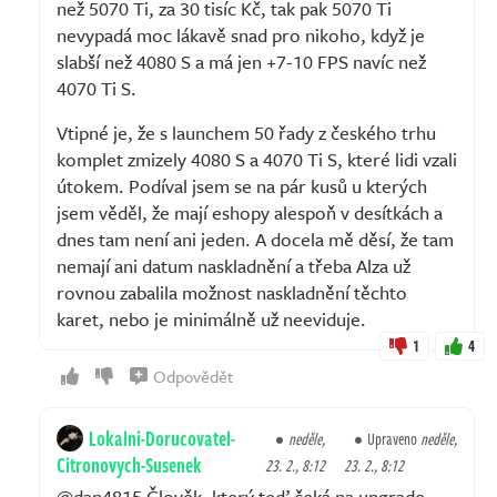
než 5070 Ti, za 30 tisíc Kč, tak pak 5070 Ti
nevypadá moc lákavě snad pro nikoho, když je
slabší než 4080 S a má jen +7-10 FPS navíc než
4070 Ti S.
Vtipné je, že s launchem 50 řady z českého trhu
komplet zmizely 4080 S a 4070 Ti S, které lidi vzali
útokem. Podíval jsem se na pár kusů u kterých
jsem věděl, že mají eshopy alespoň v desítkách a
dnes tam není ani jeden. A docela mě děsí, že tam
nemají ani datum naskladnění a třeba Alza už
rovnou zabalila možnost naskladnění těchto
karet, nebo je minimálně už neeviduje.
1
4
Odpovědět
Lokalni-Dorucovatel-
neděle,
Upraveno
neděle,
Citronovych-Susenek
23. 2., 8:12
23. 2., 8:12
@dan4815 Člověk, který teď čeká na upgrade,