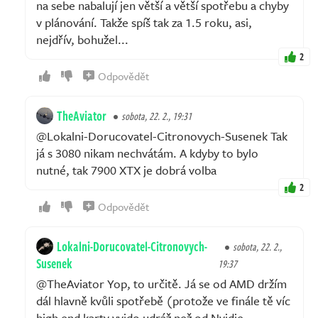
na sebe nabalují jen větší a větší spotřebu a chyby
v plánování. Takže spíš tak za 1.5 roku, asi,
nejdřív, bohužel...
2
Odpovědět
TheAviator
sobota, 22. 2., 19:31
@Lokalni-Dorucovatel-Citronovych-Susenek Tak
já s 3080 nikam nechvátám. A kdyby to bylo
nutné, tak 7900 XTX je dobrá volba
2
Odpovědět
Lokalni-Dorucovatel-Citronovych-
sobota, 22. 2.,
Susenek
19:37
@TheAviator Yop, to určitě. Já se od AMD držím
dál hlavně kvůli spotřebě (protože ve finále tě víc
high end karty vyjdo udráž než od Nvidie,