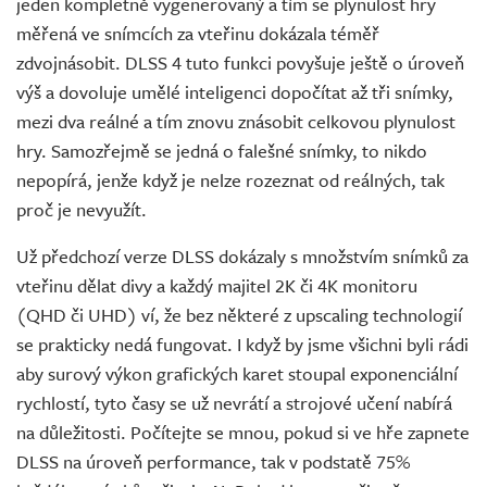
jeden kompletně vygenerovaný a tím se plynulost hry
měřená ve snímcích za vteřinu dokázala téměř
zdvojnásobit. DLSS 4 tuto funkci povyšuje ještě o úroveň
výš a dovoluje umělé inteligenci dopočítat až tři snímky,
mezi dva reálné a tím znovu znásobit celkovou plynulost
hry. Samozřejmě se jedná o falešné snímky, to nikdo
nepopírá, jenže když je nelze rozeznat od reálných, tak
proč je nevyužít.
Už předchozí verze DLSS dokázaly s množstvím snímků za
vteřinu dělat divy a každý majitel 2K či 4K monitoru
(QHD či UHD) ví, že bez některé z upscaling technologií
se prakticky nedá fungovat. I když by jsme všichni byli rádi
aby surový výkon grafických karet stoupal exponenciální
rychlostí, tyto časy se už nevrátí a strojové učení nabírá
na důležitosti. Počítejte se mnou, pokud si ve hře zapnete
DLSS na úroveň performance, tak v podstatě 75%