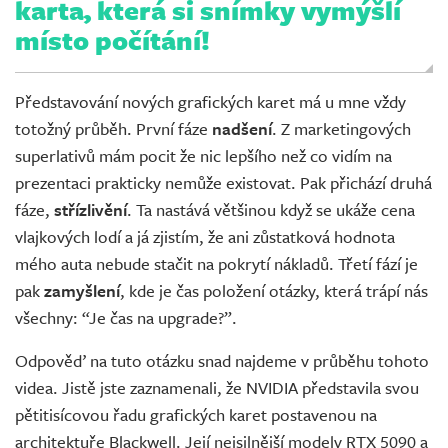
karta, která si snímky vymýšlí
místo počítání!
Představování nových grafických karet má u mne vždy
totožný průběh. První fáze
nadšení
. Z marketingových
superlativů mám pocit že nic lepšího než co vidím na
prezentaci prakticky nemůže existovat. Pak přichází druhá
fáze,
střízlivění
. Ta nastává většinou když se ukáže cena
vlajkových lodí a já zjistím, že ani zůstatková hodnota
mého auta nebude stačit na pokrytí nákladů. Třetí fází je
pak
zamyšlení
, kde je čas položení otázky, která trápí nás
všechny: “Je čas na upgrade?”.
Odpověď na tuto otázku snad najdeme v průběhu tohoto
videa. Jistě jste zaznamenali, že NVIDIA představila svou
pětitisícovou řadu grafických karet postavenou na
architektuře Blackwell. Její nejsilnější modely RTX 5090 a