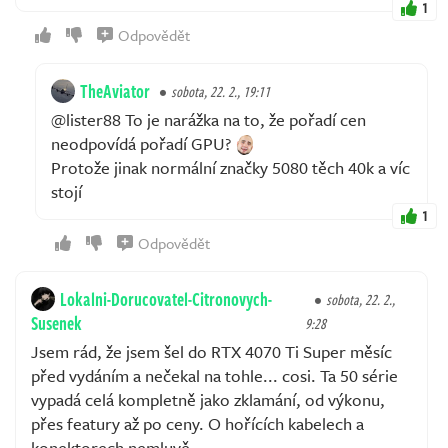
1
Odpovědět
TheAviator
sobota, 22. 2., 19:11
@lister88 To je narážka na to, že pořadí cen
neodpovídá pořadí GPU?
Protože jinak normální značky 5080 těch 40k a víc
stojí
1
Odpovědět
Lokalni-Dorucovatel-Citronovych-
sobota, 22. 2.,
Susenek
9:28
Jsem rád, že jsem šel do RTX 4070 Ti Super měsíc
před vydáním a nečekal na tohle... cosi. Ta 50 série
vypadá celá kompletně jako zklamání, od výkonu,
přes featury až po ceny. O hořících kabelech a
konektorech nemluvě.