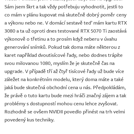
Sám jsem škrt a tak vždy potřebuju vyhodnotit, jestli to
co mám v plánu kupovat má skutečně dobrý poměr ceny
a výkonu nebo ne. V domácí sestavě teď mám kartu RTX
3080 a ta už oproti dnes testované RTX 5070 Ti zaostává
výkonově o třetinu a to prosím když neberu v úvahu
generování snímků. Pokud tak doma máte některou z
karet například dvoutisícové řady, nebo dodnes trápíte
svou milovanou 1080, myslím že je skutečně čas na
upgrade. V případě tří až čtyř tisícové řady už bude více
záležet na konkrétním modelu, který doma máte a také
jaká bude skutečná obchodní cena u nás. Předpokládám,
že právě o tuto kartu bude mezi hráči značný zájem a tak
problémy s dostupností mohou cenu lehce zvyšovat.
Rozhodně se ovšem NVIDII povedlo přinést na trh velmi
povedený kus techniky.