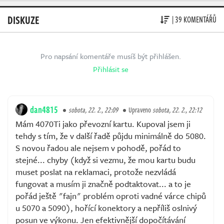
DISKUZE
| 39 KOMENTÁŘŮ
Pro napsání komentáře musíš být přihlášen.
Přihlásit se
dan4815
sobota, 22. 2., 22:09
Upraveno
sobota, 22. 2., 22:12
Mám 4070Ti jako převozní kartu. Kupoval jsem ji
tehdy s tím, že v další řadě půjdu minimálně do 5080.
S novou řadou ale nejsem v pohodě, pořád to
stejné... chyby (když si vezmu, že mou kartu budu
muset poslat na reklamaci, protože nezvládá
fungovat a musím ji značně podtaktovat... a to je
pořád ještě "fajn" problém oproti vadné várce chipů
u 5070 a 5090), hořící konektory a nepříliš oslnivý
posun ve výkonu. Jen efektivnější dopočítávání