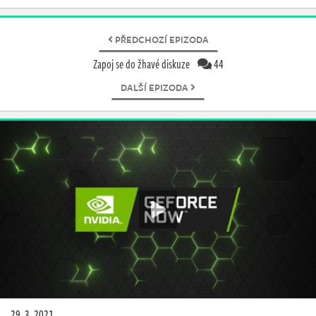
PŘEDCHOZÍ EPIZODA
Zapoj se do žhavé diskuze
44
DALŠÍ EPIZODA
29. 3. 2021