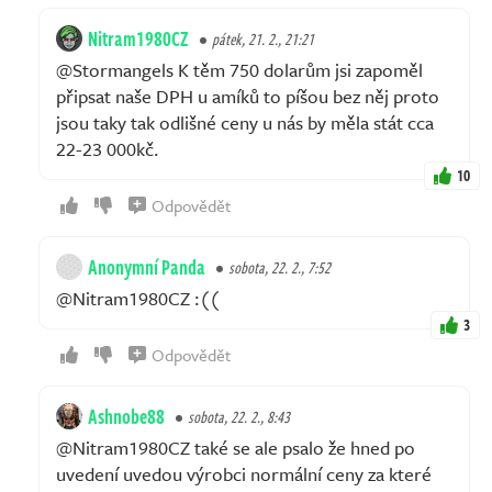
Nitram1980CZ
pátek, 21. 2., 21:21
@Stormangels K těm 750 dolarům jsi zapoměl
připsat naše DPH u amíků to píšou bez něj proto
jsou taky tak odlišné ceny u nás by měla stát cca
22-23 000kč.
10
Odpovědět
Anonymní Panda
sobota, 22. 2., 7:52
@Nitram1980CZ :((
3
Odpovědět
Ashnobe88
sobota, 22. 2., 8:43
@Nitram1980CZ také se ale psalo že hned po
uvedení uvedou výrobci normální ceny za které