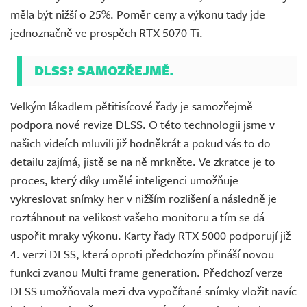
měla být nižší o 25%. Poměr ceny a výkonu tady jde
jednoznačně ve prospěch RTX 5070 Ti.
DLSS? SAMOZŘEJMĚ.
Velkým lákadlem pětitisícové řady je samozřejmě
podpora nové revize DLSS. O této technologii jsme v
našich videích mluvili již hodněkrát a pokud vás to do
detailu zajímá, jistě se na ně mrkněte. Ve zkratce je to
proces, který díky umělé inteligenci umožňuje
vykreslovat snímky her v nižším rozlišení a následně je
roztáhnout na velikost vašeho monitoru a tím se dá
uspořit mraky výkonu. Karty řady RTX 5000 podporují již
4. verzi DLSS, která oproti předchozím přináší novou
funkci zvanou Multi frame generation. Předchozí verze
DLSS umožňovala mezi dva vypočítané snímky vložit navíc