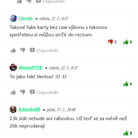
Odpovědět
Lincoln
sobota, 22. 2., 4:37
Takové fake karty bez raw výkonu s takovou
spotřebou si můžou strčit do rectum.
2
6
Odpovědět
deusvult128
sobota, 22. 2., 0:37
To jako fakt Ventus? :D :D
6
Odpovědět
Ashnobe88
pátek, 21. 2., 20:40
23k stát nebude ani náhodou. Už teď se za méně než
26k neprodavaji
8