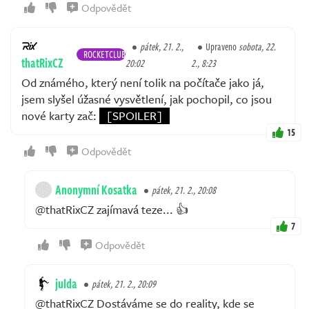
Odpovědět
pátek, 21. 2.,
Upraveno
sobota, 22.
ROCKETCLUB
thatRixCZ
20:02
2., 8:23
Od známého, který není tolik na počítače jako já,
jsem slyšel úžasné vysvětlení, jak pochopil, co jsou
nové karty zač:
[SPOILER]
15
Odpovědět
Anonymní Kosatka
pátek, 21. 2., 20:08
@thatRixCZ zajímavá teze... 👍
7
Odpovědět
julda
pátek, 21. 2., 20:09
@thatRixCZ Dostáváme se do reality, kde se