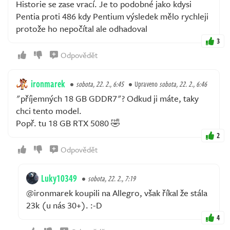
Historie se zase vrací. Je to podobné jako kdysi
Pentia proti 486 kdy Pentium výsledek mělo rychleji
protože ho nepočítal ale odhadoval
3
Odpovědět
ironmarek
sobota, 22. 2., 6:45
Upraveno
sobota, 22. 2., 6:46
"příjemných 18 GB GDDR7"? Odkud ji máte, taky
chci tento model.
Popř. tu 18 GB RTX 5080 🤣
2
Odpovědět
Luky10349
sobota, 22. 2., 7:19
@ironmarek koupili na Allegro, však říkal že stála
23k (u nás 30+). :-D
4