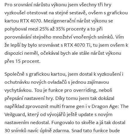
Pro srovnání nárůstu výkonu jsem všechny tři hry
vyzkoušel otestovat na stejné sestavě, ovšem s grafickou
kartou RTX 4070. Mezigenerační nárůst výkonu se
pohyboval mezi 25% až 35% procenty a to při
porovnávání stejného množství vnořených snímků. Vím
že lepší by bylo srovnávat s RTX 4070 Ti, tu jsem ovšem k
dispozici neměl, očekával bych ale stále nárůst výkonu
přes 15 procent.
Společně s grafickou kartou, jsem dostal k vyzkoušení i
ochutnávku nových ovladačů s jednou zajímavou
vychytávkou. Tou je funkce pro overriding, neboli
přepsání nastavení hry. Díky tomu jsem tak dokázal
například zprovoznit multi frame gen i v Dragon Age: The
Veilguard, který od vývojářů ještě update s novým
nastavením nedostal. Fungovalo to skvěle a já tak dostal
30 snímků navíc úplně zdarma. Snad tato funkce bude