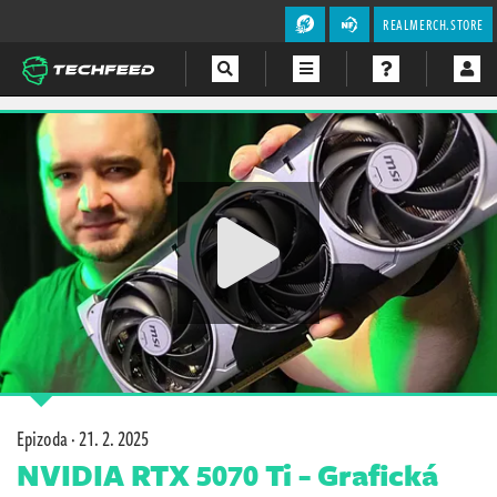
REALMERCH.STORE
Magazín
Videa
Soutěže
Epizoda ·
21. 2. 2025
NVIDIA RTX 5070 Ti - Grafická