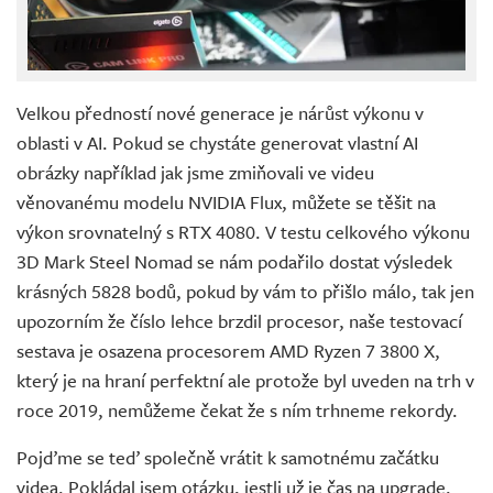
Velkou předností nové generace je nárůst výkonu v
oblasti v AI. Pokud se chystáte generovat vlastní AI
obrázky například jak jsme zmiňovali ve videu
věnovanému modelu NVIDIA Flux, můžete se těšit na
výkon srovnatelný s RTX 4080. V testu celkového výkonu
3D Mark Steel Nomad se nám podařilo dostat výsledek
krásných 5828 bodů, pokud by vám to přišlo málo, tak jen
upozorním že číslo lehce brzdil procesor, naše testovací
sestava je osazena procesorem AMD Ryzen 7 3800 X,
který je na hraní perfektní ale protože byl uveden na trh v
roce 2019, nemůžeme čekat že s ním trhneme rekordy.
Pojďme se teď společně vrátit k samotnému začátku
videa. Pokládal jsem otázku, jestli už je čas na upgrade.