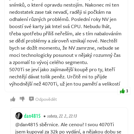
snímků, o které opravdu nestojím. Nakonec mi ten
nedostatek zase tak nevadí, raději si počkám na
odhalení různých problémů. Poslední roky NV jen
boostí své karty jak Intel svá CPU. Nebudu lhát,
třeba spotřebu příliš neřeším, ale s tím nabalováním
se dědí problémy a zároveň vznikají nové. Nechtěl
bych se dožít momentu, že NV zamrzne, nebude se
moci technologicky posunout v nějaký rozumný čas
a zpomalí to vývoj celého segmentu.
5070Ti se jeví jako zajímavější koupě pro ty, kteří
nechtějí dávat tolik peněz. Určitě mi to přijde
výhodnější než 4070Ti, už jen tou pamětí a velikostí
3
Odpovědět
dan4815
sobota, 22. 2., 22:13
@dan4815 sběrnice. Ale cenou? I svou 4070Ti
jsem kupoval za 32k po vydání, a nějakou dobu se