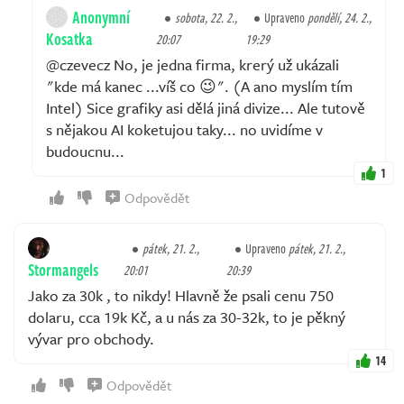
Anonymní
sobota, 22. 2.,
Upraveno
pondělí, 24. 2.,
Kosatka
20:07
19:29
@czevecz No, je jedna firma, krerý už ukázali
"kde má kanec ...víš co 😉". (A ano myslím tím
Intel) Sice grafiky asi dělá jiná divize... Ale tutově
s nějakou AI koketujou taky... no uvidíme v
budoucnu...
1
Odpovědět
pátek, 21. 2.,
Upraveno
pátek, 21. 2.,
Stormangels
20:01
20:39
Jako za 30k , to nikdy! Hlavně že psali cenu 750
dolaru, cca 19k Kč, a u nás za 30-32k, to je pěkný
vývar pro obchody.
14
Odpovědět