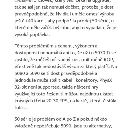
tak se asi jen tak nemusí dočkat, protože je dost
pravděpodobné, že Nvidia i uměle omezí výrobu
ještě i 40 karet, aby podpořila prodej 50 série, u
které uměle zařízla výrobu, aby to vypadalo, že je
vysoká poptávka.
Těmto problémům s cenami, výkonem a
dostupností nepomáhá ani to, že už i u 5070 Ti se
zjistilo, že můžeš mít vadný kus a mít méně ROP,
efektivně tak nedostáváš výkon za který platíš. Na
5080 a 5090 se ti dost pravděpodobně a
jednoduše může spálit kabel i konektory. PhysX
32-bit není supported, takže některé hry
využívající toto řešení ti můžou najednou ukázat
krásných třeba 20-30 FPS, na kartě, která tě stála
tolik...
50 série je problém od A po Z a pokud někdo
vyloženě nepotřebuje 5090, jsou tu alternativy,