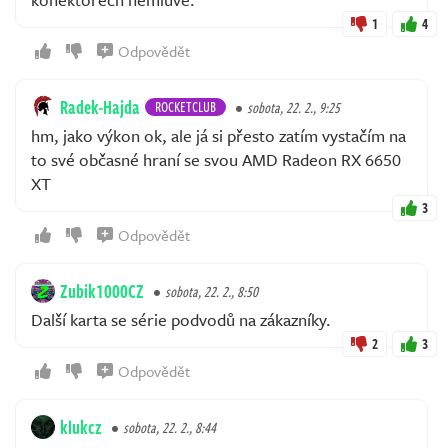
1
4
Odpovědět
Radek-Hajda
ROCKETCLUB
sobota, 22. 2., 9:25
hm, jako výkon ok, ale já si přesto zatím vystačím na
to své občasné hraní se svou AMD Radeon RX 6650
XT
3
Odpovědět
Zubik1000CZ
sobota, 22. 2., 8:50
Další karta se série podvodů na zákazníky.
2
3
Odpovědět
klukcz
sobota, 22. 2., 8:44