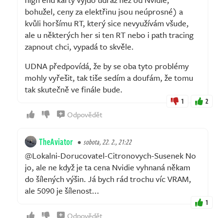
bohužel, ceny za elektřinu jsou neúprosné) a
kvůli horšímu RT, který sice nevyužívám všude,
ale u některých her si ten RT nebo i path tracing
zapnout chci, vypadá to skvěle.
UDNA předpovídá, že by se oba tyto problémy
mohly vyřešit, tak tiše sedím a doufám, že tomu
tak skutečně ve finále bude.
1
2
Odpovědět
TheAviator
sobota, 22. 2., 21:22
@Lokalni-Dorucovatel-Citronovych-Susenek No
jo, ale ne když je ta cena Nvidie vyhnaná někam
do šílených výšin. Já bych rád trochu víc VRAM,
ale 5090 je šílenost...
1
Odpovědět