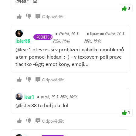
@lear1 💩
3
Odpovědět
čtvrtek, 14. 5.
Upraveno
čtvrtek, 14. 5.
ROCKETCLUB
lister88
2026, 19:46
2026, 19:46
@lear1 otevres si v prohlizeci nabidku emotikonů
a tam pomoci hledani :-) - v textovem poli prave
tlacitko -&gt; emotikony, emoji...
Odpovědět
lear1
pátek, 15. 5. 2026, 16:36
@lister88 to bol joke lol
1
Odpovědět