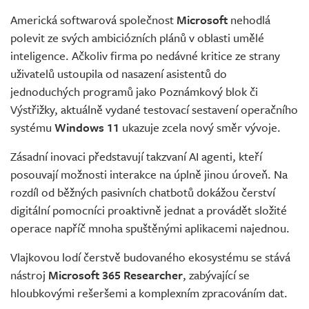
Americká softwarová společnost
Microsoft
nehodlá
polevit ze svých ambiciózních plánů v oblasti umělé
inteligence. Ačkoliv firma po nedávné kritice ze strany
uživatelů ustoupila od nasazení asistentů do
jednoduchých programů jako Poznámkový blok či
Výstřižky, aktuálně vydané testovací sestavení operačního
systému
Windows 11
ukazuje zcela nový směr vývoje.
Zásadní inovaci představují takzvaní AI agenti, kteří
posouvají možnosti interakce na úplně jinou úroveň. Na
rozdíl od běžných pasivních chatbotů dokážou čerství
digitální pomocníci proaktivně jednat a provádět složité
operace napříč mnoha spuštěnými aplikacemi najednou.
Vlajkovou lodí čerstvě budovaného ekosystému se stává
nástroj
Microsoft 365 Researcher
, zabývající se
hloubkovými rešeršemi a komplexním zpracováním dat.