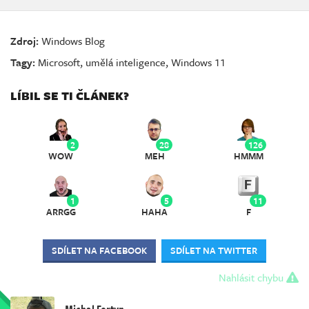
Zdroj:
Windows Blog
Tagy:
Microsoft
,
umělá inteligence
,
Windows 11
LÍBIL SE TI ČLÁNEK?
2
28
126
WOW
MEH
HMMM
1
5
11
ARRGG
HAHA
F
SDÍLET NA FACEBOOK
SDÍLET NA TWITTER
Nahlásit chybu