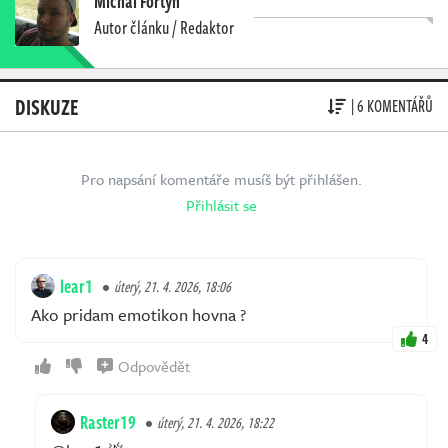
Michal Fortyn
Autor článku / Redaktor
DISKUZE
| 6 KOMENTÁŘŮ
Pro napsání komentáře musíš být přihlášen.
Přihlásit se
lear1
úterý, 21. 4. 2026, 18:06
Ako pridam emotikon hovna ?
4
Odpovědět
Raster19
úterý, 21. 4. 2026, 18:22