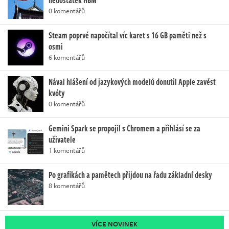
0 komentářů
Steam poprvé napočítal víc karet s 16 GB paměti než s
osmi
6 komentářů
Nával hlášení od jazykových modelů donutil Apple zavést
kvóty
0 komentářů
Gemini Spark se propojil s Chromem a přihlásí se za
uživatele
1 komentářů
Po grafikách a pamětech přijdou na řadu základní desky
8 komentářů
VÍCE NOVINEK