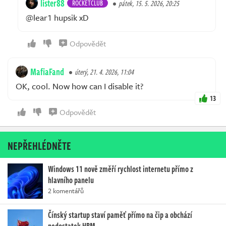
lister88
ROCKETCLUB
pátek, 15. 5. 2026, 20:25
@lear1 hupsik xD
Odpovědět
MafiaFand
úterý, 21. 4. 2026, 11:04
OK, cool. Now how can I disable it?
13
Odpovědět
NEPŘEHLÉDNĚTE
Windows 11 nově změří rychlost internetu přímo z
hlavního panelu
2 komentářů
Čínský startup staví paměť přímo na čip a obchází
nedostatek HBM