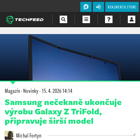
REALMERCH.STORE
Magazín
Videa
Soutěže
Magazín
·
Novinky
·
15. 4. 2026 14:14
Samsung nečekaně ukončuje
výrobu Galaxy Z TriFold,
připravuje širší model
Michal Fortyn