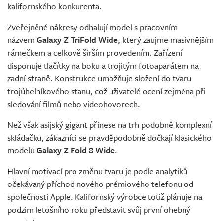
kalifornského konkurenta.
Zveřejněné nákresy odhalují model s pracovním
názvem
Galaxy Z TriFold Wide
, který zaujme masivnějším
rámečkem a celkově širším provedením. Zařízení
disponuje tlačítky na boku a trojitým fotoaparátem na
zadní straně. Konstrukce umožňuje složení do tvaru
trojúhelníkového stanu, což uživatelé ocení zejména při
sledování filmů nebo videohovorech.
Než však asijský gigant přinese na trh podobně komplexní
skládačku, zákazníci se pravděpodobně dočkají klasického
modelu
Galaxy Z Fold 8 Wide
.
Hlavní motivací pro změnu tvaru je podle analytiků
očekávaný příchod nového prémiového telefonu od
společnosti Apple. Kalifornský výrobce totiž plánuje na
podzim letošního roku představit svůj první ohebný