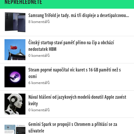
NEPŘEHLÉDNĚTE
Samsung TriFold je tady. má tři displeje a desetipalcovou…
8 komentářů
Čínský startup staví paměť přímo na čip a obchází
nedostatek HBM
0 komentářů
Steam poprvé napočítal víc karet s 16 GB paměti než s
osmi
6 komentářů
Nával hlášení od jazykových modelů donutil Apple zavést
kvóty
0 komentářů
Gemini Spark se propojil s Chromem a přihlásí se za
uživatele