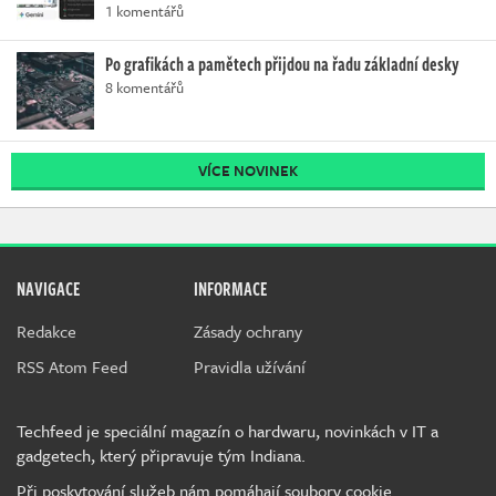
1 komentářů
Po grafikách a pamětech přijdou na řadu základní desky
8 komentářů
VÍCE NOVINEK
NAVIGACE
INFORMACE
Redakce
Zásady ochrany
RSS Atom Feed
Pravidla užívání
Techfeed je speciální magazín o hardwaru, novinkách v IT a
gadgetech, který připravuje tým Indiana.
Při poskytování služeb nám pomáhají soubory cookie.