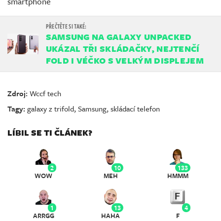
smartphone
SAMSUNG NA GALAXY UNPACKED
UKÁZAL TŘI SKLÁDAČKY, NEJTENČÍ
FOLD I VÉČKO S VELKÝM DISPLEJEM
Zdroj:
Wccf tech
Tagy:
galaxy z trifold
,
Samsung
,
skládací telefon
LÍBIL SE TI ČLÁNEK?
2
10
133
WOW
MEH
HMMM
1
13
4
ARRGG
HAHA
F