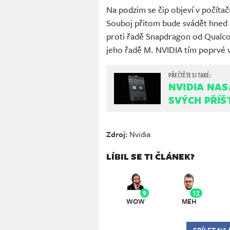
Na podzim se čip objeví v počíta
Souboj přitom bude svádět hned 
proti řadě Snapdragon od Qualco
jeho řadě M. NVIDIA tím poprvé 
NVIDIA NAS
SVÝCH PŘÍŠ
Zdroj:
Nvidia
LÍBIL SE TI ČLÁNEK?
9
12
WOW
MEH
SDÍLET NA