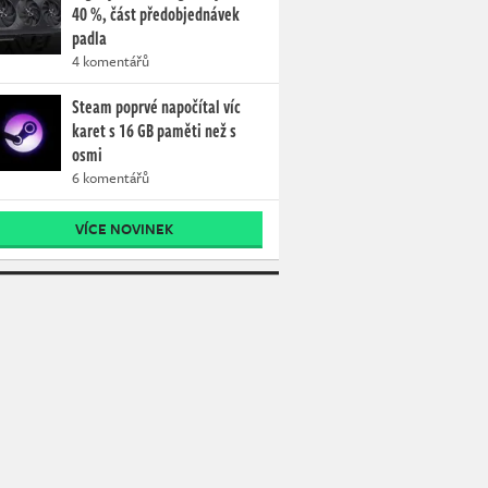
40 %, část předobjednávek
padla
4 komentářů
Steam poprvé napočítal víc
karet s 16 GB paměti než s
osmi
6 komentářů
VÍCE NOVINEK