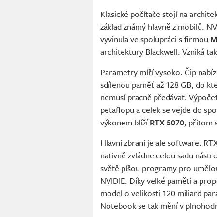
Klasické počítače stojí na archit
základ známý hlavně z mobilů. NVI
vyvinula ve spolupráci s firmou
M
architektury Blackwell. Vzniká ta
Parametry míří vysoko. Čip nabízí
sdílenou paměť až 128 GB, do kter
nemusí pracně předávat. Výpočet
petaflopu a celek se vejde do sp
výkonem blíží
RTX 5070
, přitom
Hlavní zbraní je ale software. R
nativně zvládne celou sadu nástr
světě píšou programy pro umělou 
NVIDIE. Díky velké paměti a prop
model o velikosti 120 miliard pa
Notebook se tak mění v plnohodn