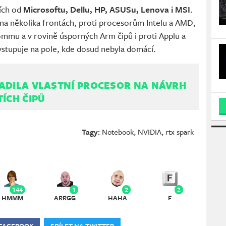
čích od
Microsoftu, Dellu, HP, ASUSu, Lenova i MSI
.
na několika frontách, proti procesorům Intelu a AMD,
mmu a v rovině úsporných Arm čipů i proti Applu a
vstupuje na pole, kde dosud nebyla domácí.
ADILA VLASTNÍ PROCESOR NA NÁVRH
TÍCH ČIPŮ
Tagy:
Notebook
,
NVIDIA
,
rtx spark
144
1
2
2
HMMM
ARRGG
HAHA
F
 FACEBOOK
SDÍLET NA TWITTER