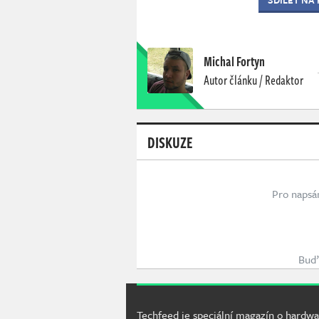
Michal Fortyn
Autor článku / Redaktor
DISKUZE
Pro napsá
Buď 
Techfeed je speciální magazín o hardwa