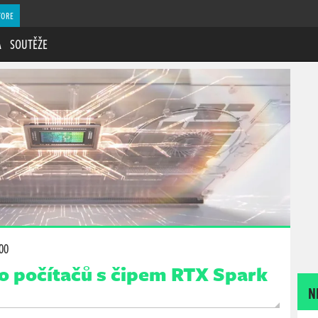
TORE
A
SOUTĚŽE
:00
o počítačů s čipem RTX Spark
N