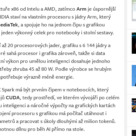
ektuře x86 od Intelu a AMD, zatímco
Arm
je úspornější
DIA staví na vlastním procesoru s jádry Arm, který
ediaTek
, a spojuje ho na jednom čipu s grafikou
k jeden výkonný celek pro notebooky i stolní sestavy.
 až 20 procesorových jader, grafiku s 6 144 jádry a
é sahá procesor i grafika zároveň, takže si data
ní výkon pro umělou inteligenci dosahuje jednoho
otřeby zhruba 45 až 80 W. Podle výrobce se hrubým
 spotřebuje výrazně méně energie.
TX Spark má být prvním čipem v noteboocích, který
ojů
CUDA
, tedy prostředí, ve kterém vývojáři po celém
inteligenci a náročné výpočty na grafických kartách
ojení procesoru s grafikou má počítač utáhnout i
rametrů a pracovat s úkoly dlouhými až milion tokenů.
otnou dílnu pro běh AI přímo na stole.