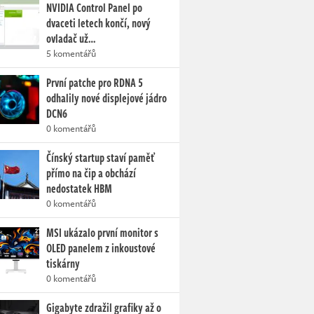
NVIDIA Control Panel po
dvaceti letech končí, nový
ovladač už…
5 komentářů
První patche pro RDNA 5
odhalily nové displejové jádro
DCN6
0 komentářů
Čínský startup staví paměť
přímo na čip a obchází
nedostatek HBM
0 komentářů
MSI ukázalo první monitor s
OLED panelem z inkoustové
tiskárny
0 komentářů
Gigabyte zdražil grafiky až o