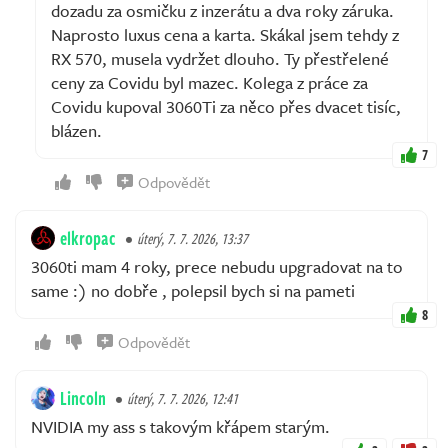
dozadu za osmičku z inzerátu a dva roky záruka.
Naprosto luxus cena a karta. Skákal jsem tehdy z
RX 570, musela vydržet dlouho. Ty přestřelené
ceny za Covidu byl mazec. Kolega z práce za
Covidu kupoval 3060Ti za něco přes dvacet tisíc,
blázen.
7
Odpovědět
elkropac
úterý, 7. 7. 2026, 13:37
3060ti mam 4 roky, prece nebudu upgradovat na to
same :) no dobře , polepsil bych si na pameti
8
Odpovědět
Lincoln
úterý, 7. 7. 2026, 12:41
NVIDIA my ass s takovým křápem starým.