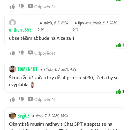
Odpovědět
středa, 8. 7. 2026,
Upraveno
středa, 8. 7. 2026,
untherio555
5:38
5:39
už se těším až bude na Alze za 11
2
Odpovědět
T0M1N4UT
středa, 8. 7. 2026, 4:33
Škoda že už začali hry dělat pro rtx 5090, třeba by se
i vyplatila
2
Odpovědět
BegiCZ
úterý, 7. 7. 2026, 18:26
Okamžitě musím nažhavit ChatGPT a zeptat se na