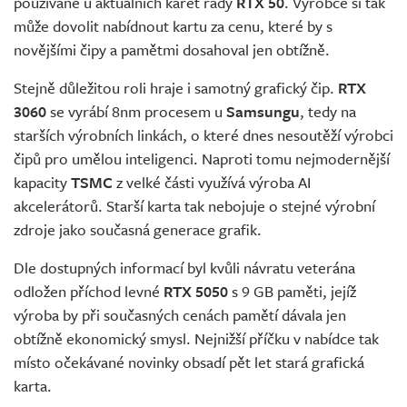
používané u aktuálních karet řady
RTX 50
. Výrobce si tak
může dovolit nabídnout kartu za cenu, které by s
novějšími čipy a pamětmi dosahoval jen obtížně.
Stejně důležitou roli hraje i samotný grafický čip.
RTX
3060
se vyrábí 8nm procesem u
Samsungu
, tedy na
starších výrobních linkách, o které dnes nesoutěží výrobci
čipů pro umělou inteligenci. Naproti tomu nejmodernější
kapacity
TSMC
z velké části využívá výroba AI
akcelerátorů. Starší karta tak nebojuje o stejné výrobní
zdroje jako současná generace grafik.
Dle dostupných informací byl kvůli návratu veterána
odložen příchod levné
RTX 5050
s 9 GB paměti, jejíž
výroba by při současných cenách pamětí dávala jen
obtížně ekonomický smysl. Nejnižší příčku v nabídce tak
místo očekávané novinky obsadí pět let stará grafická
karta.