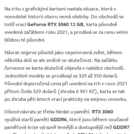
Na trhu s grafickými kartami nastala situace, která v
novodobé historii oboru nemá obdoby. Do obchodů se
totiž vrací
GeForce RTX 3060 12 GB
, karta původně
uvedená začátkem roku 2021, a prodává se za cenu velmi
blízkou té původní.
Návrat nejprve působil jako nepotvrzená zvěst, během
několika dnů se ale změnil ve skutečnost. Na začátku
července se karta skutečně objevila v nabídce obchodů.
Jednotlivé modely se prodávají za 329 až 350 dolarů.
Původní doporučená cena při uvedení na trh v roce 2021
přitom činila 329 dolarů (zhruba 6 961 Kč), karta se tak
po zhruba pěti letech vrací prakticky na stejnou cenovku.
Důvod návratu je třeba hledat u pamětí.
RTX 3060
využívá starší paměti
GDDR6
, které jsou během současné
paměťové krize výrazně levnější a dostupnější než
GDDR7