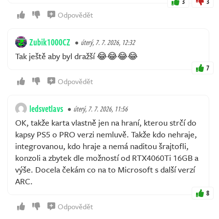
3
3
Odpovědět
Zubik1000CZ
úterý, 7. 7. 2026, 12:32
Tak ještě aby byl dražší 😂😂😂😂
7
Odpovědět
ledsvetlavs
úterý, 7. 7. 2026, 11:56
OK, takže karta vlastně jen na hraní, kterou strčí do
kapsy PS5 o PRO verzi nemluvě. Takže kdo nehraje,
integrovanou, kdo hraje a nemá naditou šrajtofli,
konzoli a zbytek dle možností od RTX4060Ti 16GB a
výše. Docela čekám co na to Microsoft s další verzí
ARC.
8
Odpovědět