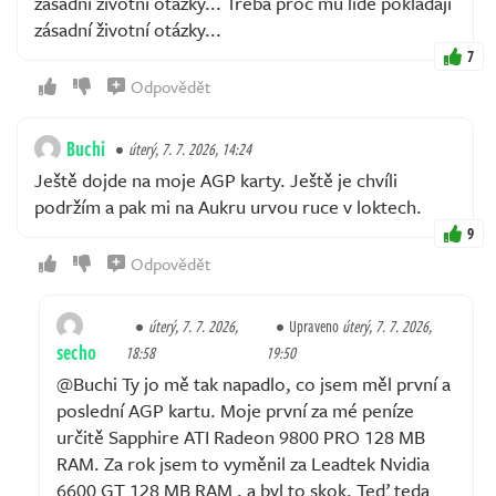
zásadní životní otázky... Třeba proč mu lidé pokládají
zásadní životní otázky...
7
Odpovědět
Buchi
úterý, 7. 7. 2026, 14:24
Ještě dojde na moje AGP karty. Ještě je chvíli
podržím a pak mi na Aukru urvou ruce v loktech.
9
Odpovědět
úterý, 7. 7. 2026,
Upraveno
úterý, 7. 7. 2026,
secho
18:58
19:50
@Buchi Ty jo mě tak napadlo, co jsem měl první a
poslední AGP kartu. Moje první za mé peníze
určitě Sapphire ATI Radeon 9800 PRO 128 MB
RAM. Za rok jsem to vyměnil za Leadtek Nvidia
6600 GT 128 MB RAM , a byl to skok. Teď teda