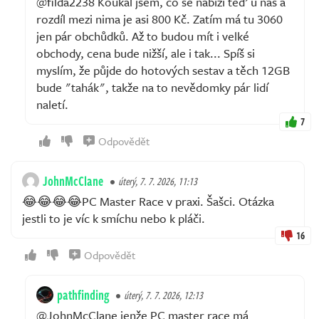
@filda2238 Koukal jsem, co se nabízí teď u nás a
rozdíl mezi nima je asi 800 Kč. Zatím má tu 3060
jen pár obchůdků. Až to budou mít i velké
obchody, cena bude nižší, ale i tak... Spíš si
myslím, že půjde do hotových sestav a těch 12GB
bude "tahák", takže na to nevědomky pár lidí
naletí.
7
Odpovědět
JohnMcClane
úterý, 7. 7. 2026, 11:13
😂😂😂😂PC Master Race v praxi. Šašci. Otázka
jestli to je víc k smíchu nebo k pláči.
16
Odpovědět
pathfinding
úterý, 7. 7. 2026, 12:13
@JohnMcClane jenže PC master race má