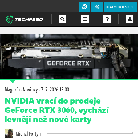
REALMERCH.STORE
Magazín
Videa
Soutěže
Magazín
·
Novinky
·
7. 7. 2026 13:00
NVIDIA vrací do prodeje
GeForce RTX 3060, vychází
levněji než nové karty
Michal Fortyn