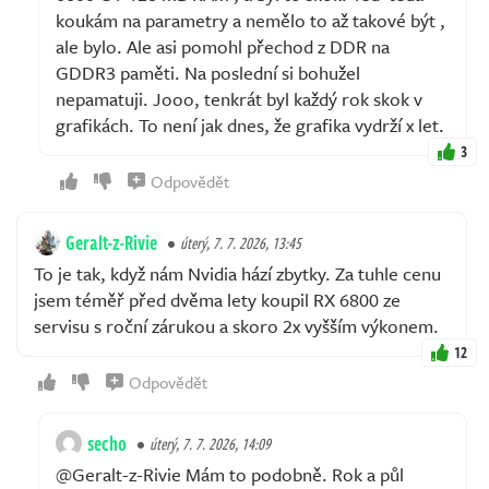
koukám na parametry a nemělo to až takové být ,
ale bylo. Ale asi pomohl přechod z DDR na
GDDR3 paměti. Na poslední si bohužel
nepamatuji. Jooo, tenkrát byl každý rok skok v
grafikách. To není jak dnes, že grafika vydrží x let.
3
Odpovědět
Geralt-z-Rivie
úterý, 7. 7. 2026, 13:45
To je tak, když nám Nvidia hází zbytky. Za tuhle cenu
jsem téměř před dvěma lety koupil RX 6800 ze
servisu s roční zárukou a skoro 2x vyšším výkonem.
12
Odpovědět
secho
úterý, 7. 7. 2026, 14:09
@Geralt-z-Rivie Mám to podobně. Rok a půl