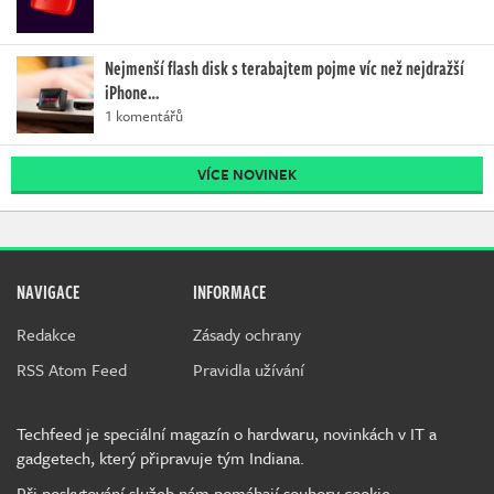
Nejmenší flash disk s terabajtem pojme víc než nejdražší
iPhone…
1 komentářů
VÍCE NOVINEK
NAVIGACE
INFORMACE
Redakce
Zásady ochrany
RSS Atom Feed
Pravidla užívání
Techfeed je speciální magazín o hardwaru, novinkách v IT a
gadgetech, který připravuje tým Indiana.
Při poskytování služeb nám pomáhají soubory cookie.