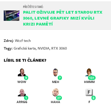
PALIT OŽIVUJE PĚT LET STAROU RTX
3060, LEVNÉ GRAFIKY MIZÍ KVŮLI
KRIZI PAMĚTÍ
Zdroj:
Wccf tech
Tagy:
Grafická karta
,
NVIDIA
,
RTX 3060
LÍBIL SE TI ČLÁNEK?
9
7
131
WOW
MEH
HMMM
1
27
8
ARRGG
HAHA
F