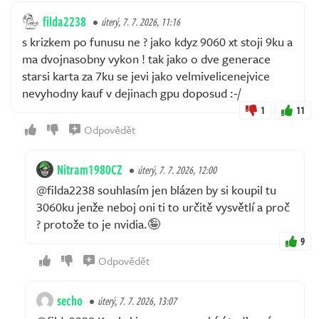
filda2238
úterý, 7. 7. 2026, 11:16
s krizkem po funusu ne ? jako kdyz 9060 xt stoji 9ku a
ma dvojnasobny vykon ! tak jako o dve generace
starsi karta za 7ku se jevi jako velmivelicenejvice
nevyhodny kauf v dejinach gpu doposud :-/
1
11
Odpovědět
Nitram1980CZ
úterý, 7. 7. 2026, 12:00
@filda2238 souhlasím jen blázen by si koupil tu
3060ku jenže neboj oni ti to určitě vysvětlí a proč
? protože to je nvidia.🤪
9
Odpovědět
secho
úterý, 7. 7. 2026, 13:07