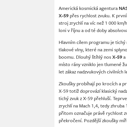
Americká kosmická agentura
NA
X-59
přes rychlost zvuku. K prvn
stroj zrychlí na víc než 1 000 km
loni v říjnu a od té doby absolvov
Hlavním cílem programu je tichý 
tlakové vlny, které na zemi spl
boomu. Dlouhý štíhlý nos
X-59
a 
místo rány vzniklo jen tlumené žu
let zákaz nadzvukových civilních l
Zkoušky probíhají po krocích a p
X-59 totiž doprovází klasický nad
tichý zvuk z X-59 přehluší. Teprve
zrychlí na Mach 1,4, tedy zhruba
přitom označuje právě rychlost z
překročení. Pozdější zkoušky míř