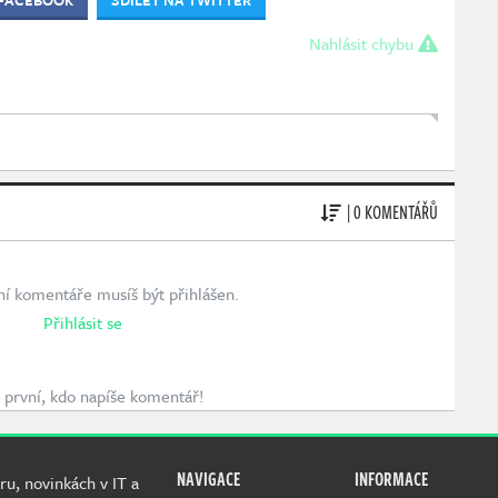
Nahlásit chybu
| 0 KOMENTÁŘŮ
ní komentáře musíš být přihlášen.
Přihlásit se
první, kdo napíše komentář!
NAVIGACE
INFORMACE
ru, novinkách v IT a