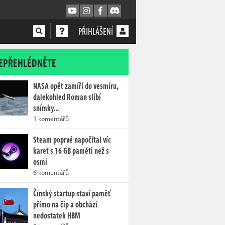
PŘIHLÁŠENÍ
EPŘEHLÉDNĚTE
NASA opět zamíří do vesmíru,
dalekohled Roman slíbí
snímky…
1 komentářů
Steam poprvé napočítal víc
karet s 16 GB paměti než s
osmi
6 komentářů
Čínský startup staví paměť
přímo na čip a obchází
nedostatek HBM