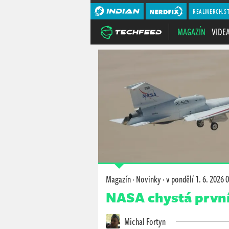
REALMERCH.S
MAGAZÍN
VIDE
Magazín
·
Novinky
·
v pondělí
1. 6. 2026 
NASA chystá první
Michal Fortyn