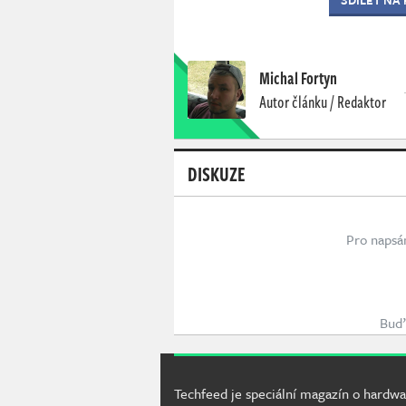
Michal Fortyn
Autor článku / Redaktor
DISKUZE
Pro napsá
Buď 
Techfeed je speciální magazín o hardwa