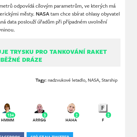
 metrů odpovídá cílovým parametrům, ve kterých má
merickými městy.
NASA
tam chce sbírat ohlasy obyvatel
kaná data poslouží úřadům při případném uvolnění
vninou.
UJE TRYSKU PRO TANKOVÁNÍ RAKET
OBĚŽNÉ DRÁZE
Tagy:
nadzvukové letadlo
,
NASA
,
Starship
134
3
2
2
HMMM
ARRGG
HAHA
F
 FACEBOOK
SDÍLET NA TWITTER