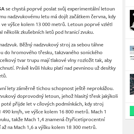
SA
se chystá poprvé poslat svůj experimentální letoun
ímu nadzvukovému letu má dojít začátkem června, kdy
/h ve výšce kolem 13 000 metrů. Letoun poprvé vzlétl
al několik zkušebních letů pod hranicí zvuku.
nadzvuk. Běžný nadzvukový stroj za sebou táhne
ynou do hromového třesku, takzvaného sonického
celkový tvar trupu mají tlakové vlny rozložit tak, aby
chnutí. Právě kvůli hluku platí nad pevninou už desítky
etů.
rvní lety záměrně tichou schopnost ještě neprokážou.
zvukový doprovodný letoun, jehož hlasitý třesk jakýkoli
 poté přijde let v cílových podmínkách, kdy stroj
 1 490 km/h, ve výšce kolem 16 800 metrů. Mach 1
vuku, takže Mach 1,4 znamená čtyřicetiprocentní
í až na Mach 1,6 a výšku kolem 18 300 metrů.