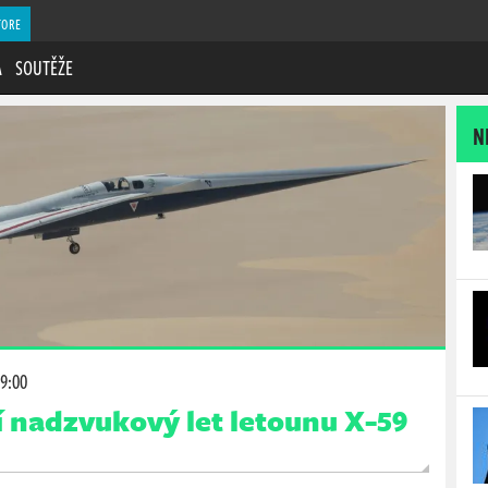
TORE
A
SOUTĚŽE
N
09:00
 nadzvukový let letounu X-59