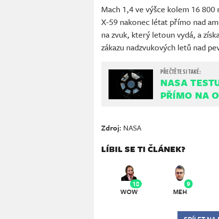
Mach 1,4 ve výšce kolem 16 800
X-59 nakonec létat přímo nad a
na zvuk, který letoun vydá, a zís
zákazu nadzvukových letů nad pe
NASA TEST
PŘÍMO NA 
Zdroj:
NASA
LÍBIL SE TI ČLÁNEK?
18
9
WOW
MEH
SDÍLET NA