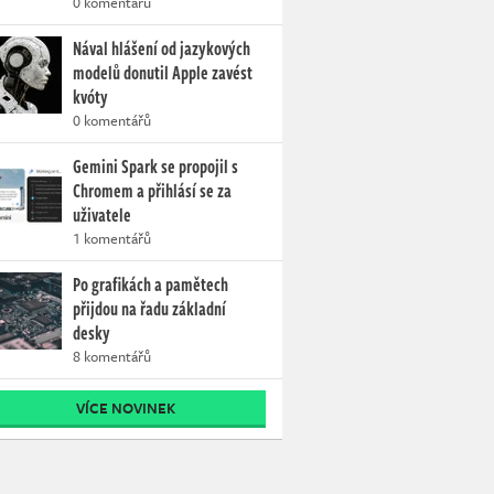
0 komentářů
Nával hlášení od jazykových
modelů donutil Apple zavést
kvóty
0 komentářů
Gemini Spark se propojil s
Chromem a přihlásí se za
uživatele
1 komentářů
Po grafikách a pamětech
přijdou na řadu základní
desky
8 komentářů
VÍCE NOVINEK