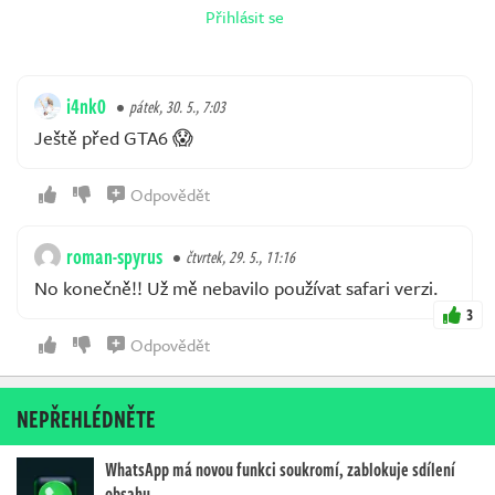
Přihlásit se
i4nk0
pátek, 30. 5., 7:03
Ještě před GTA6 😱
Odpovědět
roman-spyrus
čtvrtek, 29. 5., 11:16
No konečně!! Už mě nebavilo používat safari verzi.
3
Odpovědět
NEPŘEHLÉDNĚTE
WhatsApp má novou funkci soukromí, zablokuje sdílení
obsahu…