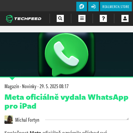
REALMERCH.STORE
Magazín
Videa
Soutěže
Magazín
·
Novinky
·
29. 5. 2025 08:17
Meta oficiálně vydala WhatsApp
pro iPad
Michal Fortyn
Společnost
Meta
oficiálně oznámila příchod své