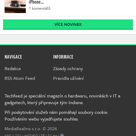
iPhone…
1 komentářů
VÍCE NOVINEK
NAVIGACE
INFORMACE
Redakce
Zásady ochrany
RSS Atom Feed
Pravidla užívání
Techfeed je speciální magazín o hardwaru, novinkách v IT a
gadgetech, který připravuje tým Indiana.
Při poskytování služeb nám pomáhají soubory cookie.
Používáním webu vyjadřujete souhlas.
MediaRealms s.r.o.
© 2026
IWS 4.234 - m07d03 | TE | 31 ms |