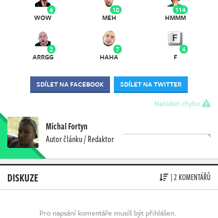
6
18
114
WOW
MEH
HMMM
2
7
4
ARRGG
HAHA
F
SDÍLET NA FACEBOOK
SDÍLET NA TWITTER
Nahlásit chybu
Michal Fortyn
Autor článku / Redaktor
DISKUZE
| 2 KOMENTÁŘŮ
Pro napsání komentáře musíš být přihlášen.