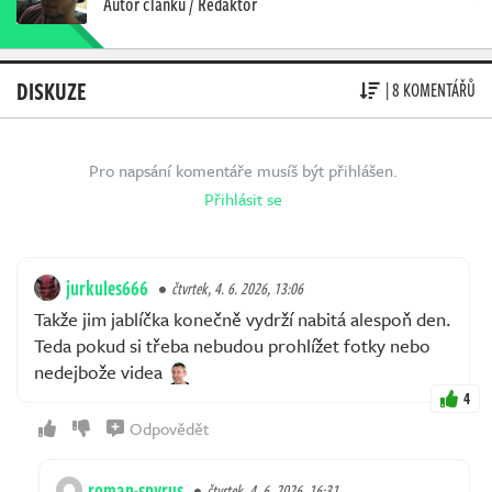
Autor článku / Redaktor
DISKUZE
| 8 KOMENTÁŘŮ
Pro napsání komentáře musíš být přihlášen.
Přihlásit se
jurkules666
čtvrtek, 4. 6. 2026, 13:06
Takže jim jablíčka konečně vydrží nabitá alespoň den.
Teda pokud si třeba nebudou prohlížet fotky nebo
nedejbože videa
4
Odpovědět
roman-spyrus
čtvrtek, 4. 6. 2026, 16:31