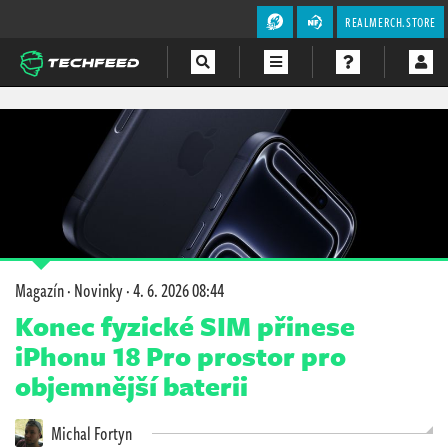
REALMERCH.STORE
Magazín
Videa
Soutěže
Magazín
·
Novinky
·
4. 6. 2026 08:44
Konec fyzické SIM přinese
iPhonu 18 Pro prostor pro
objemnější baterii
Michal Fortyn