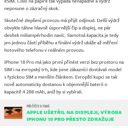
eSIM. Číslo na papíře tak vypadá nenápadně a výdrž
neposune o zázračný skok.
Skutečné zlepšení provozu má přijít odjinud. Delší výdrž
obvykle táhne hlavně úspornější čip a displej, ne pár
desítek miliampérhodin navíc. Samotná kapacita je tedy
jen jednou částí příběhu a finální výdrž ukáže až měření
hotového telefonu v reálném provozu.
iPhone 18 Pro má jako první přinést verzi bez prostoru na
SIM i na evropský trh, kde jsme zákazníci dostávali model
s fyzickou SIM a menším článkem. Evropští kupci se tak
nově automaticky dostanou k objemnější baterii o
kapacitě 4 288 mAh, aniž by si vybírali.
APPLE UŠETŘIL NA DISPLEJI, VÝROBA
IPHONU 18 PRO PŘESTO ZDRAŽUJE