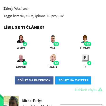
Zdroj:
Wccf tech
Tagy:
baterie
,
eSIM
,
iphone 18 pro
,
SIM
LÍBIL SE TI ČLÁNEK?
4
20
128
WOW
MEH
HMMM
2
10
4
ARRGG
HAHA
F
SDÍLET NA FACEBOOK
SDÍLET NA TWITTER
Nahlásit chybu
Michal Fortyn