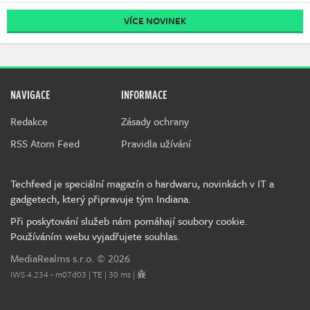
VÍCE NOVINEK
NAVIGACE
INFORMACE
Redakce
Zásady ochrany
RSS Atom Feed
Pravidla užívání
Techfeed je speciální magazín o hardwaru, novinkách v IT a
gadgetech, který připravuje tým Indiana.
Při poskytování služeb nám pomáhají soubory cookie.
Používáním webu vyjadřujete souhlas.
MediaRealms s.r.o.
© 2026
IWS 4.234 - m07d03 | TE | 30 ms |