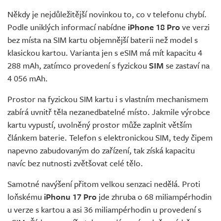
Někdy je nejdůležitější novinkou to, co v telefonu chybí.
Podle uniklých informací nabídne
iPhone 18 Pro
ve verzi
bez místa na SIM kartu objemnější baterii než model s
klasickou kartou. Varianta jen s eSIM má mít kapacitu 4
288 mAh, zatímco provedení s fyzickou
SIM
se zastaví na
4 056 mAh.
Prostor na fyzickou SIM kartu i s vlastním mechanismem
zabírá uvnitř těla nezanedbatelné místo. Jakmile výrobce
kartu vypustí, uvolněný prostor může zaplnit větším
článkem baterie. Telefon s elektronickou SIM, tedy čipem
napevno zabudovaným do zařízení, tak získá kapacitu
navíc bez nutnosti zvětšovat celé tělo.
Samotné navýšení přitom velkou senzaci nedělá. Proti
loňskému
iPhonu 17 Pro
jde zhruba o 68 miliampérhodin
u verze s kartou a asi 36 miliampérhodin u provedení s