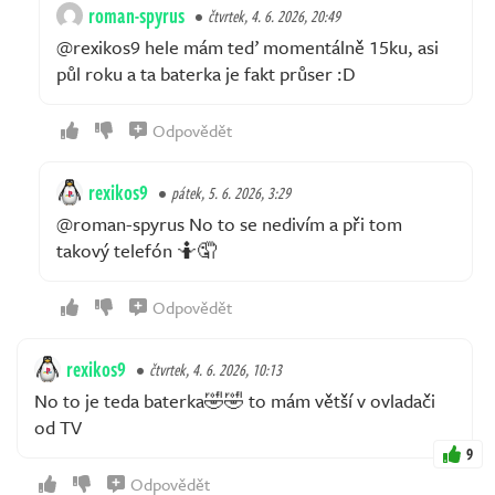
roman-spyrus
čtvrtek, 4. 6. 2026, 20:49
@rexikos9 hele mám teď momentálně 15ku, asi
půl roku a ta baterka je fakt průser :D
Odpovědět
rexikos9
pátek, 5. 6. 2026, 3:29
@roman-spyrus No to se nedivím a při tom
takový telefón 🤷🤦
Odpovědět
rexikos9
čtvrtek, 4. 6. 2026, 10:13
No to je teda baterka🤣🤣 to mám větší v ovladači
od TV
9
Odpovědět