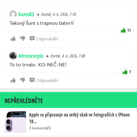
hanss82
čtvrtek, 4. 6. 2026, 7:18
Takový šunt s trapnou baterií
11
Odpovědět
Atroxscorpio
čtvrtek, 4. 6. 2026, 7:08
To to trvalo. KO-NEČ-NE!
7
Odpovědět
NEPŘEHLÉDNĚTE
Apple se připravuje na velký skok ve fotografiích s iPhone
18…
3 komentářů