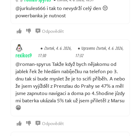
@jurkules666 i tak to nevydrží celý den 😔
powerbanka je nutnost
Odpovědět
čtvrtek, 4. 6. 2026,
Upraveno
čtvrtek, 4. 6. 2026,
rexikos9
17:30
17:32
@roman-spyrus Takže když bych nějakomu od
jablek řek že hledám nabíječku na telefon po 3.
dnu tak si bude myslet že je to scifi příběh. A nebo
že jsem vyjížděl z Prenzlau do Prahy se 47% a měl
jsme zapnutou navigaci a doma po 4.5hodine jízdy
mi baterka ukázala 5% tak už jsem přiletěl z Marsu
😁
Odpovědět