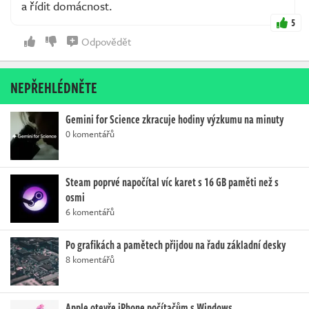
a řídit domácnost.
5
Odpovědět
NEPŘEHLÉDNĚTE
Gemini for Science zkracuje hodiny výzkumu na minuty
0 komentářů
Steam poprvé napočítal víc karet s 16 GB paměti než s
osmi
6 komentářů
Po grafikách a pamětech přijdou na řadu základní desky
8 komentářů
Apple otevře iPhone počítačům s Windows