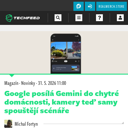
REALMERCH.STORE
Magazín
Videa
Soutěže
Magazín
·
Novinky
·
31. 5. 2026 11:00
Google posílá Gemini do chytré
domácnosti, kamery teď samy
spouštějí scénáře
Michal Fortyn