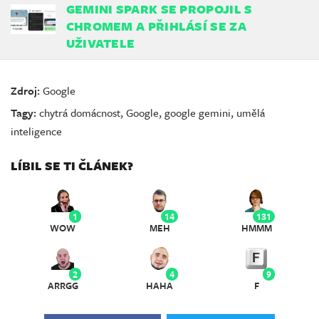
GEMINI SPARK SE PROPOJIL S
CHROMEM A PŘIHLÁSÍ SE ZA
UŽIVATELE
Zdroj:
Google
Tagy:
chytrá domácnost
,
Google
,
google gemini
,
umělá
inteligence
LÍBIL SE TI ČLÁNEK?
1
14
131
WOW
MEH
HMMM
2
4
9
ARRGG
HAHA
F