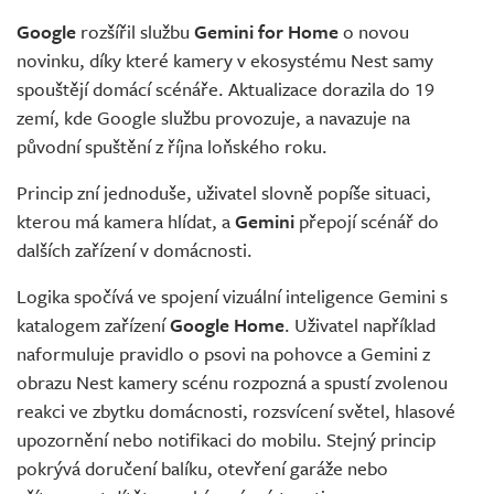
Google
rozšířil službu
Gemini for Home
o novou
novinku, díky které kamery v ekosystému Nest samy
spouštějí domácí scénáře. Aktualizace dorazila do 19
zemí, kde Google službu provozuje, a navazuje na
původní spuštění z října loňského roku.
Princip zní jednoduše, uživatel slovně popíše situaci,
kterou má kamera hlídat, a
Gemini
přepojí scénář do
dalších zařízení v domácnosti.
Logika spočívá ve spojení vizuální inteligence Gemini s
katalogem zařízení
Google Home
. Uživatel například
naformuluje pravidlo o psovi na pohovce a Gemini z
obrazu Nest kamery scénu rozpozná a spustí zvolenou
reakci ve zbytku domácnosti, rozsvícení světel, hlasové
upozornění nebo notifikaci do mobilu. Stejný princip
pokrývá doručení balíku, otevření garáže nebo