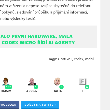
ném zařízení a neposouvají se zbytečně do telefonu.
í pokynů, sledování průběhu a přijímání informací,
 nebo výsledky testů.
DALO PRVNÍ HARDWARE, MALÁ
 CODEX MICRO ŘÍDÍ AI AGENTY
Tagy:
ChatGPT
,
codex
,
mobil
137
1
3
6
HMMM
ARRGG
HAHA
F
 FACEBOOK
SDÍLET NA TWITTER