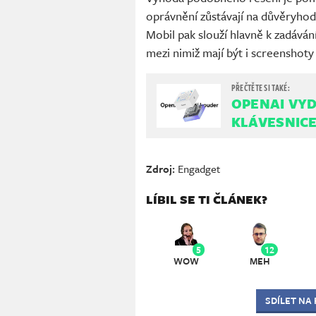
oprávnění zůstávají na důvěryhod
Mobil pak slouží hlavně k zadáván
mezi nimiž mají být i screenshoty
OPENAI VY
KLÁVESNICE
Zdroj:
Engadget
LÍBIL SE TI ČLÁNEK?
5
12
WOW
MEH
SDÍLET NA