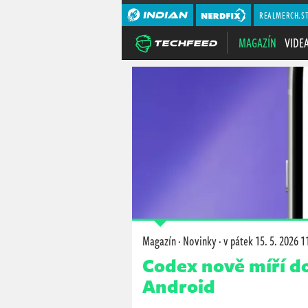
REALMERCH.S
MAGAZÍN
VIDE
Magazín
·
Novinky
·
v pátek
15. 5. 2026 1
Codex nově míří d
Android