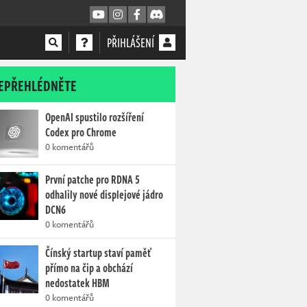
PŘIHLÁŠENÍ
EPŘEHLÉDNĚTE
OpenAI spustilo rozšíření
Codex pro Chrome
0 komentářů
První patche pro RDNA 5
odhalily nové displejové jádro
DCN6
0 komentářů
Čínský startup staví paměť
přímo na čip a obchází
nedostatek HBM
0 komentářů