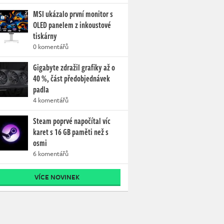
MSI ukázalo první monitor s
OLED panelem z inkoustové
tiskárny
0 komentářů
Gigabyte zdražil grafiky až o
40 %, část předobjednávek
padla
4 komentářů
Steam poprvé napočítal víc
karet s 16 GB paměti než s
osmi
6 komentářů
VÍCE NOVINEK