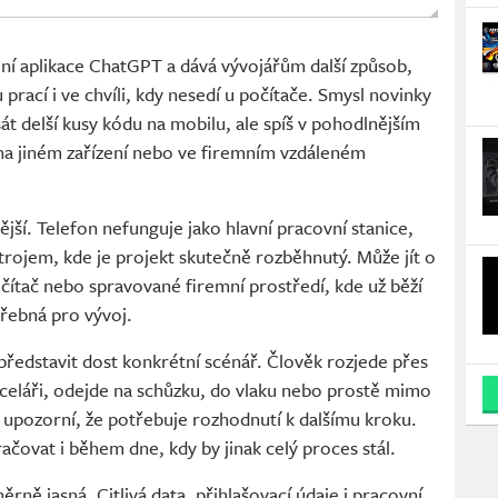
ní aplikace ChatGPT a dává vývojářům další způsob,
 prací i ve chvíli, kdy nesedí u počítače. Smysl novinky
sát delší kusy kódu na mobilu, ale spíš v pohodlnějším
na jiném zařízení nebo ve firemním vzdáleném
tější. Telefon nefunguje jako hlavní pracovní stanice,
trojem, kde je projekt skutečně rozběhnutý. Může jít o
očítač nebo spravované firemní prostředí, kde už běží
třebná pro vývoj.
představit dost konkrétní scénář. Člověk rozjede přes
eláři, odejde na schůzku, do vlaku nebo prostě mimo
 upozorní, že potřebuje rozhodnutí k dalšímu kroku.
čovat i během dne, kdy by jinak celý proces stál.
ně jasná. Citlivá data, přihlašovací údaje i pracovní