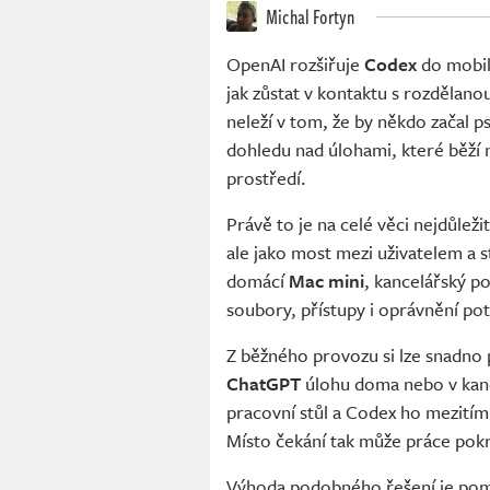
Michal Fortyn
OpenAI rozšiřuje
Codex
do mobil
jak zůstat v kontaktu s rozdělanou
neleží v tom, že by někdo začal p
dohledu nad úlohami, které běží 
prostředí.
Právě to je na celé věci nejdůleži
ale jako most mezi uživatelem a s
domácí
Mac mini
, kancelářský p
soubory, přístupy i oprávnění po
Z běžného provozu si lze snadno 
ChatGPT
úlohu doma nebo v kanc
pracovní stůl a Codex ho mezitím
Místo čekání tak může práce pokra
Výhoda podobného řešení je poměr