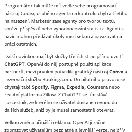
Programátor tak může mít vedle sebe programovací
nástroj Codex, druhého agenta na kontrolu chyb a třetího
na nasazení. Marketér zase agenty pro tvorbu textů,
správu příspěvků nebo vyhodnocování statistik. Agenti si
navíc mohou předávat úkoly mezi sebou a navazovat na
práci ostatních.
Další novinkou mají být služby třetích stran přímo uvnitř
ChatGPT
. OpenAI do něj postupně pouští aplikace
partnerů, mezi prvními potvrdila grafický nástroj
Canva
a
rezervační službu Booking.com. Do pilotního provozu se
chystají také
Spotify, Figma, Expedia, Coursera
nebo
realitní platforma Zillow. Z ChatGPT se tím stává
rozcestník, ze kterého se uživatel dostane rovnou do
dalších služeb, aniž by je musel samostatně otevírat.
Velkou změnu přináší i reklama. OpenAI ji začne
zobrazovat uživatelům bezplatné a levnější verze, nejdřív