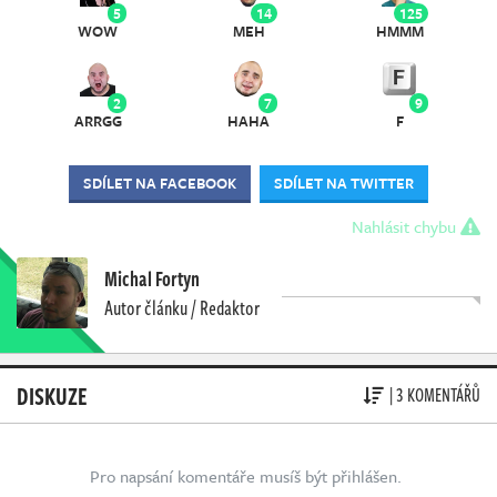
5
14
125
WOW
MEH
HMMM
2
7
9
ARRGG
HAHA
F
SDÍLET NA FACEBOOK
SDÍLET NA TWITTER
Nahlásit chybu
Michal Fortyn
Autor článku / Redaktor
DISKUZE
| 3 KOMENTÁŘŮ
Pro napsání komentáře musíš být přihlášen.