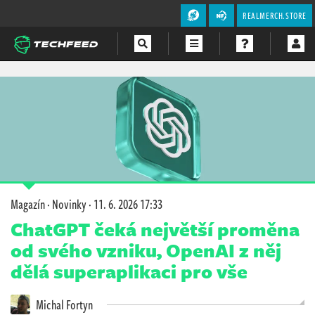
REALMERCH.STORE
Magazín
Videa
Soutěže
Magazín
·
Novinky
·
11. 6. 2026 17:33
ChatGPT čeká největší proměna
od svého vzniku, OpenAI z něj
dělá superaplikaci pro vše
Michal Fortyn