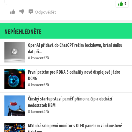
5
Odpovědět
NEPŘEHLÉDNĚTE
OpenAI přidává do ChatGPT režim lockdown, brání úniku
dat při…
0 komentářů
První patche pro RDNA 5 odhalily nové displejové jádro
DCN6
0 komentářů
Čínský startup staví paměť přímo na čip a obchází
nedostatek HBM
0 komentářů
MSI ukázalo první monitor s OLED panelem z inkoustové
tiskárny