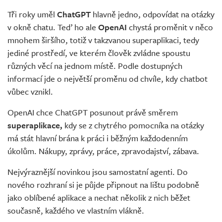
Tři roky uměl
ChatGPT
hlavně jedno, odpovídat na otázky
v okně chatu. Teď ho ale
OpenAI
chystá proměnit v něco
mnohem širšího, totiž v takzvanou superaplikaci, tedy
jediné prostředí, ve kterém člověk zvládne spoustu
různých věcí na jednom místě. Podle dostupných
informací jde o největší proměnu od chvíle, kdy chatbot
vůbec vznikl.
OpenAI chce ChatGPT posunout právě směrem
superaplikace,
kdy se z chytrého pomocníka na otázky
má stát hlavní brána k práci i běžným každodenním
úkolům. Nákupy, zprávy, práce, zpravodajství, zábava.
Nejvýraznější novinkou jsou samostatní agenti. Do
nového rozhraní si je půjde připnout na lištu podobně
jako oblíbené aplikace a nechat několik z nich běžet
současně, každého ve vlastním vlákně.