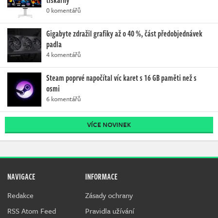
0 komentářů
Gigabyte zdražil grafiky až o 40 %, část předobjednávek
padla
4 komentářů
Steam poprvé napočítal víc karet s 16 GB paměti než s
osmi
6 komentářů
VÍCE NOVINEK
NAVIGACE
INFORMACE
Redakce
Zásady ochrany
RSS Atom Feed
Pravidla užívání