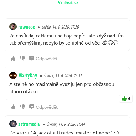
Přihlásit se
rawneox
neděle, 14. 6. 2026, 17:20
Za chvíli daj reklamu i na hajzlpapír.. ale když nad tím
tak přemýšlím, nebylo by to úplně od věci 💩😅😅
Odpovědět
MartyKay
čtvrtek, 11. 6. 2026, 22:11
A stejně ho maximálně využiju jen pro občasnou
blbou otázku.
4
Odpovědět
astromedia
čtvrtek, 11. 6. 2026, 19:44
Po vzoru "A jack of all trades, master of none" :D