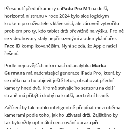
Přesunutí přední kamery u
iPadu Pro M4
na delší,
horizontální stranu v roce 2024 bylo sice logickým
krokem pro uživatele s klávesnicí, ale zároveň vytvořilo
problém pro ty, kdo tablet drží převážně na výšku. Pro ně
se videohovory staly nepřirozenými a odemykání přes
Face ID
komplikovanějším. Nyní se zdá, že Apple našel
řešení.
Podle nejnovějších informací od analytika
Marka
Gurmana
má nadcházející generace iPadu Pro, která by
se měla na trhu objevit ještě letos, obsahovat přední
kamery hned dvě. Kromě stávajícího senzoru na delší
straně má přibýt i druhý na kratší, portrétní hraně.
Zařízení by tak mohlo inteligentně přepínat mezi oběma
kamerami podle toho, jak ho uživatel drží. Zajištěno by
tak bylo vždy optimální centrování obrazu
při