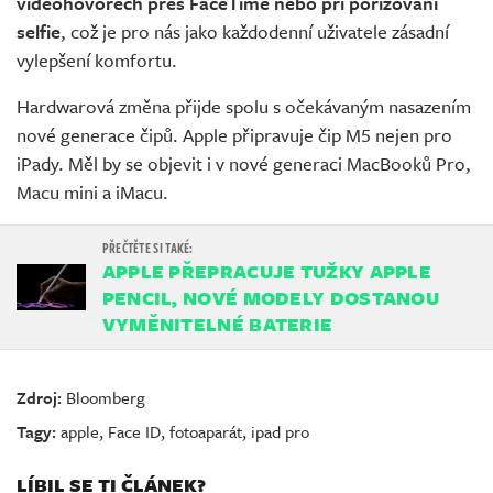
videohovorech přes FaceTime nebo při pořizování
selfie
, což je pro nás jako každodenní uživatele zásadní
vylepšení komfortu.
Hardwarová změna přijde spolu s očekávaným nasazením
nové generace čipů. Apple připravuje čip M5 nejen pro
iPady. Měl by se objevit i v nové generaci MacBooků Pro,
Macu mini a iMacu.
APPLE PŘEPRACUJE TUŽKY APPLE
PENCIL, NOVÉ MODELY DOSTANOU
VYMĚNITELNÉ BATERIE
Zdroj:
Bloomberg
Tagy:
apple
,
Face ID
,
fotoaparát
,
ipad pro
LÍBIL SE TI ČLÁNEK?