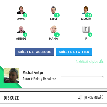
2
13
124
WOW
MEH
HMMM
1
13
4
ARRGG
HAHA
F
SDÍLET NA FACEBOOK
SDÍLET NA TWITTER
Nahlásit chybu
Michal Fortyn
Autor článku / Redaktor
DISKUZE
| 0 KOMENTÁŘŮ