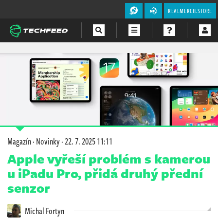
REALMERCH.STORE
Magazín
Videa
Soutěže
Magazín
·
Novinky
·
22. 7. 2025 11:11
Apple vyřeší problém s kamerou
u iPadu Pro, přidá druhý přední
senzor
Michal Fortyn