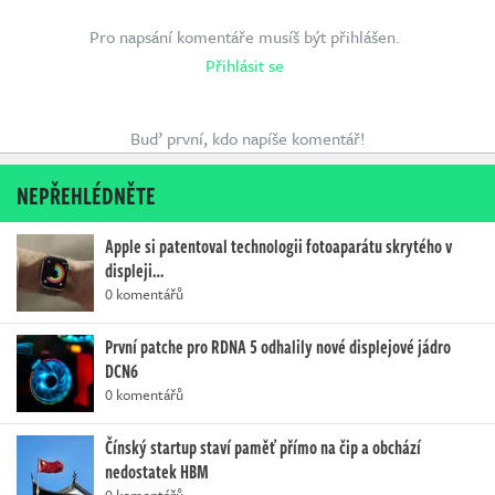
Pro napsání komentáře musíš být přihlášen.
Přihlásit se
Buď první, kdo napíše komentář!
NEPŘEHLÉDNĚTE
Apple si patentoval technologii fotoaparátu skrytého v
displeji…
0 komentářů
První patche pro RDNA 5 odhalily nové displejové jádro
DCN6
0 komentářů
Čínský startup staví paměť přímo na čip a obchází
nedostatek HBM
0 komentářů