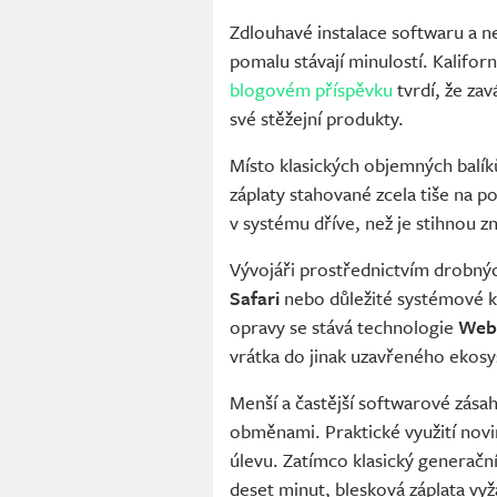
Zdlouhavé instalace softwaru a n
pomalu stávají minulostí. Kalifor
blogovém příspěvku
tvrdí, že za
své stěžejní produkty.
Místo klasických objemných balí
záplaty stahované zcela tiše na po
v systému dříve, než je stihnou z
Vývojáři prostřednictvím drobných
Safari
nebo důležité systémové 
opravy se stává technologie
Web
vrátka do jinak uzavřeného ekos
Menší a častější softwarové zásah
obměnami. Praktické využití nov
úlevu. Zatímco klasický generační
deset minut, blesková záplata vy