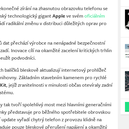
ekonečné zírání na zhasnutou obrazovku telefonu se
nský technologický gigant
Apple
ve svém
oficiálním
vádí radikální změnu v distribuci důležitých oprav pro
ků dat přechází výrobce na nenápadné bezpečnostní
zadí. Inovace cílí na okamžité zacelení kritických trhlin
neužít podvodníci.
 balíčků bleskově aktualizují internetový prohlížeč
knihovny. Základním stavebním kamenem pro rychlé
Kit
, jejíž zranitelnosti v minulosti občas otevíraly zadní
ystému.
y tak tvoří spolehlivý most mezi hlavními generačními
inky představuje pro běžného spotřebitele obrovskou
 update vyřadí chytrý telefon z provozu klidně na
žaduje pouze bleskové přerušení napájení a okamžitý