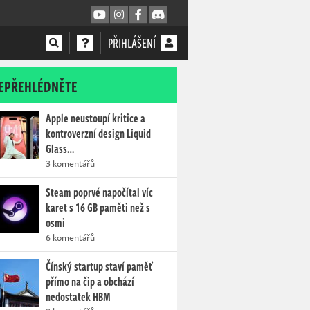
PŘIHLÁŠENÍ
EPŘEHLÉDNĚTE
Apple neustoupí kritice a
kontroverzní design Liquid
Glass…
3 komentářů
Steam poprvé napočítal víc
karet s 16 GB paměti než s
osmi
6 komentářů
Čínský startup staví paměť
přímo na čip a obchází
nedostatek HBM