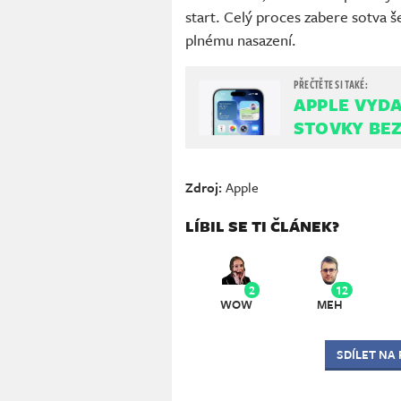
start. Celý proces zabere sotva š
plnému nasazení.
APPLE VYDA
STOVKY BE
Zdroj:
Apple
LÍBIL SE TI ČLÁNEK?
2
12
WOW
MEH
SDÍLET NA