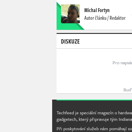
Michal Fortyn
Autor článku / Redaktor
DISKUZE
Pro napsá
Buď 
Techfeed je speciální magazín o hardwa
gadgetech, který připravuje tým Indiana
Při poskytování služeb nám pomáhají so