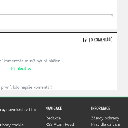
| 0 KOMENTÁŘŮ
ní komentáře musíš být přihlášen.
Přihlásit se
první, kdo napíše komentář!
NAVIGACE
INFORMACE
ru, novinkách v IT a
.
Redakce
Zásady ochrany
RSS Atom Feed
Pravidla užívání
ubory cookie.