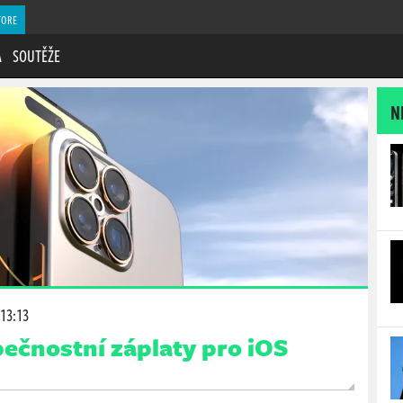
TORE
A
SOUTĚŽE
N
 13:13
ečnostní záplaty pro iOS