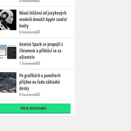
0 komentářů
Nával hlášení od jazykových
modelů donutil Apple zavést
kvóty
0 komentářů
Gemini Spark se propojil s
Chromem a přihlásí se za
uživatele
1 komentářů
Po grafikách a pamětech
přijdou na řadu základní
desky
8 komentářů
VÍCE NOVINEK