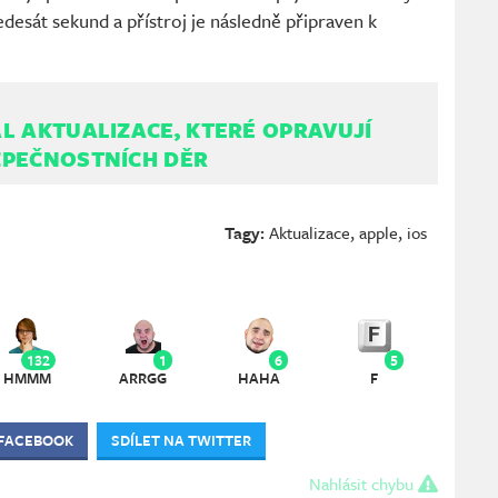
edesát sekund a přístroj je následně připraven k
L AKTUALIZACE, KTERÉ OPRAVUJÍ
ZPEČNOSTNÍCH DĚR
Tagy:
Aktualizace
,
apple
,
ios
132
1
6
5
HMMM
ARRGG
HAHA
F
 FACEBOOK
SDÍLET NA TWITTER
Nahlásit chybu